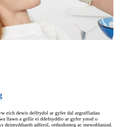
g
w eich dewis delfrydol ar gyfer dal argraffiadau
wa llawn a gellir ei ddefnyddio ar gyfer ystod o
 deintyddiaeth adferol, orthodonteg ac mewnblaniad.