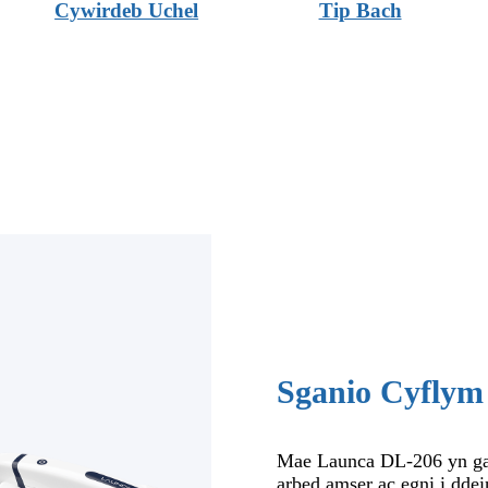
Cywirdeb Uchel
Tip Bach
Sganio Cyflym
Mae Launca DL-206 yn gal
arbed amser ac egni i ddei