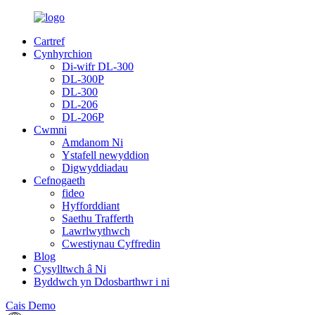
Cartref
Cynhyrchion
Di-wifr DL-300
DL-300P
DL-300
DL-206
DL-206P
Cwmni
Amdanom Ni
Ystafell newyddion
Digwyddiadau
Cefnogaeth
fideo
Hyfforddiant
Saethu Trafferth
Lawrlwythwch
Cwestiynau Cyffredin
Blog
Cysylltwch â Ni
Byddwch yn Ddosbarthwr i ni
Cais Demo