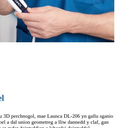
l
u 3D perchnogol, mae Launca DL-206 yn gallu sganio
l a dal union geometreg a lliw dannedd y claf, gan
ar gyfer deintyddion a labordai deintyddol.