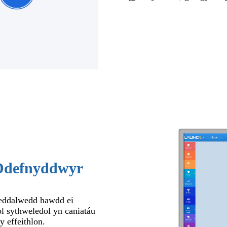
 Ddefnyddwyr
eddalwedd hawdd ei
ol sythweledol yn caniatáu
 effeithlon.