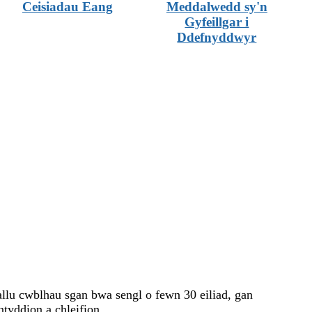
Ceisiadau Eang
Meddalwedd sy'n
Gyfeillgar i
Ddefnyddwyr
lu cwblhau sgan bwa sengl o fewn 30 eiliad, gan
ntyddion a chleifion.