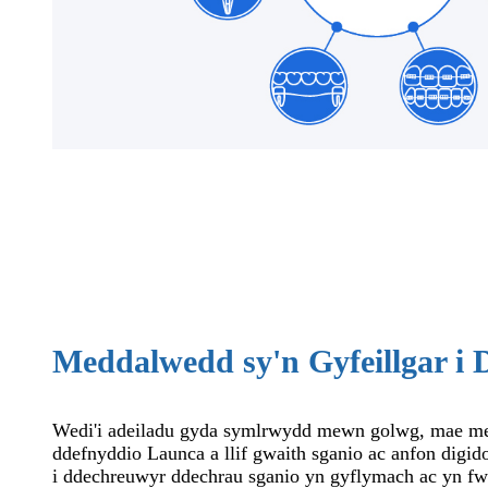
Meddalwedd sy'n Gyfeillgar i
Wedi'i adeiladu gyda symlrwydd mewn golwg, mae m
ddefnyddio Launca a llif gwaith sganio ac anfon digid
i ddechreuwyr ddechrau sganio yn gyflymach ac yn fwy