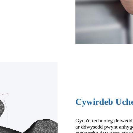
Cywirdeb Uche
Gyda'n technoleg delwedd
ar ddwysedd pwynt anhygoe
gynhyrchu data sgan cywir 