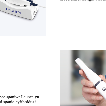
mae sganiwr Launca yn
d sganio cyfforddus i