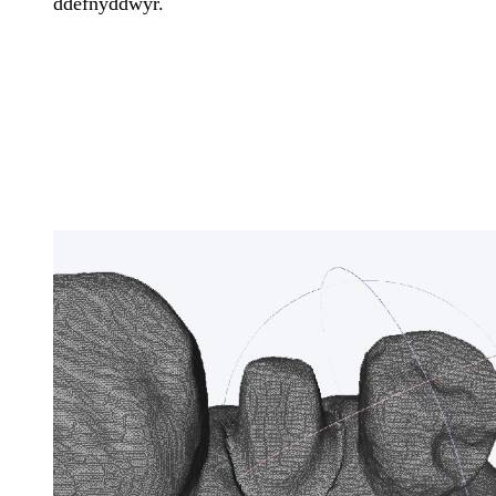
ddefnyddwyr.