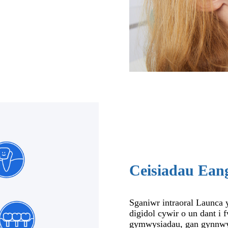
Ceisiadau Ean
Sganiwr intraoral Launca y
digidol cywir o un dant i f
gymwysiadau, gan gynnwys