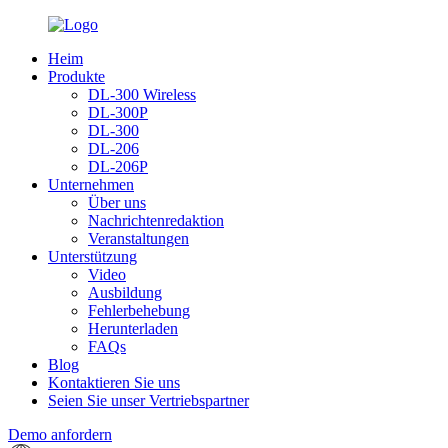
Heim
Produkte
DL-300 Wireless
DL-300P
DL-300
DL-206
DL-206P
Unternehmen
Über uns
Nachrichtenredaktion
Veranstaltungen
Unterstützung
Video
Ausbildung
Fehlerbehebung
Herunterladen
FAQs
Blog
Kontaktieren Sie uns
Seien Sie unser Vertriebspartner
Demo anfordern