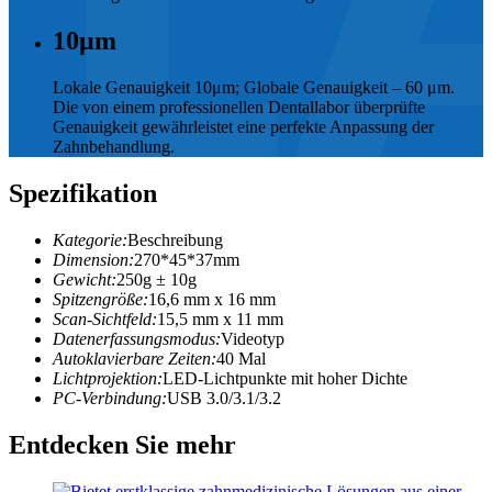
10
μm
Lokale Genauigkeit 10μm; Globale Genauigkeit – 60 μm.
Die von einem professionellen Dentallabor überprüfte
Genauigkeit gewährleistet eine perfekte Anpassung der
Zahnbehandlung.
Spezifikation
Kategorie:
Beschreibung
Dimension:
270*45*37mm
Gewicht:
250g ± 10g
Spitzengröße:
16,6 mm x 16 mm
Scan-Sichtfeld:
15,5 mm x 11 mm
Datenerfassungsmodus:
Videotyp
Autoklavierbare Zeiten:
40 Mal
Lichtprojektion:
LED-Lichtpunkte mit hoher Dichte
PC-Verbindung:
USB 3.0/3.1/3.2
Entdecken Sie mehr