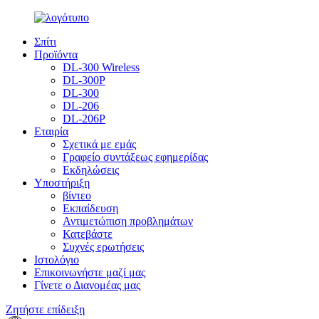
Σπίτι
Προϊόντα
DL-300 Wireless
DL-300P
DL-300
DL-206
DL-206P
Εταιρία
Σχετικά με εμάς
Γραφείο συντάξεως εφημερίδας
Εκδηλώσεις
Υποστήριξη
βίντεο
Εκπαίδευση
Αντιμετώπιση προβλημάτων
Κατεβάστε
Συχνές ερωτήσεις
Ιστολόγιο
Επικοινωνήστε μαζί μας
Γίνετε ο Διανομέας μας
Ζητήστε επίδειξη