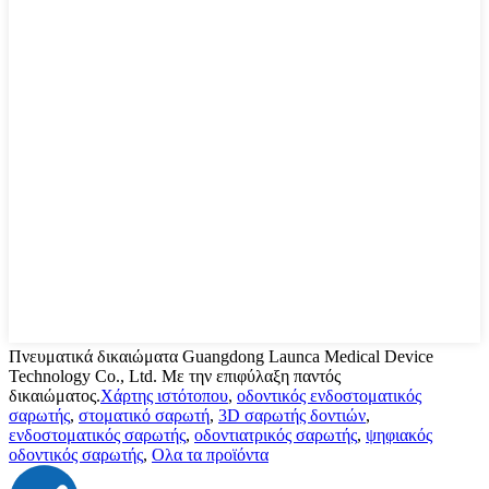
Πνευματικά δικαιώματα Guangdong Launca Medical Device
Technology Co., Ltd. Με την επιφύλαξη παντός
δικαιώματος.
Χάρτης ιστότοπου
,
οδοντικός ενδοστοματικός
σαρωτής
,
στοματικό σαρωτή
,
3D σαρωτής δοντιών
,
ενδοστοματικός σαρωτής
,
οδοντιατρικός σαρωτής
,
ψηφιακός
οδοντικός σαρωτής
,
Ολα τα προϊόντα