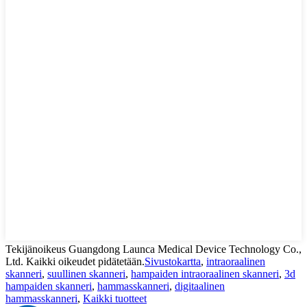
Tekijänoikeus Guangdong Launca Medical Device Technology Co.,
Ltd. Kaikki oikeudet pidätetään.
Sivustokartta
,
intraoraalinen
skanneri
,
suullinen skanneri
,
hampaiden intraoraalinen skanneri
,
3d
hampaiden skanneri
,
hammasskanneri
,
digitaalinen
hammasskanneri
,
Kaikki tuotteet