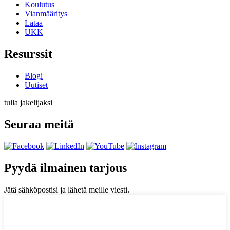
Koulutus
Vianmääritys
Lataa
UKK
Resurssit
Blogi
Uutiset
tulla jakelijaksi
Seuraa meitä
Pyydä ilmainen tarjous
Jätä sähköpostisi ja lähetä meille viesti.