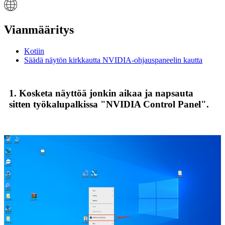
Vianmääritys
Kotiin
Säädä näytön kirkkautta NVIDIA-ohjauspaneelin kautta
1. Kosketa näyttöä jonkin aikaa ja napsauta
sitten työkalupalkissa "NVIDIA Control Panel".