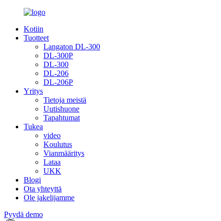
Kotiin
Tuotteet
Langaton DL-300
DL-300P
DL-300
DL-206
DL-206P
Yritys
Tietoja meistä
Uutishuone
Tapahtumat
Tukea
video
Koulutus
Vianmääritys
Lataa
UKK
Blogi
Ota yhteyttä
Ole jakelijamme
Pyydä demo