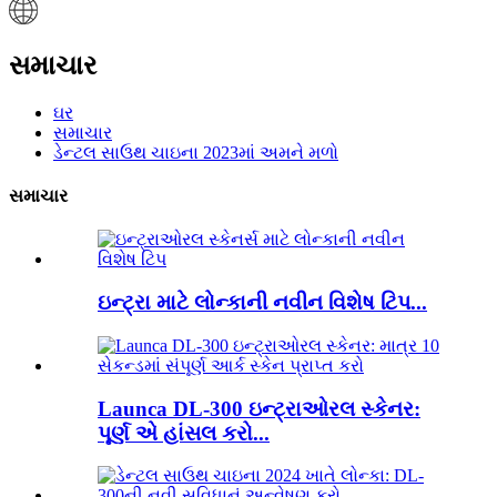
સમાચાર
ઘર
સમાચાર
ડેન્ટલ સાઉથ ચાઇના 2023માં અમને મળો
સમાચાર
ઇન્ટ્રા માટે લોન્કાની નવીન વિશેષ ટિપ...
Launca DL-300 ઇન્ટ્રાઓરલ સ્કેનર:
પૂર્ણ એ હાંસલ કરો...