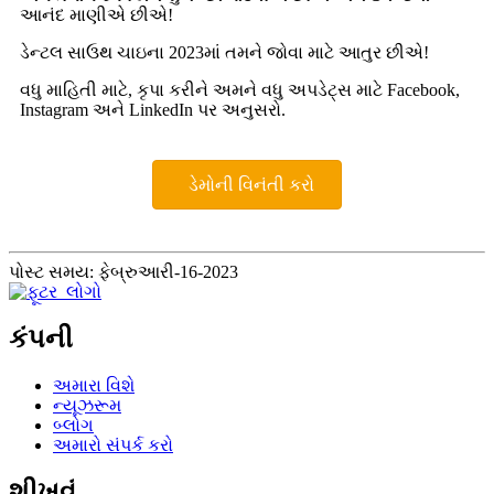
આનંદ માણીએ છીએ!
ડેન્ટલ સાઉથ ચાઇના 2023માં તમને જોવા માટે આતુર છીએ!
વધુ માહિતી માટે, કૃપા કરીને અમને વધુ અપડેટ્સ માટે Facebook,
Instagram અને LinkedIn પર અનુસરો.
ડેમોની વિનંતી કરો
પોસ્ટ સમય: ફેબ્રુઆરી-16-2023
કંપની
અમારા વિશે
ન્યૂઝરૂમ
બ્લોગ
અમારો સંપર્ક કરો
શીખવું