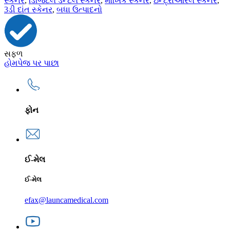
સ્કેનર
,
ડિજિટલ ડેન્ટલ સ્કેનર
,
મૌખિક સ્કેનર
,
ઇન્ટ્રાઓરલ સ્કેનર
,
3ડી દાંત સ્કેનર
,
બધા ઉત્પાદનો
સફળ
હોમપેજ પર પાછા
ફોન
ઈ-મેલ
ઈ-મેલ
efax@launcamedical.com