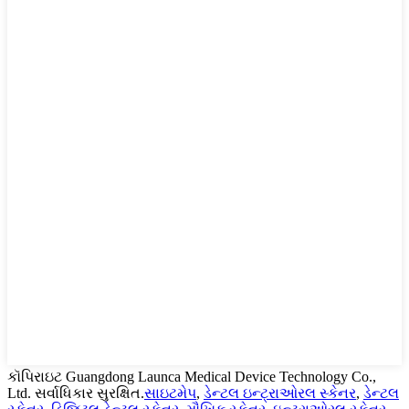
કૉપિરાઇટ Guangdong Launca Medical Device Technology Co.,
Ltd. સર્વાધિકાર સુરક્ષિત.
સાઇટમેપ
,
ડેન્ટલ ઇન્ટ્રાઓરલ સ્કેનર
,
ડેન્ટલ