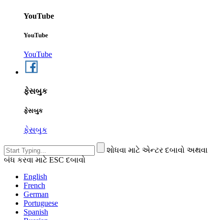
YouTube
YouTube
YouTube
ફેસબુક
ફેસબુક
ફેસબુક
શોધવા માટે એન્ટર દબાવો અથવા
બંધ કરવા માટે ESC દબાવો
English
French
German
Portuguese
Spanish