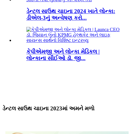
ડેન્ટલ સાઉથ ચાઇના 2024 ખાતે લોન્કા:
ડીએલ-3નું અન્વેષણ કરો...
કેપીએમજી અને લોન્કા મેડિકલ |
લોન્કાના સીઈઓ ડૉ. જી...
ડેન્ટલ સાઉથ ચાઇના 2023માં અમને મળો