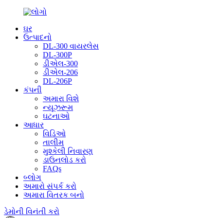
ઘર
ઉત્પાદનો
DL-300 વાયરલેસ
DL-300P
ડીએલ-300
ડીએલ-206
DL-206P
કંપની
અમારા વિશે
ન્યૂઝરૂમ
ઘટનાઓ
આધાર
વિડિઓ
તાલીમ
મુશ્કેલી નિવારણ
ડાઉનલોડ કરો
FAQs
બ્લોગ
અમારો સંપર્ક કરો
અમારા વિતરક બનો
ડેમોની વિનંતી કરો