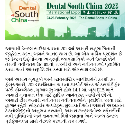
આગામી ડેન્ટલ સાઉથ ચાઇના 2023માં અમારી સહભાગિતાની
જાહેરાત કરતાં અમને આનંદ થાય છે. આ એક વાર્ષિક પ્રદર્શન છે
જે ડેન્ટલ ઉદ્યોગના અગ્રણી વ્યાવસાયિકો અને ઉત્પાદકોને
તેમની નવીનતમ ઉત્પાદનો, તકનીકો અને નવીનતાઓ પ્રદર્શિત
કરવા અને આંતરદૃષ્ટિ શેર કરવા માટે એકસાથે લાવે છે.
અમે અમારા ગ્રાહકો અને વ્યવસાયિક ભાગીદારોને 23 થી 26
ફેબ્રુઆરી, 2023 દરમિયાન ચાઇના ઇમ્પોર્ટ એન્ડ એક્સપોર્ટ ફેર
પઝૌ કોમ્પ્લેક્સ, ગુઆંગઝુ ખાતે હોલ 14.1 માં, બૂથ E15 ખાતે
અમારી મુલાકાત લેવા માટે હાર્દિક આમંત્રણ આપીએ છીએ.
અમારી ટીમ અમારી નવીનતમ નવીનતાઓને પ્રદર્શિત કરવા માટે
હાજર રહેશે. સોફ્ટવેર અપડેટ્સ. મુલાકાતીઓને અમારી અદ્યતન
ટેક્નોલોજીનો અનુભવ કરવાની, અમારા ઇન્ટ્રાઓરલ સ્કેનર્સની
નવી સુવિધાઓ અને ક્ષમતાઓ વિશે જાણવા અને અન્ય ડેન્ટલ
પ્રોફેશનલ્સ સાથે નેટવર્ક કરવાની તક મળશે.