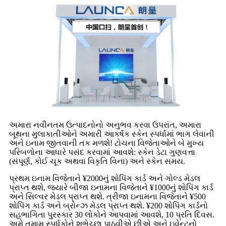
અમારા નવીનતમ ઉત્પાદનોનો અનુભવ કરવા ઉપરાંત, અમારા
બૂથના મુલાકાતીઓને અમારી આકર્ષક સ્કેન સ્પર્ધામાં ભાગ લેવાની
અને ઇનામ જીતવાની તક મળશે! ટોચના વિજેતાઓને બે મુખ્ય
પરિબળોના આધારે પસંદ કરવામાં આવશે: સ્કેન ડેટા ગુણવત્તા
(સંપૂર્ણ, કોઈ ચૂક અથવા વિકૃતિ વિના) અને સ્કેન સમય.
પ્રથમ ઇનામ વિજેતાને ¥2000નું શોપિંગ કાર્ડ અને ગોલ્ડ મેડલ
પ્રાપ્ત થશે, જ્યારે બીજા ઇનામના વિજેતાને ¥1000નું શોપિંગ કાર્ડ
અને સિલ્વર મેડલ પ્રાપ્ત થશે. ત્રીજા ઇનામના વિજેતાને ¥500
શોપિંગ કાર્ડ અને બ્રોન્ઝ મેડલ પ્રાપ્ત થશે. ¥200 શોપિંગ કાર્ડનો
સહભાગિતા પુરસ્કાર 30 લોકોને આપવામાં આવશે, 10 પ્રતિ દિવસ.
અમે તમામ સ્પર્ધકોને શુભેચ્છા પાઠવીએ છીએ અને ઇવેન્ટનો