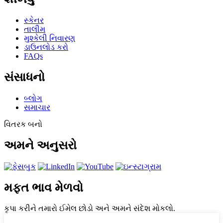
સ્કેનર
તાલીમ
મુશ્કેલી નિવારણ
ડાઉનલોડ કરો
FAQs
સંસાધનો
બ્લોગ
સમાચાર
વિતરક બનો
અમને અનુસરો
મફત ભાવ મેળવો
કૃપા કરીને તમારો ઈમેલ છોડો અને અમને સંદેશ મોકલો.