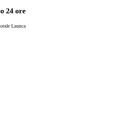
ro 24 ore
raorale Launca