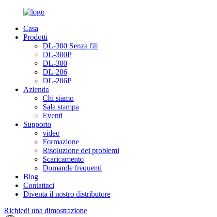
Casa
Prodotti
DL-300 Senza fili
DL-300P
DL-300
DL-206
DL-206P
Azienda
Chi siamo
Sala stampa
Eventi
Supporto
video
Formazione
Risoluzione dei problemi
Scaricamento
Domande frequenti
Blog
Contattaci
Diventa il nostro distributore
Richiedi una dimostrazione