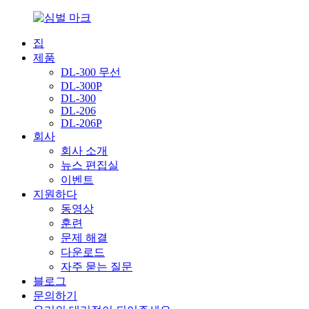
집
제품
DL-300 무선
DL-300P
DL-300
DL-206
DL-206P
회사
회사 소개
뉴스 편집실
이벤트
지원하다
동영상
훈련
문제 해결
다운로드
자주 묻는 질문
블로그
문의하기