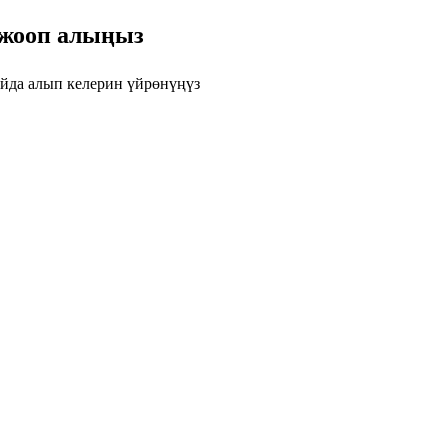
 жооп алыңыз
йда алып келерин үйрөнүңүз