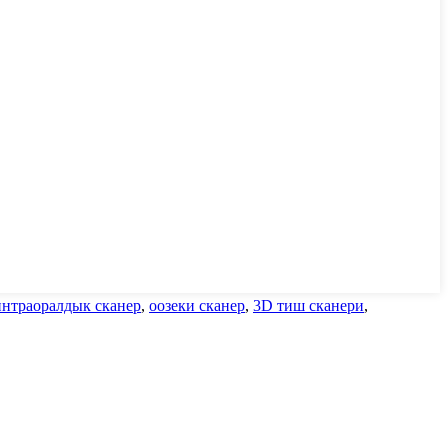
интраоралдык сканер
,
оозеки сканер
,
3D тиш сканери
,