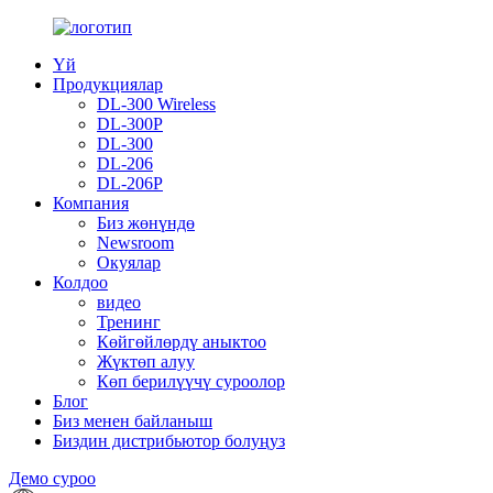
Үй
Продукциялар
DL-300 Wireless
DL-300P
DL-300
DL-206
DL-206P
Компания
Биз жөнүндө
Newsroom
Окуялар
Колдоо
видео
Тренинг
Көйгөйлөрдү аныктоо
Жүктөп алуу
Көп берилүүчү суроолор
Блог
Биз менен байланыш
Биздин дистрибьютор болуңуз
Демо суроо