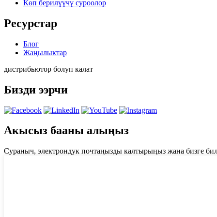
Көп берилүүчү суроолор
Ресурстар
Блог
Жаңылыктар
дистрибьютор болуп калат
Бизди ээрчи
Акысыз бааны алыңыз
Сураныч, электрондук почтаңызды калтырыңыз жана бизге би