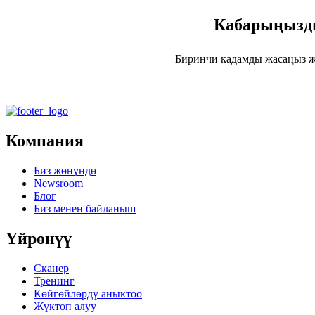
Кабарыңызды
Биринчи кадамды жасаңыз ж
Компания
Биз жөнүндө
Newsroom
Блог
Биз менен байланыш
Үйрөнүү
Сканер
Тренинг
Көйгөйлөрдү аныктоо
Жүктөп алуу