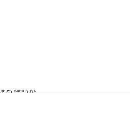
лдирүү жөнөтүңүз.