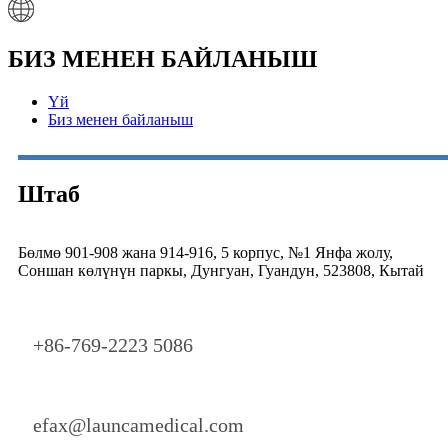
БИЗ МЕНЕН БАЙЛАНЫШ
Үй
Биз менен байланыш
Штаб
Бөлмө 901-908 жана 914-916, 5 корпус, №1 Янфа жолу,
Соншан көлүнүн паркы, Дунгуан, Гуандун, 523808, Кытай
+86-769-2223 5086
efax@launcamedical.com