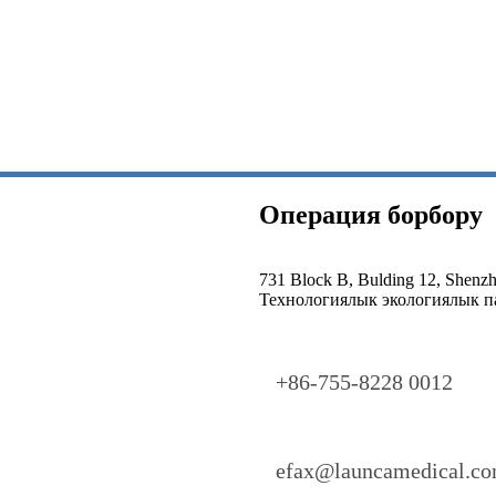
Операция борбору
731 Block B, Bulding 12, Shenz
Технологиялык экологиялык п
+86-755-8228 0012
efax@launcamedical.c