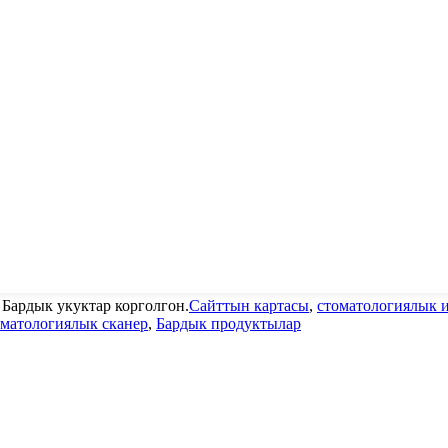
. Бардык укуктар корголгон.
Сайттын картасы
,
стоматологиялык 
оматологиялык сканер
,
Бардык продуктылар