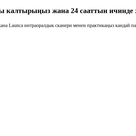
 калтырыңыз жана 24 сааттын ичинде
ана Launca интраоралдык сканери менен практикаңыз кандай па