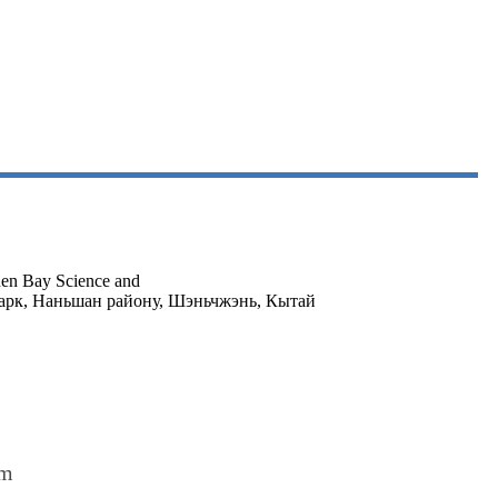
hen Bay Science and
арк, Наньшан району, Шэньчжэнь, Кытай
om