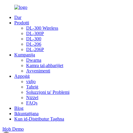
Dar
Prodotti
DL-300 Wireless
DL-300P
DL-300
DL-206
DL-206P
Kumpanija
Dwarna
Kamra tal-aħbarijiet
Avvenimenti
Appoġġ
vidjo
Taħriġ
Soluzzjoni ta' Problemi
Niżżel
FAQs
Blog
Ikkuntattjana
Kun id-Distributur Tagħna
Itlob Demo