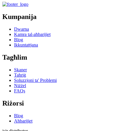
Kumpanija
Dwarna
Kamra tal-aħbarijiet
Blog
Ikkuntattjana
Tagħlim
Skaner
Taħriġ
Soluzzjoni ta' Problemi
Niżżel
FAQs
Riżorsi
Blog
Aħbarijiet
isir distributur