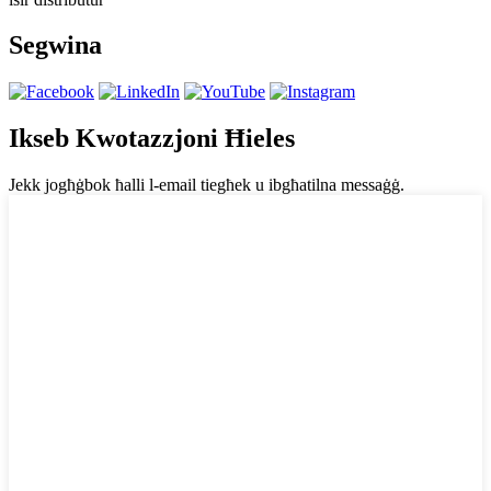
Segwina
Ikseb Kwotazzjoni Ħieles
Jekk jogħġbok ħalli l-email tiegħek u ibgħatilna messaġġ.