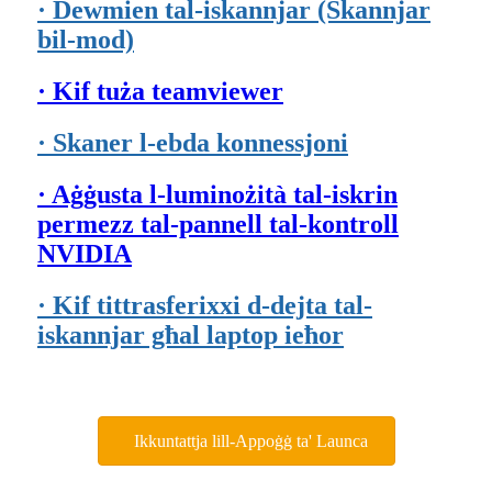
· Dewmien tal-iskannjar (Skannjar
bil-mod)
· Kif tuża teamviewer
· Skaner l-ebda konnessjoni
· Aġġusta l-luminożità tal-iskrin
permezz tal-pannell tal-kontroll
NVIDIA
· Kif tittrasferixxi d-dejta tal-
iskannjar għal laptop ieħor
Ikkuntattja lill-Appoġġ ta' Launca