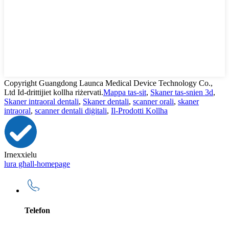
Copyright Guangdong Launca Medical Device Technology Co.,
Ltd Id-drittijiet kollha riżervati.
Mappa tas-sit
,
Skaner tas-snien 3d
,
Skaner intraoral dentali
,
Skaner dentali
,
scanner orali
,
skaner
intraoral
,
scanner dentali diġitali
,
Il-Prodotti Kollha
Irnexxielu
lura għall-homepage
Telefon