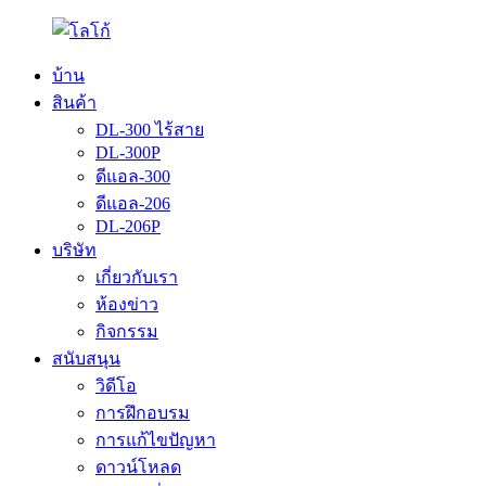
บ้าน
สินค้า
DL-300 ไร้สาย
DL-300P
ดีแอล-300
ดีแอล-206
DL-206P
บริษัท
เกี่ยวกับเรา
ห้องข่าว
กิจกรรม
สนับสนุน
วิดีโอ
การฝึกอบรม
การแก้ไขปัญหา
ดาวน์โหลด