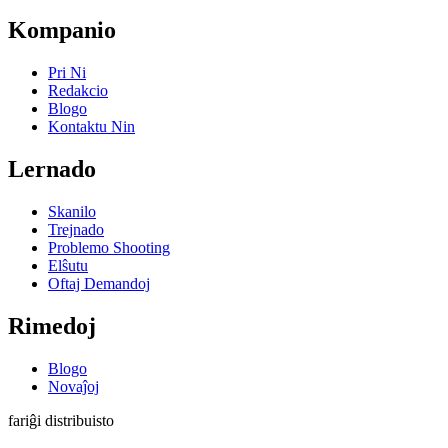
Kompanio
Pri Ni
Redakcio
Blogo
Kontaktu Nin
Lernado
Skanilo
Trejnado
Problemo Shooting
Elŝutu
Oftaj Demandoj
Rimedoj
Blogo
Novaĵoj
fariĝi distribuisto