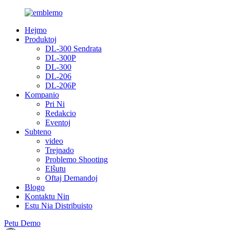
Hejmo
Produktoj
DL-300 Sendrata
DL-300P
DL-300
DL-206
DL-206P
Kompanio
Pri Ni
Redakcio
Eventoj
Subteno
video
Trejnado
Problemo Shooting
Elŝutu
Oftaj Demandoj
Blogo
Kontaktu Nin
Estu Nia Distribuisto
Petu Demo