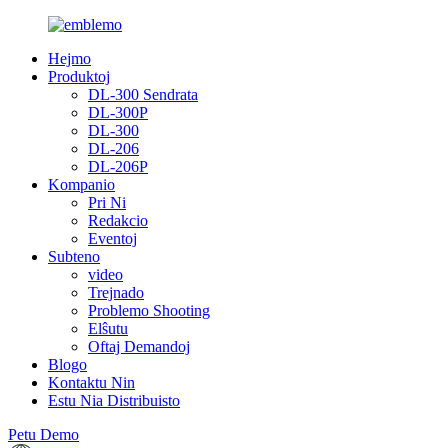
Hejmo
Produktoj
DL-300 Sendrata
DL-300P
DL-300
DL-206
DL-206P
Kompanio
Pri Ni
Redakcio
Eventoj
Subteno
video
Trejnado
Problemo Shooting
Elŝutu
Oftaj Demandoj
Blogo
Kontaktu Nin
Estu Nia Distribuisto
Petu Demo