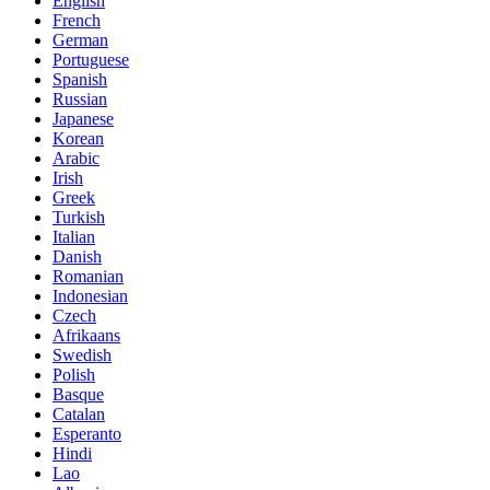
English
French
German
Portuguese
Spanish
Russian
Japanese
Korean
Arabic
Irish
Greek
Turkish
Italian
Danish
Romanian
Indonesian
Czech
Afrikaans
Swedish
Polish
Basque
Catalan
Esperanto
Hindi
Lao