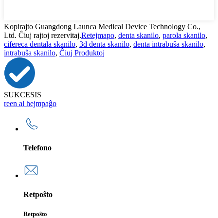
Kopirajto Guangdong Launca Medical Device Technology Co.,
Ltd. Ĉiuj rajtoj rezervitaj.
Retejmapo
,
denta skanilo
,
parola skanilo
,
cifereca dentala skanilo
,
3d denta skanilo
,
denta intrabuŝa skanilo
,
intrabuŝa skanilo
,
Ĉiuj Produktoj
SUKCESIS
reen al hejmpaĝo
Telefono
Retpoŝto
Retpoŝto