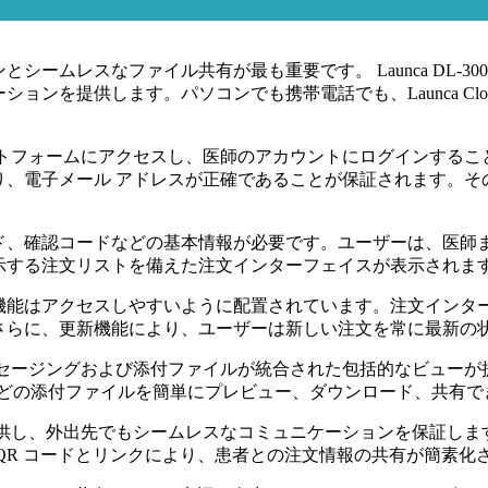
ームレスなファイル共有が最も重要です。 Launca DL-3
を提供します。パソコンでも携帯電話でも、Launca Cloud 
ットフォームにアクセスし、医師のアカウントにログインするこ
メール アドレスが正確であることが保証されます。その後、QR コ
ド、確認コードなどの基本情報が必要です。ユーザーは、医師ま
示する注文リストを備えた注文インターフェイスが表示されま
機能はアクセスしやすいように配置されています。注文インタ
さらに、更新機能により、ユーザーは新しい注文を常に最新の
セージングおよび添付ファイルが統合された包括的なビューが
 などの添付ファイルを簡単にプレビュー、ダウンロード、共有で
提供し、外出先でもシームレスなコミュニケーションを保証しま
QR コードとリンクにより、患者との注文情報の共有が簡素化