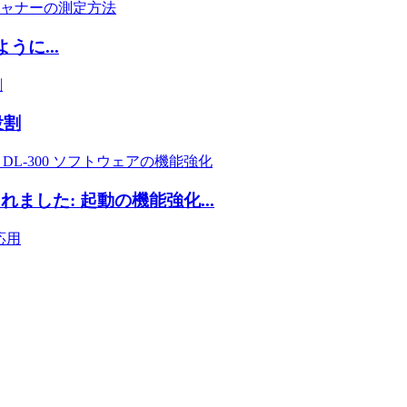
に...
役割
した: 起動の機能強化...