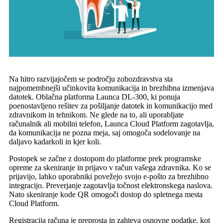
Na hitro razvijajočem se področju zobozdravstva sta
najpomembnejši učinkovita komunikacija in brezhibna izmenjava
datotek. Oblačna platforma Launca DL-300, ki ponuja
poenostavljeno rešitev za pošiljanje datotek in komunikacijo med
zdravnikom in tehnikom. Ne glede na to, ali uporabljate
računalnik ali mobilni telefon, Launca Cloud Platform zagotavlja,
da komunikacija ne pozna meja, saj omogoča sodelovanje na
daljavo kadarkoli in kjer koli.
Postopek se začne z dostopom do platforme prek programske
opreme za skeniranje in prijavo v račun vašega zdravnika. Ko se
prijavijo, lahko uporabniki povežejo svojo e-pošto za brezhibno
integracijo. Preverjanje zagotavlja točnost elektronskega naslova.
Nato skeniranje kode QR omogoči dostop do spletnega mesta
Cloud Platform.
Registracija računa je preprosta in zahteva osnovne podatke, kot