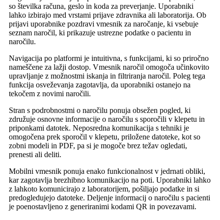
so številka računa, geslo in koda za preverjanje. Uporabniki
lahko izbirajo med vrstami prijave zdravnika ali laboratorija. Ob
prijavi uporabnike pozdravi vmesnik za naročanje, ki vsebuje
seznam naročil, ki prikazuje ustrezne podatke o pacientu in
naročilu.
Navigacija po platformi je intuitivna, s funkcijami, ki so priročno
nameščene za lažji dostop. Vmesnik naročil omogoča učinkovito
upravljanje z možnostmi iskanja in filtriranja naročil. Poleg tega
funkcija osveževanja zagotavlja, da uporabniki ostanejo na
tekočem z novimi naročili.
Stran s podrobnostmi o naročilu ponuja obsežen pogled, ki
združuje osnovne informacije o naročilu s sporočili v klepetu in
priponkami datotek. Neposredna komunikacija s tehniki je
omogočena prek sporočil v klepetu, priložene datoteke, kot so
zobni modeli in PDF, pa si je mogoče brez težav ogledati,
prenesti ali deliti.
Mobilni vmesnik ponuja enako funkcionalnost v jedrnati obliki,
kar zagotavlja brezhibno komunikacijo na poti. Uporabniki lahko
z lahkoto komunicirajo z laboratorijem, pošiljajo podatke in si
predogledujejo datoteke. Deljenje informacij o naročilu s pacienti
je poenostavljeno z generiranimi kodami QR in povezavami.