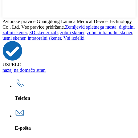
Avtorske pravice Guangdong Launca Medical Device Technology
Co., Ltd. Vse pravice pridržane.
Zemljevid spletnega mesta
,
digitalni
zobni skener
,
3D skener zob
,
zobni skener
,
zobni intraoralni skener
,
ustni skener
,
intraoralni skener
,
Vsi izdelki
USPELO
nazaj na domačo stran
Telefon
E-pošta