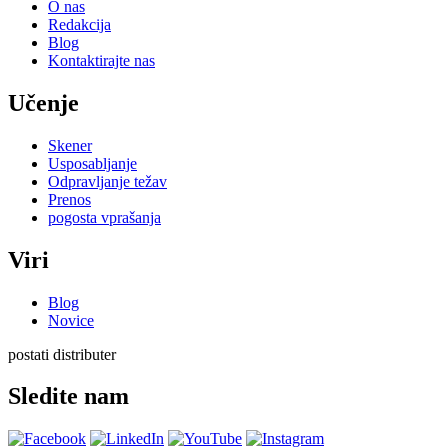
O nas
Redakcija
Blog
Kontaktirajte nas
Učenje
Skener
Usposabljanje
Odpravljanje težav
Prenos
pogosta vprašanja
Viri
Blog
Novice
postati distributer
Sledite nam