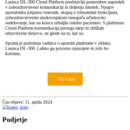
Launca DL-300 Cloud Platform predstavlja pomemben napredek
v zobozdravstveni komunikaciji in deljenju datotek. Njegov
uporabniku prijazen vmesnik, skupaj z robustnimi funkcijami,
zobozdravstvenim strokovnjakom omogoča učinkovito
sodelovanje, kar na koncu izboljša oskrbo pacientov. S platformo
Cloud Platform komunikacija presega meje in zbližuje
zdravstvene delavce, ne glede na to, kje so.
Spodaj je podrobna vadnica o uporabi platforme v oblaku
Launca DL-300. Lahko ga pozorno opazujete in zelo bo
koristno.
Več o tem
Čas objave: 11. aprila 2024
Podjetje