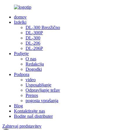
domov
Izdelki
DL-300 Brezžično
DL-300P
DL-300
DL-206
DL-206P
Podjetje
O nas
Redakcija
Dogodki
Podpora
video
Usposabljanje
Odpravljanje težav
Prenos
pogosta vprašanja
Blog
Kontaktirajte nas
Bodite naš distributer
Zahtevaj predstavitev