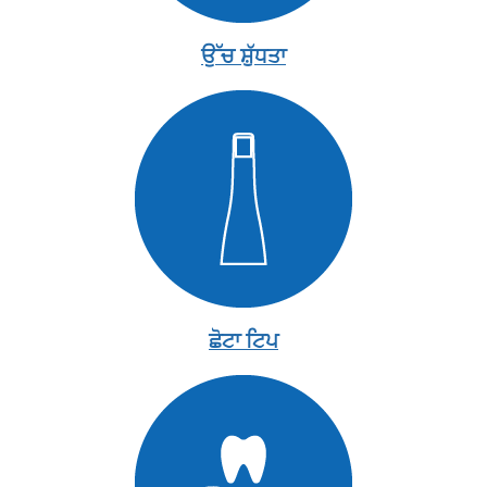
ਉੱਚ ਸ਼ੁੱਧਤਾ
ਛੋਟਾ ਟਿਪ