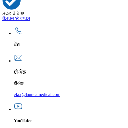
ਸਫਲ ਹੋਇਆ
ਹੋਮਪੇਜ 'ਤੇ ਵਾਪਸ
ਫ਼ੋਨ
ਈ-ਮੇਲ
ਈ-ਮੇਲ
efax@launcamedical.com
YouTube