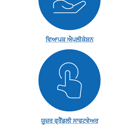
ਵਿਆਪਕ ਐਪਲੀਕੇਸ਼ਨ
ਯੂਜ਼ਰ ਫ੍ਰੈਂਡਲੀ ਸਾਫਟਵੇਅਰ