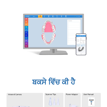
ਬਕਸੇ ਵਿੱਚ ਕੀ ਹੈ