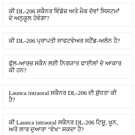
ਕੀ DL-206 ਸਕੈਨਰ ਵਿੰਡੋਜ਼ ਅਤੇ ਮੈਕ ਦੋਵਾਂ ਸਿਸਟਮਾਂ
ਦੇ ਅਨੁਕੂਲ ਹੋਵੇਗਾ?
ਕੀ DL-206 ਪ੍ਰਾਪਤੀ ਸਾਫਟਵੇਅਰ ਸਟੈਂਡ-ਅਲੋਨ ਹੈ?
ਫੁੱਲ-ਆਰਚ ਸਕੈਨ ਲਈ ਨਿਰਯਾਤ ਫਾਈਲਾਂ ਦੇ ਆਕਾਰ
ਕੀ ਹਨ?
Launca intraoral ਸਕੈਨਰ DL-206 ਦੀ ਸ਼ੁੱਧਤਾ ਕੀ
ਹੈ?
ਕੀ Launca intraoral ਸਕੈਨਰ DL-206 ਟਿਸ਼ੂ, ਖੂਨ,
ਅਤੇ ਲਾਰ ਦੁਆਰਾ "ਵੇਖ" ਸਕਦਾ ਹੈ?