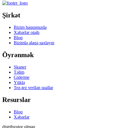
Şirkət
Bizim haqqımızda
Xəbərlər otağı
Bloq
Bizimlə əlaqə saxlayın
Öyrənmək
Skaner
Təlim
Giderme
Yüklə
Tez-tez verilən suallar
Resurslar
Bloq
Xəbərlər
distribyutor olmaq