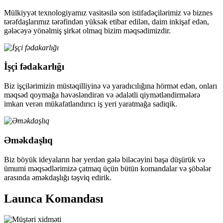
Mülkiyyət texnologiyamız vasitəsilə son istifadəçilərimiz və biznes
tərəfdaşlarımız tərəfindən yüksək etibar edilən, daim inkişaf edən,
gələcəyə yönəlmiş şirkət olmaq bizim məqsədimizdir.
İşçi fədakarlığı
Biz işçilərimizin müstəqilliyinə və yaradıcılığına hörmət edən, onları
məqsəd qoymağa həvəsləndirən və ədalətli qiymətləndirmələrə
imkan verən mükafatlandırıcı iş yeri yaratmağa sadiqik.
Əməkdaşlıq
Biz böyük ideyaların hər yerdən gələ biləcəyini başa düşürük və
ümumi məqsədlərimizə çatmaq üçün bütün komandalar və şöbələr
arasında əməkdaşlığı təşviq edirik.
Launca Komandası