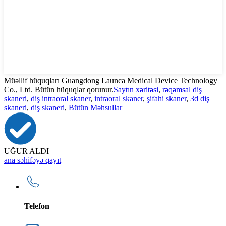
Müəllif hüquqları Guangdong Launca Medical Device Technology
Co., Ltd. Bütün hüquqlar qorunur.
Saytın xəritəsi
,
rəqəmsal diş
skaneri
,
diş intraoral skaner
,
intraoral skaner
,
şifahi skaner
,
3d diş
skaneri
,
diş skaneri
,
Bütün Məhsullar
UĞUR ALDI
ana səhifəyə qayıt
Telefon