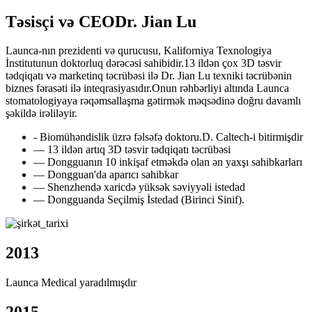
Təsisçi və CEO
Dr. Jian Lu
Launca-nın prezidenti və qurucusu, Kaliforniya Texnologiya
İnstitutunun doktorluq dərəcəsi sahibidir.13 ildən çox 3D təsvir
tədqiqatı və marketinq təcrübəsi ilə Dr. Jian Lu texniki təcrübənin
biznes fərasəti ilə inteqrasiyasıdır.Onun rəhbərliyi altında Launca
stomatologiyaya rəqəmsallaşma gətirmək məqsədinə doğru davamlı
şəkildə irəliləyir.
- Biomühəndislik üzrə fəlsəfə doktoru.D. Caltech-i bitirmişdir
— 13 ildən artıq 3D təsvir tədqiqatı təcrübəsi
— Dongguanın 10 inkişaf etməkdə olan ən yaxşı sahibkarları
— Dongguan'da aparıcı sahibkar
— Shenzhendə xaricdə yüksək səviyyəli istedad
— Dongguanda Seçilmiş İstedad (Birinci Sinif).
2013
Launca Medical yaradılmışdır