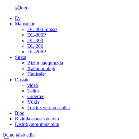
Ev
Məhsullar
DL-300 Simsiz
DL-300P
DL-300
DL-206
DL-206P
Şirkət
Bizim haqqımızda
Xəbərlər otağı
Hadisələr
Dəstək
video
Təlim
Giderme
Yüklə
Tez-tez verilən suallar
Bloq
Bizimlə əlaqə saxlayın
Distribyutorumuz olun
Demo tələb edin