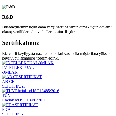
R&D
İstifadəçilərimiz üçün daha yaxşı təcrübə təmin etmək üçün davamlı
olaraq yeniliklər edin və həlləri optimallaşdırın
Sertifikatımız
Biz ciddi keyfiyyətə nəzarət tədbirləri vasitəsilə müştərilərə yüksək
keyfiyyətli skanerlər təqdim edirik.
İNTELLEKTUAL
ƏMLAK
AB CE
SERTİFİKAT
TÜV
Rheinland ISO13485:2016
FDA
SERTİFİKAT