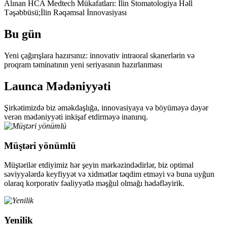
Alınan HCA Medtech Mükafatları: İlin Stomatologiya Həll
Təşəbbüsü;İlin Rəqəmsal İnnovasiyası
Bu gün
Yeni çağırışlara hazırsınız: innovativ intraoral skanerlərin və
proqram təminatının yeni seriyasının hazırlanması
Launca Mədəniyyəti
Şirkətimizdə biz əməkdaşlığa, innovasiyaya və böyüməyə dəyər
verən mədəniyyəti inkişaf etdirməyə inanırıq.
Müştəri yönümlü
Müştərilər etdiyimiz hər şeyin mərkəzindədirlər, biz optimal
səviyyələrdə keyfiyyət və xidmətlər təqdim etməyi və buna uyğun
olaraq korporativ fəaliyyətlə məşğul olmağı hədəfləyirik.
Yenilik