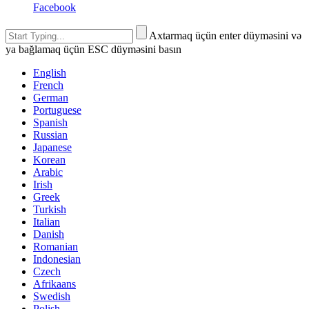
Facebook
Axtarmaq üçün enter düyməsini və
ya bağlamaq üçün ESC düyməsini basın
English
French
German
Portuguese
Spanish
Russian
Japanese
Korean
Arabic
Irish
Greek
Turkish
Italian
Danish
Romanian
Indonesian
Czech
Afrikaans
Swedish
Polish