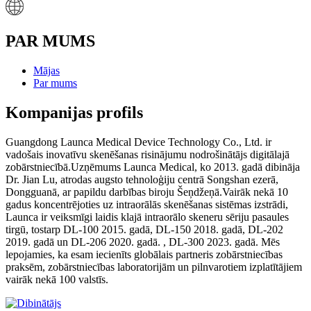
PAR MUMS
Mājas
Par mums
Kompanijas profils
Guangdong Launca Medical Device Technology Co., Ltd. ir
vadošais inovatīvu skenēšanas risinājumu nodrošinātājs digitālajā
zobārstniecībā.Uzņēmums Launca Medical, ko 2013. gadā dibināja
Dr. Jian Lu, atrodas augsto tehnoloģiju centrā Songshan ezerā,
Dongguanā, ar papildu darbības biroju Šeņdžeņā.Vairāk nekā 10
gadus koncentrējoties uz intraorālās skenēšanas sistēmas izstrādi,
Launca ir veiksmīgi laidis klajā intraorālo skeneru sēriju pasaules
tirgū, tostarp DL-100 2015. gadā, DL-150 2018. gadā, DL-202
2019. gadā un DL-206 2020. gadā. , DL-300 2023. gadā. Mēs
lepojamies, ka esam iecienīts globālais partneris zobārstniecības
praksēm, zobārstniecības laboratorijām un pilnvarotiem izplatītājiem
vairāk nekā 100 valstīs.