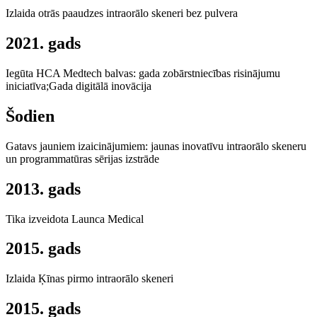
Izlaida otrās paaudzes intraorālo skeneri bez pulvera
2021. gads
Iegūta HCA Medtech balvas: gada zobārstniecības risinājumu
iniciatīva;Gada digitālā inovācija
Šodien
Gatavs jauniem izaicinājumiem: jaunas inovatīvu intraorālo skeneru
un programmatūras sērijas izstrāde
2013. gads
Tika izveidota Launca Medical
2015. gads
Izlaida Ķīnas pirmo intraorālo skeneri
2015. gads