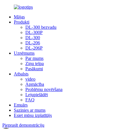
Mājas
Produkti
DL-300 bezvadu
DL-300P
DL-300
DL-206
DL-206P
Uzņēmums
Par mums
Ziņu telpa
Pasākumi
Atbalsts
video
Apmācība
Problēmu novēršana
Lejupielādēt
FAQ
Emuārs
Sazinies ar mums
Esiet mūsu izplatītājs
Pieprasīt demonstrāciju