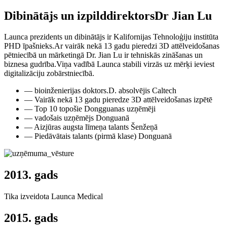
Dibinātājs un izpilddirektors
Dr Jian Lu
Launca prezidents un dibinātājs ir Kalifornijas Tehnoloģiju institūta
PHD īpašnieks.Ar vairāk nekā 13 gadu pieredzi 3D attēlveidošanas
pētniecībā un mārketingā Dr. Jian Lu ir tehniskās zināšanas un
biznesa gudrība.Viņa vadībā Launca stabili virzās uz mērķi ieviest
digitalizāciju zobārstniecībā.
— bioinženierijas doktors.D. absolvējis Caltech
— Vairāk nekā 13 gadu pieredze 3D attēlveidošanas izpētē
— Top 10 topošie Dongguanas uzņēmēji
— vadošais uzņēmējs Donguanā
— Aizjūras augsta līmeņa talants Šenžeņā
— Piedāvātais talants (pirmā klase) Donguanā
2013. gads
Tika izveidota Launca Medical
2015. gads