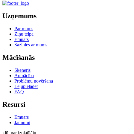
Uzņēmums
Par mums
Ziņu telpa
Emuārs
Sazinies ar mums
Mācīšanās
Skeneris
Apmācība
Problēmu novēršana
Lejupielādēt
FAQ
Resursi
Emuārs
Jaunumi
kļūt par izplatītāju