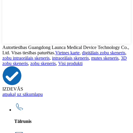
Autortiesības Guangdong Launca Medical Device Technology Co.,
Ltd. Visas tiesības paturētas.
Vietnes karte
,
digitālais zobu skeneris
,
zobu intraorālais skeneris
,
intraorālais skeneris
,
mutes skeneris
,
3D
zobu skeneris
,
zobu skeneris
,
Visi produkti
IZDEVĀS
atpakaļ uz sākumlapu
Tālrunis