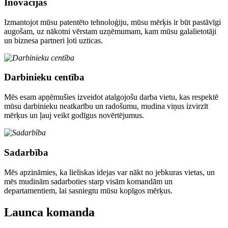
Inovācijas
Izmantojot mūsu patentēto tehnoloģiju, mūsu mērķis ir būt pastāvīgi
augošam, uz nākotni vērstam uzņēmumam, kam mūsu galalietotāji
un biznesa partneri ļoti uzticas.
Darbinieku centība
Mēs esam apņēmušies izveidot atalgojošu darba vietu, kas respektē
mūsu darbinieku neatkarību un radošumu, mudina viņus izvirzīt
mērķus un ļauj veikt godīgus novērtējumus.
Sadarbība
Mēs apzināmies, ka lieliskas idejas var nākt no jebkuras vietas, un
mēs mudinām sadarboties starp visām komandām un
departamentiem, lai sasniegtu mūsu kopīgos mērķus.
Launca komanda