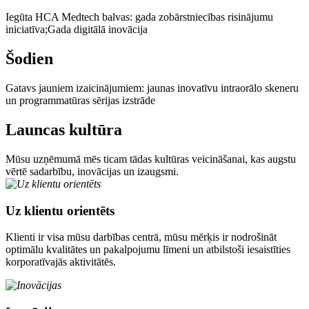
Iegūta HCA Medtech balvas: gada zobārstniecības risinājumu
iniciatīva;Gada digitālā inovācija
Šodien
Gatavs jauniem izaicinājumiem: jaunas inovatīvu intraorālo skeneru
un programmatūras sērijas izstrāde
Launcas kultūra
Mūsu uzņēmumā mēs ticam tādas kultūras veicināšanai, kas augstu
vērtē sadarbību, inovācijas un izaugsmi.
Uz klientu orientēts
Klienti ir visa mūsu darbības centrā, mūsu mērķis ir nodrošināt
optimālu kvalitātes un pakalpojumu līmeni un atbilstoši iesaistīties
korporatīvajās aktivitātēs.