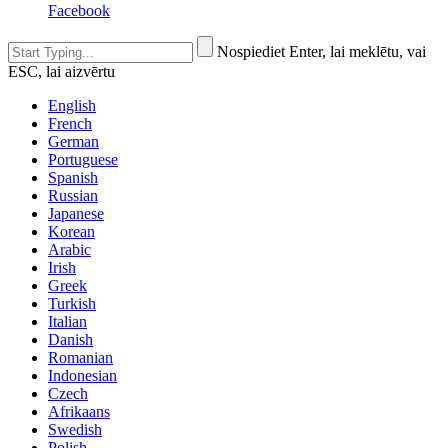
Facebook
Nospiediet Enter, lai meklētu, vai
ESC, lai aizvērtu
English
French
German
Portuguese
Spanish
Russian
Japanese
Korean
Arabic
Irish
Greek
Turkish
Italian
Danish
Romanian
Indonesian
Czech
Afrikaans
Swedish
Polish