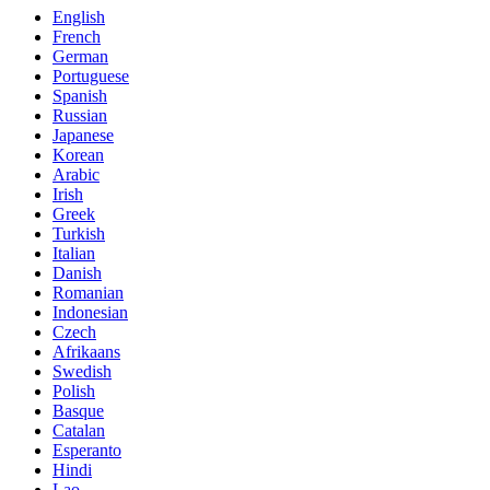
English
French
German
Portuguese
Spanish
Russian
Japanese
Korean
Arabic
Irish
Greek
Turkish
Italian
Danish
Romanian
Indonesian
Czech
Afrikaans
Swedish
Polish
Basque
Catalan
Esperanto
Hindi
Lao