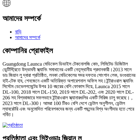
আমাদের সম্পর্কে
বাড়ি
আমাদের সম্পর্কে
কোম্পানির প্রোফাইল
Guangdong Launca মেডিকেল ডিভাইস টেকনোলজি কোং, লিমিটেড ডিজিটাল
ডেন্টিস্ট্রিতে উদ্ভাবনী স্ক্যানিং সমাধানের একটি নেতৃস্থানীয় প্রদানকারী।2013 সালে
ডাঃ জিয়ান লু দ্বারা প্রতিষ্ঠিত, লনকা মেডিকেলের সদর দফতর সোংশান লেক, ডংগুয়ানের
হাই-টেক হাব, শেনজেনে একটি অতিরিক্ত অপারেশনাল অফিস সহ।ইন্ট্রাওরাল স্ক্যানিং
সিস্টেম ডেভেলপমেন্টের উপর 10 বছরের বেশি ফোকাস দিয়ে, Launca 2015 সালে
DL-100, 2018 সালে DL-150, 2019 সালে DL-202, এবং 2020 সালে DL-
206 সহ বিশ্ববাজারে সফলভাবে ইন্ট্রাওরাল স্ক্যানারগুলির একটি সিরিজ চালু করেছে। ,
2023 সালে DL-300। আমরা 100 টিরও বেশি দেশে ডেন্টাল অনুশীলন, ডেন্টাল
ল্যাবরেটরি এবং অনুমোদিত পরিবেশকদের জন্য একটি পছন্দের বিশ্ব অংশীদার হতে পেরে
গর্বিত।
প্রতিষ্ঠাতা এবং সিইও
ডাঃ জিয়ান লু