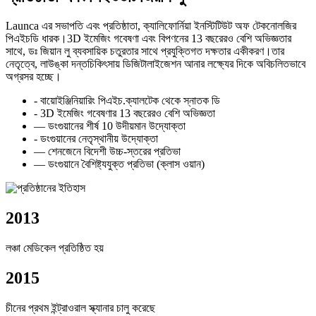
Launca এর সভাপতি এবং প্রতিষ্ঠাতা, ক্যালিফোর্নিয়া ইনস্টিটিউট অফ টেকনোলজির
পিএইচডি ধারক।3D ইমেজিং গবেষণা এবং বিপণনের 13 বছরেরও বেশি অভিজ্ঞতার
সাথে, ডঃ জিয়ান লু ব্যবসায়িক চতুরতার সাথে প্রযুক্তিগত দক্ষতার একীকরণ।তার
নেতৃত্বে, লাউঙ্কা দন্তচিকিৎসায় ডিজিটালাইজেশন আনার লক্ষ্যের দিকে অবিচলিতভাবে
অগ্রসর হচ্ছে।
- বায়োইঞ্জিনিয়ারিং পিএইচ.ক্যালটেক থেকে স্নাতক ডি
- 3D ইমেজিং গবেষণার 13 বছরেরও বেশি অভিজ্ঞতা
— ডংগুয়ানের শীর্ষ 10 উদীয়মান উদ্যোক্তা
- ডংগুয়ানের নেতৃস্থানীয় উদ্যোক্তা
— শেনজেনে বিদেশী উচ্চ-স্তরের প্রতিভা
— ডংগুয়ানে বৈশিষ্ট্যযুক্ত প্রতিভা (ক্লাস ওয়ান)
2013
লঞ্চা মেডিকেল প্রতিষ্ঠিত হয়
2015
চীনের প্রথম ইন্ট্রাওরাল স্ক্যানার চালু করেছে