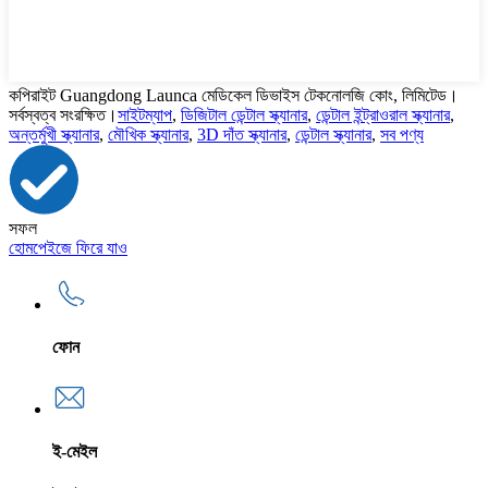
কপিরাইট Guangdong Launca মেডিকেল ডিভাইস টেকনোলজি কোং, লিমিটেড।
সর্বস্বত্ব সংরক্ষিত।
সাইটম্যাপ
,
ডিজিটাল ডেন্টাল স্ক্যানার
,
ডেন্টাল ইন্ট্রাওরাল স্ক্যানার
,
অন্তর্মুখী স্ক্যানার
,
মৌখিক স্ক্যানার
,
3D দাঁত স্ক্যানার
,
ডেন্টাল স্ক্যানার
,
সব পণ্য
সফল
হোমপেইজে ফিরে যাও
ফোন
ই-মেইল