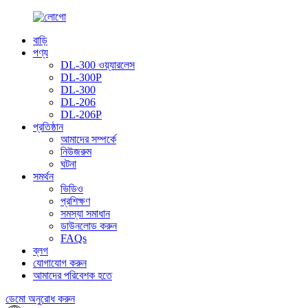
বাড়ি
পণ্য
DL-300 ওয়্যারলেস
DL-300P
DL-300
DL-206
DL-206P
প্রতিষ্ঠান
আমাদের সম্পর্কে
নিউজরুম
ঘটনা
সমর্থন
ভিডিও
প্রশিক্ষণ
সমস্যা সমাধান
ডাউনলোড করুন
FAQs
ব্লগ
যোগাযোগ করুন
আমাদের পরিবেশক হতে
ডেমো অনুরোধ করুন