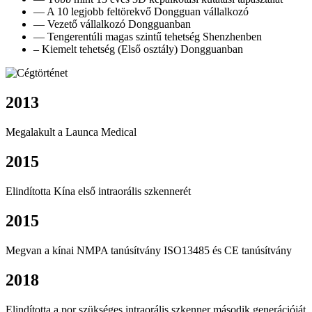
— A 10 legjobb feltörekvő Dongguan vállalkozó
— Vezető vállalkozó Dongguanban
— Tengerentúli magas szintű tehetség Shenzhenben
– Kiemelt tehetség (Első osztály) Dongguanban
2013
Megalakult a Launca Medical
2015
Elindította Kína első intraorális szkennerét
2015
Megvan a kínai NMPA tanúsítvány ISO13485 és CE tanúsítvány
2018
Elindította a por szükséges intraorális szkenner második generációját