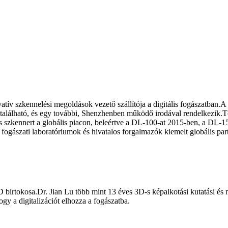
 szkennelési megoldások vezető szállítója a digitális fogászatban.A D
álható, és egy további, Shenzhenben működő irodával rendelkezik.Több
lis szkennert a globális piacon, beleértve a DL-100-at 2015-ben, a DL
fogászati ​​laboratóriumok és hivatalos forgalmazók kiemelt globális p
D birtokosa.Dr. Jian Lu több mint 13 éves 3D-s képalkotási kutatási és m
ogy a digitalizációt elhozza a fogászatba.