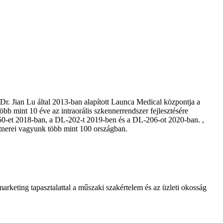
r. Jian Lu által 2013-ban alapított Launca Medical központja a
 mint 10 éve az intraorális szkennerrendszer fejlesztésére
-150-et 2018-ban, a DL-202-t 2019-ben és a DL-206-ot 2020-ban. ,
artnerei vagyunk több mint 100 országban.
arketing tapasztalattal a műszaki szakértelem és az üzleti okosság