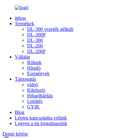
itthon
Termékek
DL-300 vezeték nélküli
DL-300P
DL-300
DL-206
DL-206P
Vállalat
Rólunk
Híradó
Események
Támogatás
videó
Kiképzés
Hibaelhárítás
Letöltés
GYIK
Blog
Lépjen kapcsolatba velünk
Legyen a mi forgalmazónk
Demó kérése