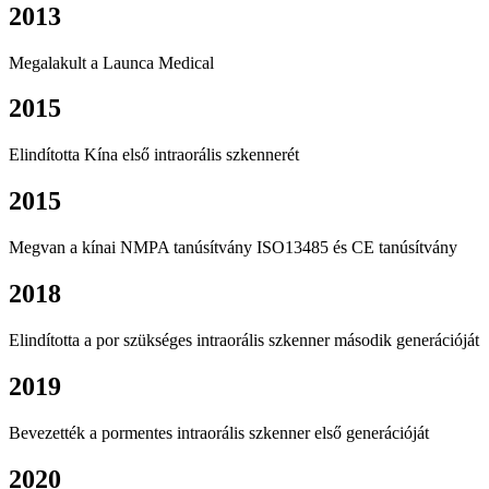
2013
Megalakult a Launca Medical
2015
Elindította Kína első intraorális szkennerét
2015
Megvan a kínai NMPA tanúsítvány ISO13485 és CE tanúsítvány
2018
Elindította a por szükséges intraorális szkenner második generációját
2019
Bevezették a pormentes intraorális szkenner első generációját
2020