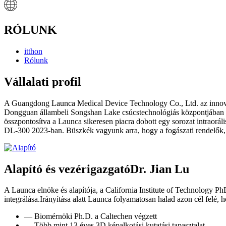
RÓLUNK
itthon
Rólunk
Vállalati profil
A Guangdong Launca Medical Device Technology Co., Ltd. az innovatív
Dongguan állambeli Songshan Lake csúcstechnológiás központjában tal
összpontosítva a Launca sikeresen piacra dobott egy sorozat intraorá
DL-300 2023-ban. Büszkék vagyunk arra, hogy a fogászati ​​rendelők, 
Alapító és vezérigazgató
Dr. Jian Lu
A Launca elnöke és alapítója, a California Institute of Technology Ph
integrálása.Irányítása alatt Launca folyamatosan halad azon cél felé, h
— Biomérnöki Ph.D. a Caltechen végzett
— Több mint 13 éves 3D képalkotási kutatási tapasztalat