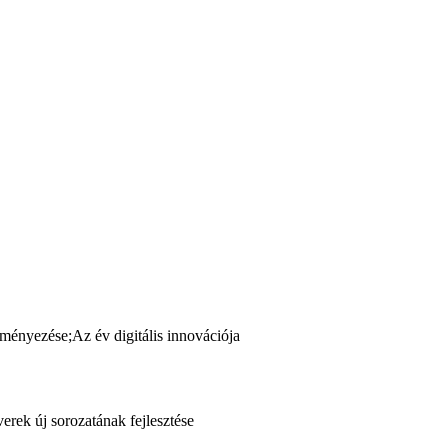
ényezése;Az év digitális innovációja
verek új sorozatának fejlesztése