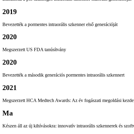
2019
Bevezették a pormentes intraorális szkenner első generációját
2020
Megszerzett US FDA tanúsítvány
2020
Bevezették a második generációs pormentes intraorális szkennert
2021
Megszerzett HCA Medtech Awards: Az év fogászati ​​megoldási kezdem
Ma
Készen áll az új kihívásokra: innovatív intraorális szkennerek és szoft