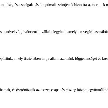
nőség és a szolgáltatások optimális szintjének biztosítása, és ennek m
san növekvő, jövőorientált vállalat legyünk, amelyben végfelhasználóink
sünk, amely tiszteletben tartja alkalmazottaink függetlenségét és kreati
atnak, és ösztönözzük az összes csapat és részleg közötti együttműködé