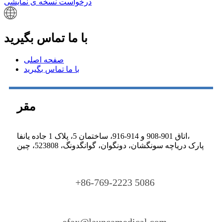
درخواست نسخه ی نمایشی
با ما تماس بگیرید
صفحه اصلی
با ما تماس بگیرید
مقر
اتاق 901-908 و 914-916، ساختمان 5، پلاک 1 جاده یانفا،
پارک دریاچه سونگشان، دونگوان، گوانگدونگ، 523808، چین
+86-769-2223 5086
efax@launcamedical.com