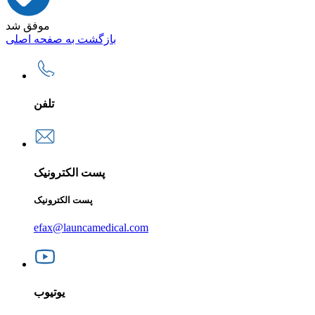
موفق شد
بازگشت به صفحه اصلی
تلفن
پست الکترونیک
پست الکترونیک
efax@launcamedical.com
یوتیوب