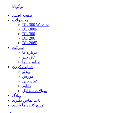
صفحه اصلی
محصولات
DL-300 Wireless
DL-300P
DL-300
DL-206
DL-206P
شرکت
درباره ما
اتاق خبر
مناسبت ها
حمایت کردن
ویدئو
آموزش
عیب یابی
دانلود
سوالات متداول
وبلاگ
با ما تماس بگیرید
توزیع کننده ما باشید