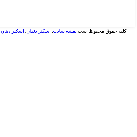
,
اسکنر دهان
,
اسکنر دندان
,
نقشه سایت
حق نشر Guangdong Launca Medical Device Technology Co., Ltd. کلیه حقوق محفوظ است.