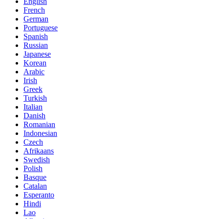
English
French
German
Portuguese
Spanish
Russian
Japanese
Korean
Arabic
Irish
Greek
Turkish
Italian
Danish
Romanian
Indonesian
Czech
Afrikaans
Swedish
Polish
Basque
Catalan
Esperanto
Hindi
Lao