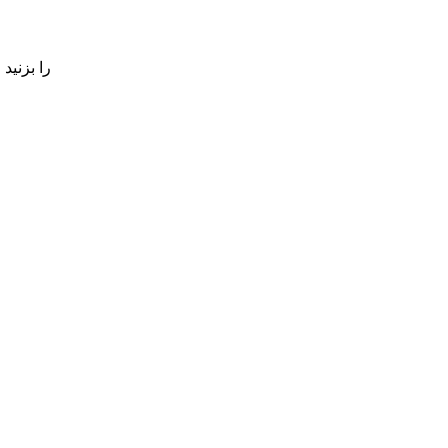
برای جستجو اینتر یا برای بستن ESC را بزنید