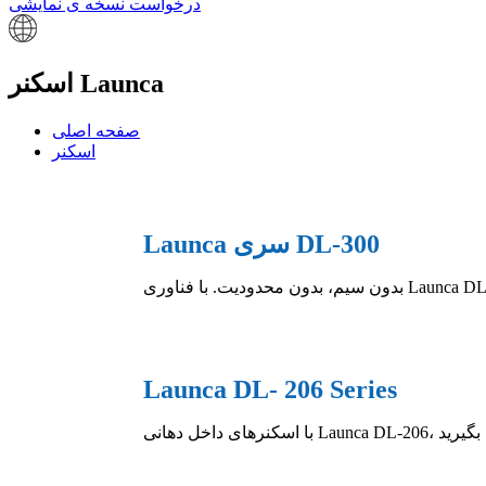
درخواست نسخه ی نمایشی
اسکنر Launca
صفحه اصلی
اسکنر
Launca سری DL-300
Launca DL- 206 Series
ر آغوش بگیرید