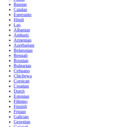
Basque
Catalan
Esperanto
Hindi
Lao
Albanian
Amharic
Armenian
Azerbaijani
Belarusian
Bengali
Bosnian
Bulgarian
Cebuano
Chichewa
Corsican
Croatian
Dutch
Estonian
Filipino
Finnish
Frisian
Galician
Georgian
Gujarati