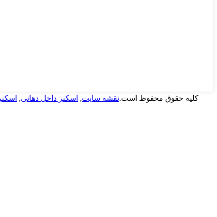
حق نشر Guangdong Launca Medical Device Technology Co., Ltd. کلیه حقوق محفوظ است.
نقشه سایت
,
اسکنر داخل دهانی
,
اسکنر