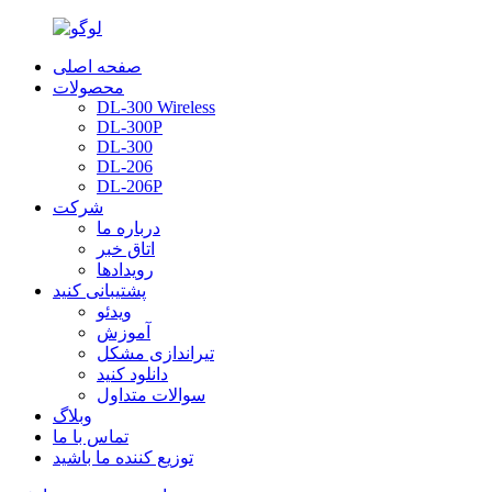
صفحه اصلی
محصولات
DL-300 Wireless
DL-300P
DL-300
DL-206
DL-206P
شرکت
درباره ما
اتاق خبر
رویدادها
پشتیبانی کنید
ویدئو
آموزش
تیراندازی مشکل
دانلود کنید
سوالات متداول
وبلاگ
تماس با ما
توزیع کننده ما باشید