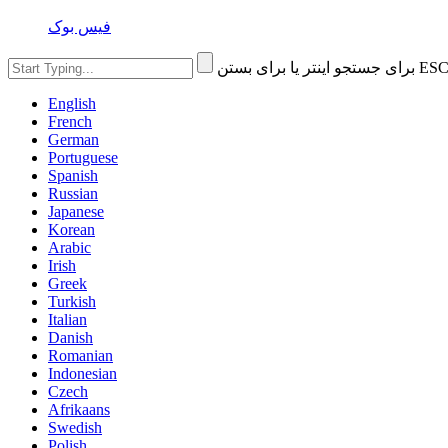
فیس بوک
English
French
German
Portuguese
Spanish
Russian
Japanese
Korean
Arabic
Irish
Greek
Turkish
Italian
Danish
Romanian
Indonesian
Czech
Afrikaans
Swedish
Polish