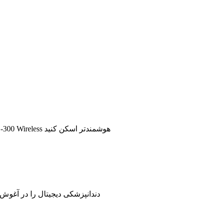
بدون سیم، بدون محدودیت. با فناوری Launca DL-300 Wireless هوشمندتر اسکن کنید
با اسکنرهای داخل دهانی Launca DL-206، دندانپزشکی دیجیتال را د