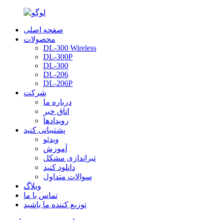
صفحه اصلی
محصولات
DL-300 Wireless
DL-300P
DL-300
DL-206
DL-206P
شرکت
درباره ما
اتاق خبر
رویدادها
پشتیبانی کنید
ویدئو
آموزش
تیراندازی مشکل
دانلود کنید
سوالات متداول
وبلاگ
تماس با ما
توزیع کننده ما باشید