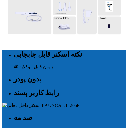
نکته اسکنر قابل جابجایی
زمان قابل اتوکلاو: 40
بدون پودر
رابط کاربر پسند
ضد مه