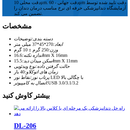
دقت محلی 10μm. دقت جهانی - 60μm دقت تایید شده توسط
آزمایشگاه دندانپزشکی حرفه ای نرخ مناسب درمان دندان را
تضمین می کند.
مشخصات
دسته بندی:
توضیحات
ابعاد:
270*45*37 میلی متر
وزن:
250 گرم ± 10 گرم
16.6mm X 16mm
اندازه نکته:
15.5mm X 11mm
اسکن میدان دید:
حالت گرفتن داده:
نوع ویدئویی
زمان های اتوکلاو:
40 بار
نقاط نور LED با چگالی بالا
پرتاب نور:
USB 3.0/3.1/3.2
اتصال به کامپیوتر:
بیشتر کاوش کنید
DL-206