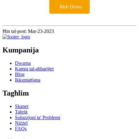
Itlob Demo
Ħin tal-post: Mar-23-2023
Kumpanija
Dwarna
Kamra tal-aħbarijiet
Blog
Ikkuntattjana
Tagħlim
Skaner
Taħriġ
Soluzzjoni ta' Problemi
Niżżel
FAQs