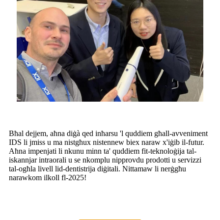
Bħal dejjem, aħna diġà qed inħarsu 'l quddiem għall-avveniment
IDS li jmiss u ma nistgħux nistennew biex naraw x'iġib il-futur.
Aħna impenjati li nkunu minn ta' quddiem fit-teknoloġija tal-
iskannjar intraorali u se nkomplu nipprovdu prodotti u servizzi
tal-ogħla livell lid-dentistrija diġitali. Nittamaw li nerġgħu
narawkom ilkoll fl-2025!