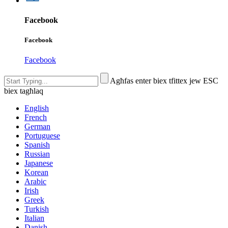
Facebook
Facebook
Facebook
Agħfas enter biex tfittex jew ESC
biex tagħlaq
English
French
German
Portuguese
Spanish
Russian
Japanese
Korean
Arabic
Irish
Greek
Turkish
Italian
Danish