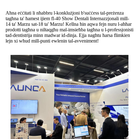
Aħna eċċitati li nħabbru l-konklużjoni b'suċċess tal-preżenza
tagħna ta' ħamest ijiem fl-40 Show Dentali Internazzjonali mill-
14 ta' Marzu sat-18 ta' Marzu! Kellna ħin aqwa fejn nuru l-aħħar
prodotti tagħna u niltaqgħu mal-imsieħba tagħna u l-professjonisti
tad-dentistrija minn madwar id-dinja. Ejja nagħtu ħarsa flimkien
lejn xi wħud mill-punti ewlenin tal-avveniment!