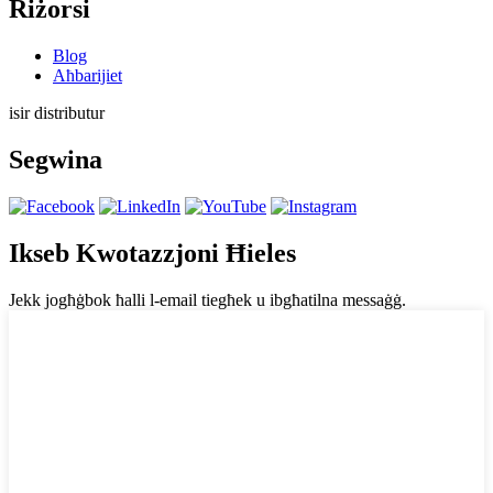
Riżorsi
Blog
Aħbarijiet
isir distributur
Segwina
Ikseb Kwotazzjoni Ħieles
Jekk jogħġbok ħalli l-email tiegħek u ibgħatilna messaġġ.