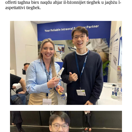
offerti tagħna biex naqdu aħjar il-bżonnijiet tiegħek u jaqbżu l-
aspettattivi tiegħek.