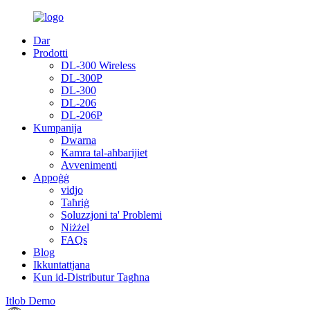
Dar
Prodotti
DL-300 Wireless
DL-300P
DL-300
DL-206
DL-206P
Kumpanija
Dwarna
Kamra tal-aħbarijiet
Avvenimenti
Appoġġ
vidjo
Taħriġ
Soluzzjoni ta' Problemi
Niżżel
FAQs
Blog
Ikkuntattjana
Kun id-Distributur Tagħna
Itlob Demo