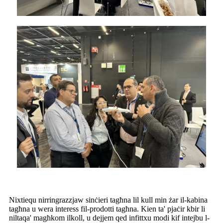
Nixtiequ nirringrazzjaw sinċieri tagħna lil kull min żar il-kabina
tagħna u wera interess fil-prodotti tagħna. Kien ta' pjaċir kbir li
niltaqa' magħkom ilkoll, u dejjem qed infittxu modi kif intejbu l-