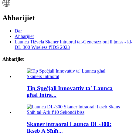
Aħbarijiet
Dar
Aħbarijiet
Launca Tiżvela Skaner Intraoral tal-Ġenerazzjoni li jmiss - id-
DL-300 Wireless f'IDS 2023
Aħbarijiet
Tip Speċjali Innovattiv ta' Launca
għal Intra...
Skaner intraoral Launca DL-300:
Ikseb A Sħiħ...