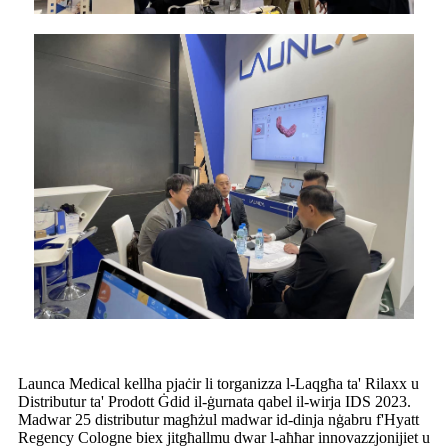
Launca Medical kellha pjaċir li torganizza l-Laqgħa ta' Rilaxx u
Distributur ta' Prodott Ġdid il-ġurnata qabel il-wirja IDS 2023.
Madwar 25 distributur magħżul madwar id-dinja nġabru f'Hyatt
Regency Cologne biex jitgħallmu dwar l-aħħar innovazzjonijiet u