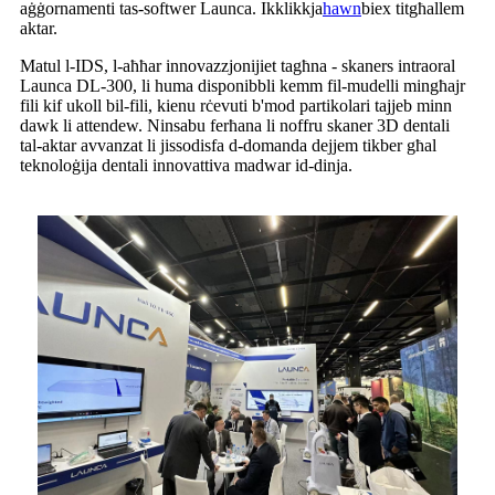
aġġornamenti tas-softwer Launca. Ikklikkja
hawn
biex titgħallem
aktar.
Matul l-IDS, l-aħħar innovazzjonijiet tagħna - skaners intraoral
Launca DL-300, li huma disponibbli kemm fil-mudelli mingħajr
fili kif ukoll bil-fili, kienu rċevuti b'mod partikolari tajjeb minn
dawk li attendew. Ninsabu ferħana li noffru skaner 3D dentali
tal-aktar avvanzat li jissodisfa d-domanda dejjem tikber għal
teknoloġija dentali innovattiva madwar id-dinja.