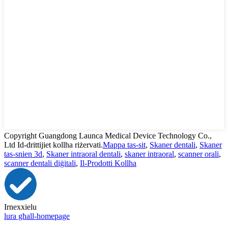
Copyright Guangdong Launca Medical Device Technology Co.,
Ltd Id-drittijiet kollha riżervati.
Mappa tas-sit
,
Skaner dentali
,
Skaner
tas-snien 3d
,
Skaner intraoral dentali
,
skaner intraoral
,
scanner orali
,
scanner dentali diġitali
,
Il-Prodotti Kollha
Irnexxielu
lura għall-homepage