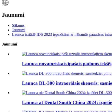
Jaunumi
Sākums
Jaunumi
Launca izstādē IDS 2023 iepazīstina ar nākamās paaudzes intr
Jaunumi
Launca novatoriskais īpašais padoms iekšēja
Launca DL-300 intraorālais skeneris: sasnied
Launca at Dental South China 2024: izpētie