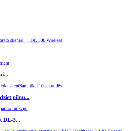
aorālo skeneri — DL-300 Wireless
i...
ziet pilnu...
t DL-3...