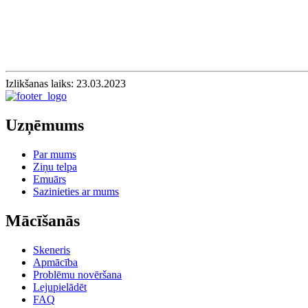
Izlikšanas laiks: 23.03.2023
Uzņēmums
Par mums
Ziņu telpa
Emuārs
Sazinieties ar mums
Mācīšanās
Skeneris
Apmācība
Problēmu novēršana
Lejupielādēt
FAQ