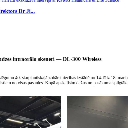
ktors Dr Ji...
udzes intraorālo skeneri — DL-300 Wireless
gumu 40. starptautiskajā zobārstniecības izstādē no 14. līdz 18. marta
ālistiem no visas pasaules. Kopā apskatīsim dažus no pasākuma spilgtā