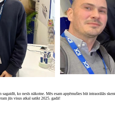
gaidīt, ko nesīs nākotne. Mēs esam apņēmušies būt intraorālās skenēš
ram jūs visus atkal satikt 2025. gadā!