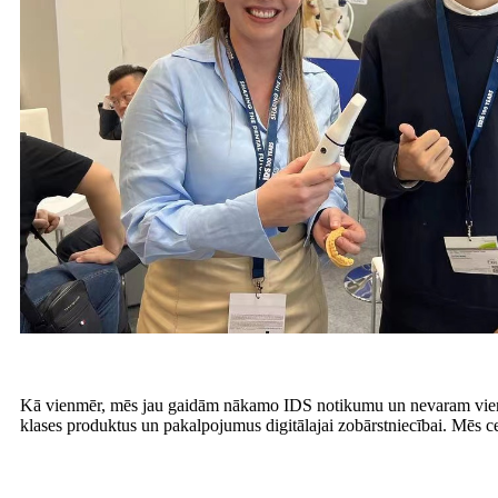
Kā vienmēr, mēs jau gaidām nākamo IDS notikumu un nevaram vien sa
klases produktus un pakalpojumus digitālajai zobārstniecībai. Mēs ce