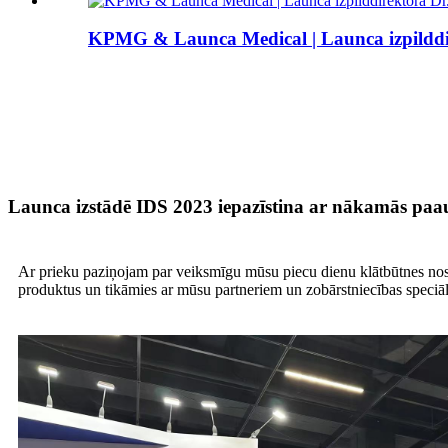
KPMG & Launca Medical | Launca izpilddire
Launca izstādē IDS 2023 iepazīstina ar nākamās paa
Ar prieku paziņojam par veiksmīgu mūsu piecu dienu klātbūtnes noslē
produktus un tikāmies ar mūsu partneriem un zobārstniecības speci