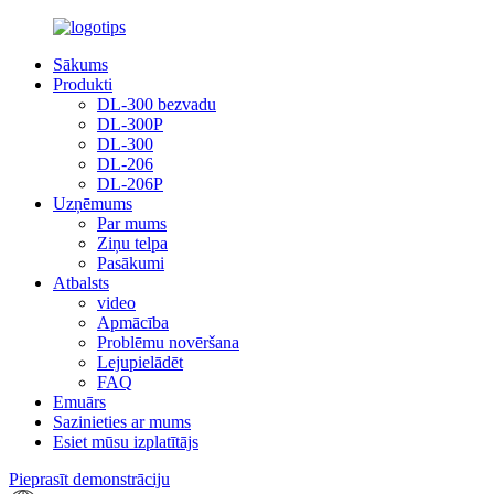
Sākums
Produkti
DL-300 bezvadu
DL-300P
DL-300
DL-206
DL-206P
Uzņēmums
Par mums
Ziņu telpa
Pasākumi
Atbalsts
video
Apmācība
Problēmu novēršana
Lejupielādēt
FAQ
Emuārs
Sazinieties ar mums
Esiet mūsu izplatītājs
Pieprasīt demonstrāciju