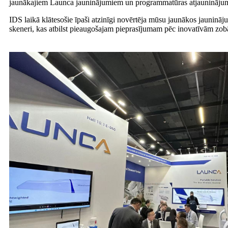
jaunākajiem Launca jauninājumiem un programmatūras atjauninājum
IDS laikā klātesošie īpaši atzinīgi novērtēja mūsu jaunākos jauni
skeneri, kas atbilst pieaugošajam pieprasījumam pēc inovatīvām zobā