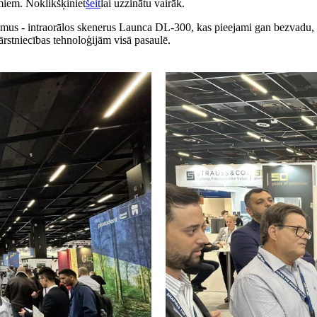
iem. Noklikšķiniet
šeit
lai uzzinātu vairāk.
nājumus - intraorālos skenerus Launca DL-300, kas pieejami gan bezva
rstniecības tehnoloģijām visā pasaulē.