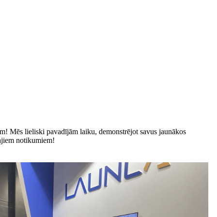
m! Mēs lieliski pavadījām laiku, demonstrējot savus jaunākos
kajiem notikumiem!