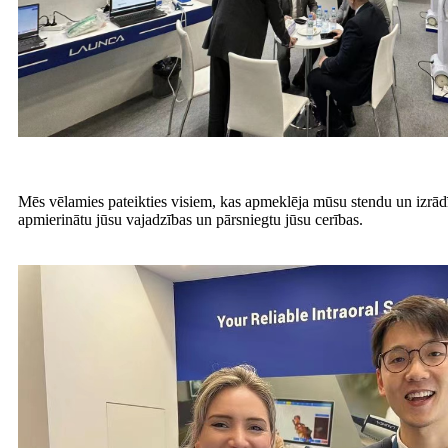
Mēs vēlamies pateikties visiem, kas apmeklēja mūsu stendu un izrādī
apmierinātu jūsu vajadzības un pārsniegtu jūsu cerības.