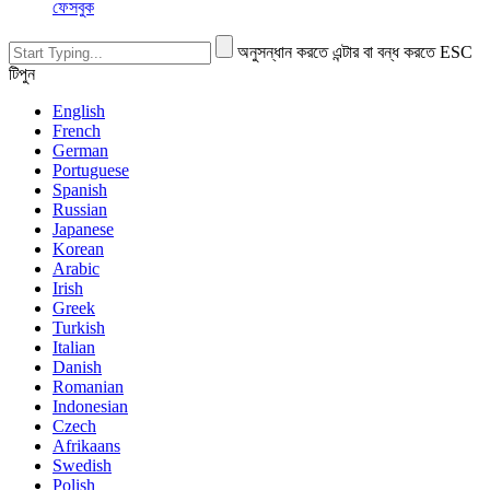
ফেসবুক
অনুসন্ধান করতে এন্টার বা বন্ধ করতে ESC
টিপুন
English
French
German
Portuguese
Spanish
Russian
Japanese
Korean
Arabic
Irish
Greek
Turkish
Italian
Danish
Romanian
Indonesian
Czech
Afrikaans
Swedish
Polish