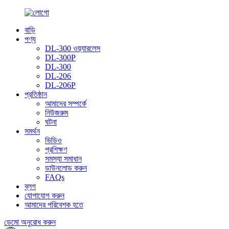
বাড়ি
পণ্য
DL-300 ওয়্যারলেস
DL-300P
DL-300
DL-206
DL-206P
প্রতিষ্ঠান
আমাদের সম্পর্কে
নিউজরুম
ঘটনা
সমর্থন
ভিডিও
প্রশিক্ষণ
সমস্যা সমাধান
ডাউনলোড করুন
FAQs
ব্লগ
যোগাযোগ করুন
আমাদের পরিবেশক হতে
ডেমো অনুরোধ করুন