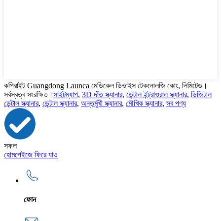
কপিরাইট Guangdong Launca মেডিকেল ডিভাইস টেকনোলজি কোং, লিমিটেড।
সর্বস্বত্ব সংরক্ষিত।
সাইটম্যাপ
,
3D দাঁত স্ক্যানার
,
ডেন্টাল ইন্ট্রাওরাল স্ক্যানার
,
ডিজিটাল
ডেন্টাল স্ক্যানার
,
ডেন্টাল স্ক্যানার
,
অন্তর্মুখী স্ক্যানার
,
মৌখিক স্ক্যানার
,
সব পণ্য
সফল
হোমপেইজে ফিরে যাও
ফোন