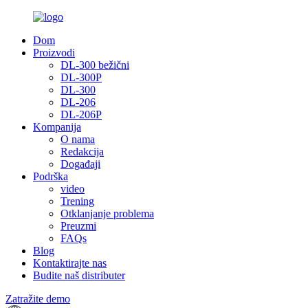
Dom
Proizvodi
DL-300 bežični
DL-300P
DL-300
DL-206
DL-206P
Kompanija
O nama
Redakcija
Događaji
Podrška
video
Trening
Otklanjanje problema
Preuzmi
FAQs
Blog
Kontaktirajte nas
Budite naš distributer
Zatražite demo