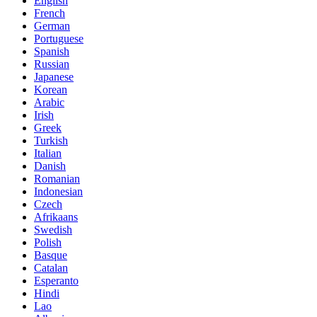
English
French
German
Portuguese
Spanish
Russian
Japanese
Korean
Arabic
Irish
Greek
Turkish
Italian
Danish
Romanian
Indonesian
Czech
Afrikaans
Swedish
Polish
Basque
Catalan
Esperanto
Hindi
Lao