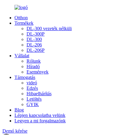
Otthon
Termékek
DL-300 vezeték nélküli
DL-300P
DL-300
DL-206
DL-206P
Vállalat
Rólunk
Híradó
Események
Támogatás
videó
Edzés
Hibaelhárítás
Letöltés
GYIK
Blog
Lépjen kapcsolatba velünk
Legyen a mi forgalmazónk
Demó kérése