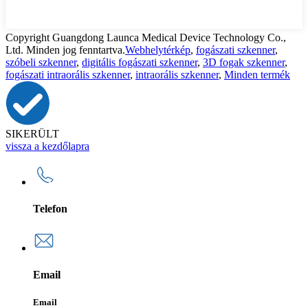
Copyright Guangdong Launca Medical Device Technology Co.,
Ltd. Minden jog fenntartva.
Webhelytérkép
,
fogászati ​​szkenner
,
szóbeli szkenner
,
digitális fogászati ​​szkenner
,
3D fogak szkenner
,
fogászati ​​intraorális szkenner
,
intraorális szkenner
,
Minden termék
SIKERÜLT
vissza a kezdőlapra
Telefon
Email
Email