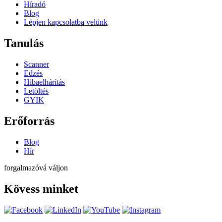
Híradó
Blog
Lépjen kapcsolatba velünk
Tanulás
Scanner
Edzés
Hibaelhárítás
Letöltés
GYIK
Erőforrás
Blog
Hír
forgalmazóvá váljon
Kövess minket