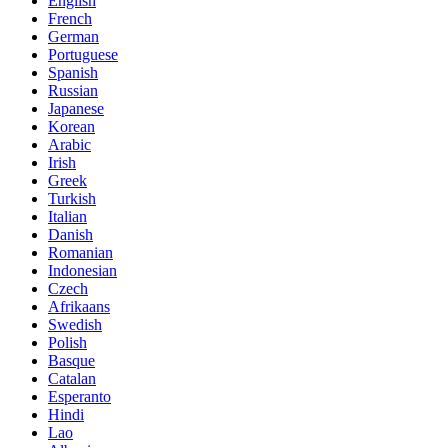
English
French
German
Portuguese
Spanish
Russian
Japanese
Korean
Arabic
Irish
Greek
Turkish
Italian
Danish
Romanian
Indonesian
Czech
Afrikaans
Swedish
Polish
Basque
Catalan
Esperanto
Hindi
Lao