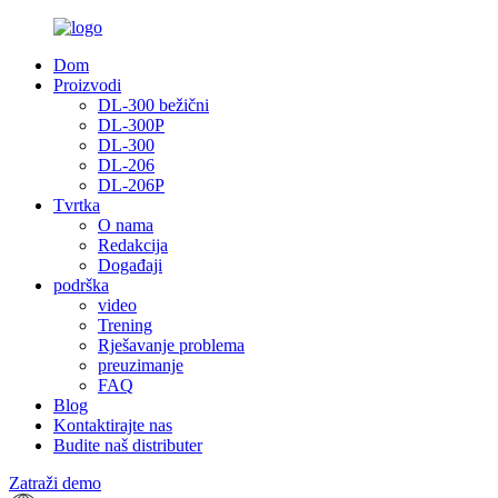
Dom
Proizvodi
DL-300 bežični
DL-300P
DL-300
DL-206
DL-206P
Tvrtka
O nama
Redakcija
Događaji
podrška
video
Trening
Rješavanje problema
preuzimanje
FAQ
Blog
Kontaktirajte nas
Budite naš distributer
Zatraži demo