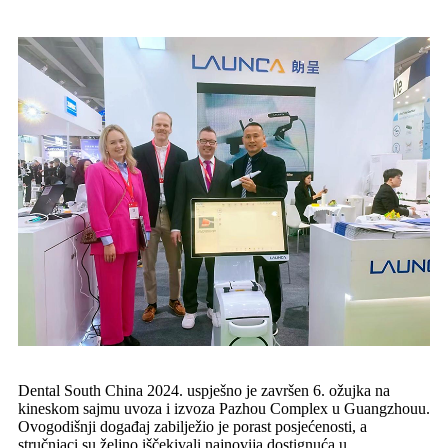
Dental South China 2024. uspješno je završen 6. ožujka na
kineskom sajmu uvoza i izvoza Pazhou Complex u Guangzhouu.
Ovogodišnji događaj zabilježio je porast posjećenosti, a
stručnjaci su željno iščekivali najnovija dostignuća u