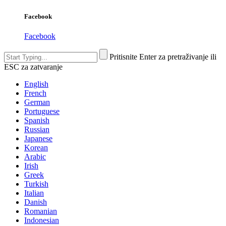
Facebook
Facebook
Pritisnite Enter za pretraživanje ili
ESC za zatvaranje
English
French
German
Portuguese
Spanish
Russian
Japanese
Korean
Arabic
Irish
Greek
Turkish
Italian
Danish
Romanian
Indonesian