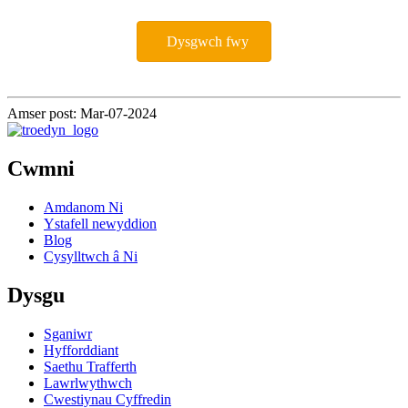
Dysgwch fwy
Amser post: Mar-07-2024
Cwmni
Amdanom Ni
Ystafell newyddion
Blog
Cysylltwch â Ni
Dysgu
Sganiwr
Hyfforddiant
Saethu Trafferth
Lawrlwythwch
Cwestiynau Cyffredin