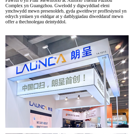
Fawrth 6 yn Ffair Mewnforio ac Allforio Tsieina Pazhou
Complex yn Guangzhou. Gwelodd y digwyddiad eleni
ymchwydd mewn presenoldeb, gyda gweithwyr proffesiynol yn
edrych ymlaen yn eiddgar at y datblygiadau diweddaraf mewn
offer a thechnolegau deintyddol.