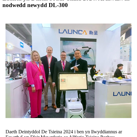
nodwedd newydd DL-300
Daeth Deintyddol De Tsieina 2024 i ben yn llwyddiannus ar