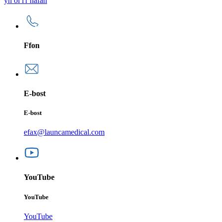
yn ôl i'r hafan
Ffon
E-bost
E-bost
efax@launcamedical.com
YouTube
YouTube
YouTube