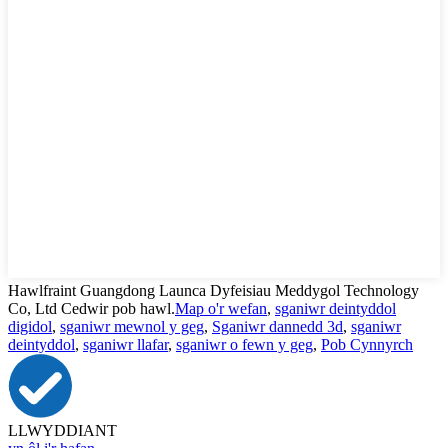
Hawlfraint Guangdong Launca Dyfeisiau Meddygol Technology
Co, Ltd Cedwir pob hawl.
Map o'r wefan
,
sganiwr deintyddol
digidol
,
sganiwr mewnol y geg
,
Sganiwr dannedd 3d
,
sganiwr
deintyddol
,
sganiwr llafar
,
sganiwr o fewn y geg
,
Pob Cynnyrch
LLWYDDIANT