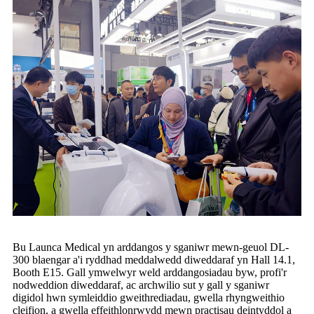
Bu Launca Medical yn arddangos y sganiwr mewn-geuol DL-
300 blaengar a'i ryddhad meddalwedd diweddaraf yn Hall 14.1,
Booth E15. Gall ymwelwyr weld arddangosiadau byw, profi'r
nodweddion diweddaraf, ac archwilio sut y gall y sganiwr
digidol hwn symleiddio gweithrediadau, gwella rhyngweithio
cleifion, a gwella effeithlonrwydd mewn practisau deintyddol a