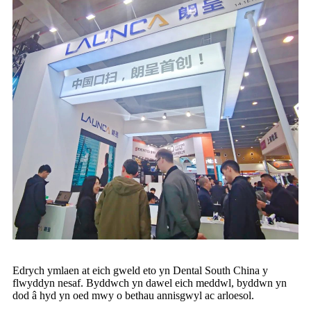
Edrych ymlaen at eich gweld eto yn Dental South China y
flwyddyn nesaf. Byddwch yn dawel eich meddwl, byddwn yn
dod â hyd yn oed mwy o bethau annisgwyl ac arloesol.