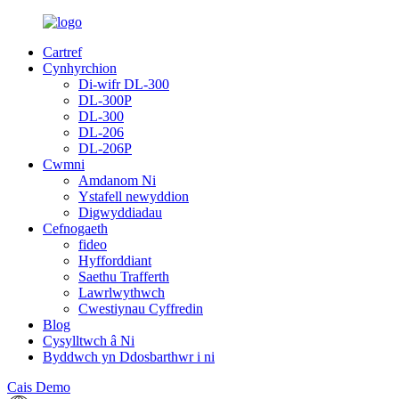
Cartref
Cynhyrchion
Di-wifr DL-300
DL-300P
DL-300
DL-206
DL-206P
Cwmni
Amdanom Ni
Ystafell newyddion
Digwyddiadau
Cefnogaeth
fideo
Hyfforddiant
Saethu Trafferth
Lawrlwythwch
Cwestiynau Cyffredin
Blog
Cysylltwch â Ni
Byddwch yn Ddosbarthwr i ni
Cais Demo