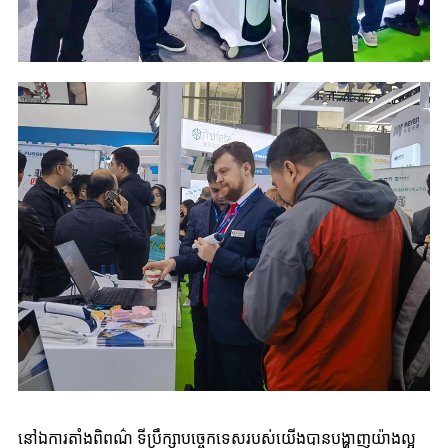
នៅឯការតាំងពិពណ៌ ទីប្រឹក្សាបច្ចេកទេសរបស់យើងបានបង្ហាញយ៉ាងល្អ