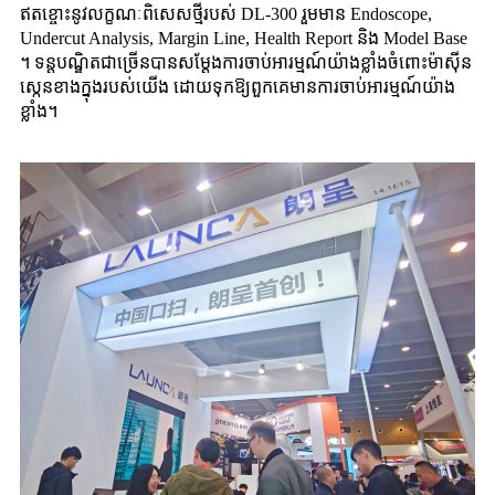
ឥតខ្ចោះនូវលក្ខណៈពិសេសថ្មីរបស់ DL-300 រួមមាន Endoscope,
Undercut Analysis, Margin Line, Health Report និង Model Base
។ ទន្តបណ្ឌិតជាច្រើនបានសម្តែងការចាប់អារម្មណ៍យ៉ាងខ្លាំងចំពោះម៉ាស៊ីន
ស្កេនខាងក្នុងរបស់យើង ដោយទុកឱ្យពួកគេមានការចាប់អារម្មណ៍យ៉ាង
ខ្លាំង។