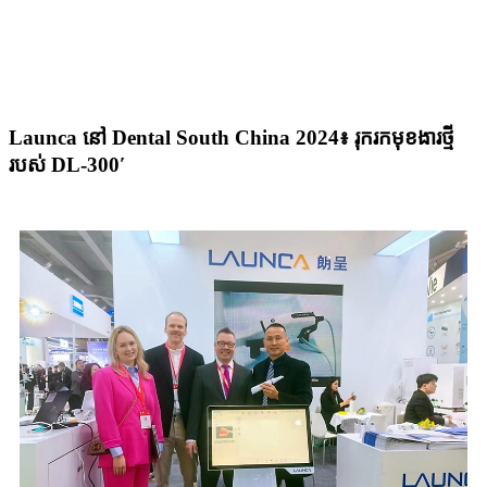
Launca នៅ Dental South China 2024៖ រុករកមុខងារថ្មី
របស់ DL-300′