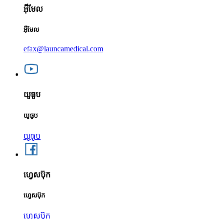
អ៊ីមែល
អ៊ីមែល
efax@launcamedical.com
យូធូប
យូធូប
យូធូប
ហ្វេសប៊ុក
ហ្វេសប៊ុក
ហ្វេសប៊ុក