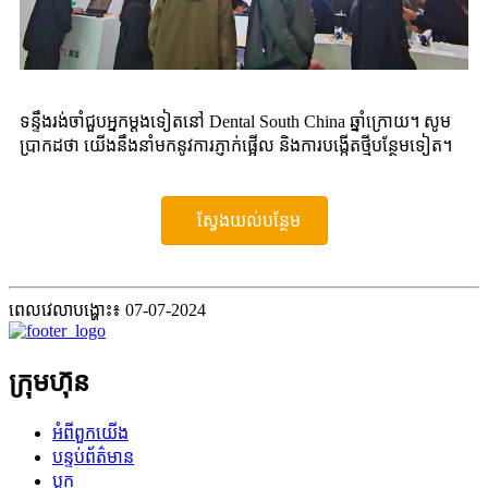
ទន្ទឹងរង់ចាំជួបអ្នកម្តងទៀតនៅ Dental South China ឆ្នាំក្រោយ។ សូម​
ប្រាកដ​ថា យើង​នឹង​នាំ​មក​នូវ​ការ​ភ្ញាក់​ផ្អើល និង​ការ​បង្កើត​ថ្មី​បន្ថែម​ទៀត។
ស្វែងយល់បន្ថែម
ពេលវេលាបង្ហោះ៖ 07-07-2024
ក្រុមហ៊ុន
អំពីពួកយើង
បន្ទប់ព័ត៌មាន
ប្លុក