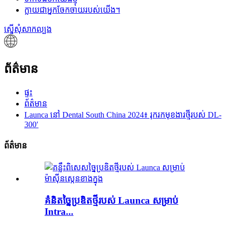
ក្លាយជាអ្នកចែកចាយរបស់យើង។
ស្នើសុំសាកល្បង
ព័ត៌មាន
ផ្ទះ
ព័ត៌មាន
Launca នៅ Dental South China 2024៖ រុករកមុខងារថ្មីរបស់ DL-
300′
ព័ត៌មាន
គំនិតច្នៃប្រឌិតថ្មីរបស់ Launca សម្រាប់
Intra...