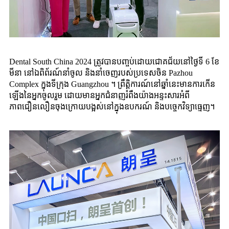
Dental South China 2024 ត្រូវបានបញ្ចប់ដោយជោគជ័យនៅថ្ងៃទី 6 ខែ
មីនា នៅឯពិព័រណ៍នាំចូល និងនាំចេញរបស់ប្រទេសចិន Pazhou
Complex ក្នុងទីក្រុង Guangzhou ។ ព្រឹត្តិការណ៍នៅឆ្នាំនេះមានការកើន
ឡើងនៃអ្នកចូលរួម ដោយមានអ្នកជំនាញរំពឹងយ៉ាងអន្ទះសារអំពី
ភាពជឿនលឿនចុងក្រោយបង្អស់នៅក្នុងឧបករណ៍ និងបច្ចេកវិទ្យាធ្មេញ។