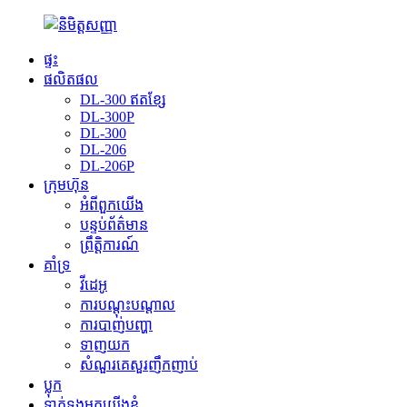
ផ្ទះ
ផលិតផល
DL-300 ឥតខ្សែ
DL-300P
DL-300
DL-206
DL-206P
ក្រុមហ៊ុន
អំពីពួកយើង
បន្ទប់ព័ត៌មាន
ព្រឹត្តិការណ៍
គាំទ្រ
វីដេអូ
ការបណ្តុះបណ្តាល
ការបាញ់បញ្ហា
ទាញយក
សំណួរគេសួរញឹកញាប់
ប្លុក
ទាក់ទងមកយើងខ្ញុំ