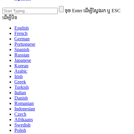
ចុច Enter ដើម្បីស្វែងរក ឬ ESC
ដើម្បីបិទ
English
French
German
Portuguese
Spanish
Russian
Japanese
Korean
Arabic
Irish
Greek
Turkish
Italian
Danish
Romanian
Indonesian
Czech
Afrikaans
Swedish
Polish