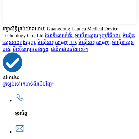
រក្សាសិទ្ធិគ្រប់យ៉ាងដោយ Guangdong Launca Medical Device
Technology Co., Ltd.
ផែនទីគេហទំព័រ
,
ម៉ាស៊ីនស្កេនធ្មេញឌីជីថល
,
ម៉ាស៊ីន
ស្កេនខាងក្នុងធ្មេញ
,
ម៉ាស៊ីនស្កេនធ្មេញ 3D
,
ម៉ាស៊ីនស្កេនធ្មេញ
,
ម៉ាស៊ីនស្កេន
មាត់
,
ម៉ាស៊ីនស្កេនខាងក្នុង
,
ផលិតផលទាំងអស់។
ជោគជ័យ
ត្រឡប់ទៅគេហទំព័រដើមវិញ។
ទូរស័ព្ទ