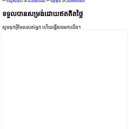
ទទួលបានសម្រង់ដោយឥតគិតថ្លៃ
សូមទុកអ៊ីមែលរបស់អ្នក ហើយផ្ញើសារមកយើង។