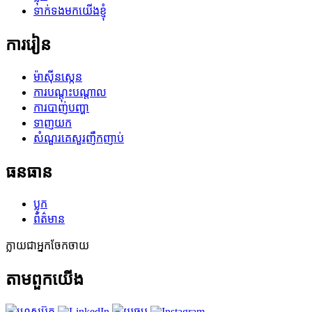
ទាក់ទងមកយើងខ្ញុំ
ការរៀន
ម៉ាស៊ីនស្កេន
ការបណ្តុះបណ្តាល
ការបាញ់បញ្ហា
ទាញយក
សំណួរគេសួរញឹកញាប់
ធនធាន
ប្លុក
ព័ត៌មាន
ក្លាយជាអ្នកចែកចាយ
តាមពួកយើង