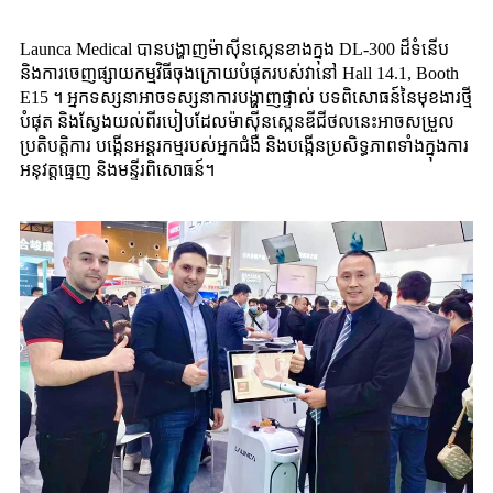
Launca Medical បានបង្ហាញម៉ាស៊ីនស្កេនខាងក្នុង DL-300 ដ៏ទំនើប
និងការចេញផ្សាយកម្មវិធីចុងក្រោយបំផុតរបស់វានៅ Hall 14.1, Booth
E15 ។ អ្នកទស្សនាអាចទស្សនាការបង្ហាញផ្ទាល់ បទពិសោធន៍នៃមុខងារថ្មី
បំផុត និងស្វែងយល់ពីរបៀបដែលម៉ាស៊ីនស្កេនឌីជីថលនេះអាចសម្រួល
ប្រតិបត្តិការ បង្កើនអន្តរកម្មរបស់អ្នកជំងឺ និងបង្កើនប្រសិទ្ធភាពទាំងក្នុងការ
អនុវត្តធ្មេញ និងមន្ទីរពិសោធន៍។