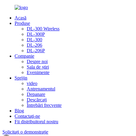
Acasă
Produse
DL-300 Wireless
DL-300P
DL-300
DL-206
DL-206P
Companie
Despre noi
Sala de știri
Evenimente
Sprijin
video
Antrenamentul
Depanare
Descărcați
Întrebări frecvente
Blog
Contactaţi-ne
Fii distribuitorul nostru
Solicitați o demonstrație