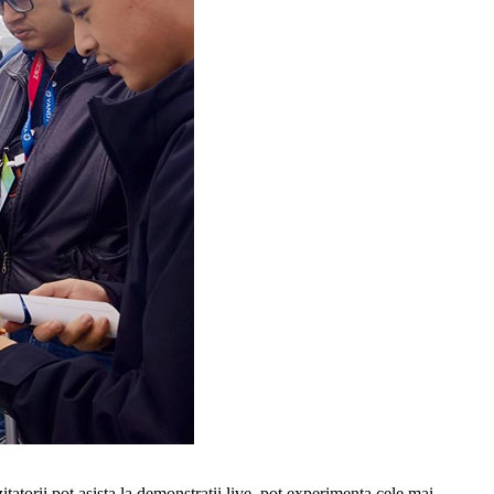
atorii pot asista la demonstrații live, pot experimenta cele mai