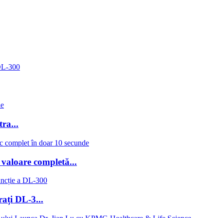
 DL-300
ra...
valoare completă...
ați DL-3...