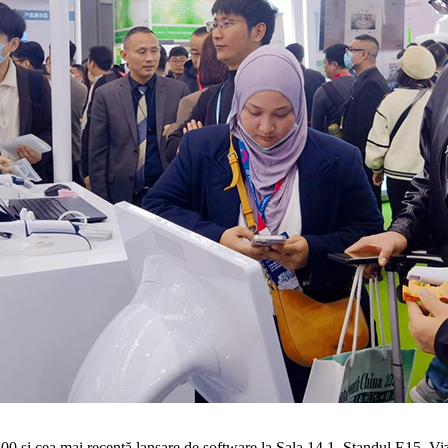
 și cea mai recentă lansare de software la Sala 14.1, Standul E15. Vizit