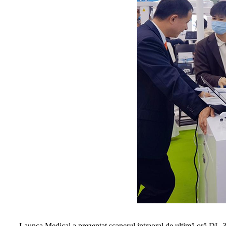
Launca Medical a prezentat scanerul intraoral de ultimă oră DL-300