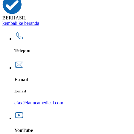
BERHASIL
kembali ke beranda
Telepon
E-mail
E-mail
efax@launcamedical.com
YouTube