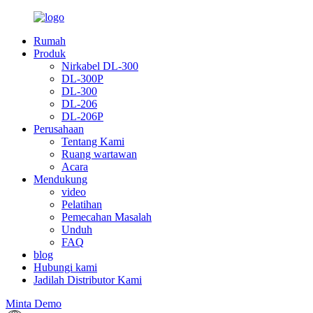
Rumah
Produk
Nirkabel DL-300
DL-300P
DL-300
DL-206
DL-206P
Perusahaan
Tentang Kami
Ruang wartawan
Acara
Mendukung
video
Pelatihan
Pemecahan Masalah
Unduh
FAQ
blog
Hubungi kami
Jadilah Distributor Kami
Minta Demo