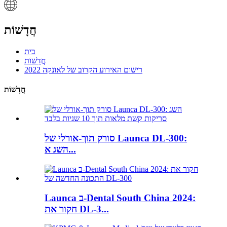
חֲדָשׁוֹת
בית
חֲדָשׁוֹת
רישום האירוע הקרוב של לאונקה 2022
חֲדָשׁוֹת
סורק תוך-אורלי של Launca DL-300:
השג א...
Launca ב-Dental South China 2024:
חקור את DL-3...