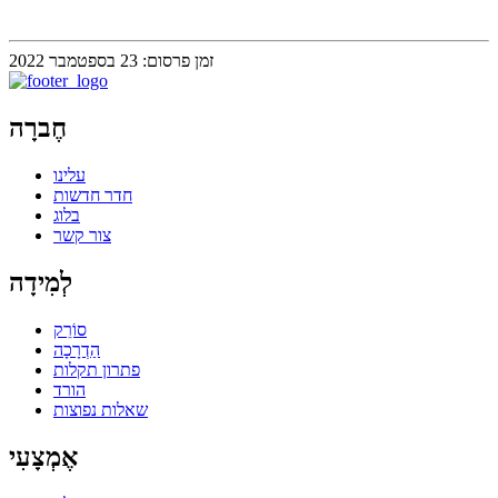
זמן פרסום: 23 בספטמבר 2022
חֶברָה
עלינו
חדר חדשות
בלוג
צור קשר
לְמִידָה
סוֹרֵק
הַדְרָכָה
פתרון תקלות
הורד
שאלות נפוצות
אֶמְצָעִי