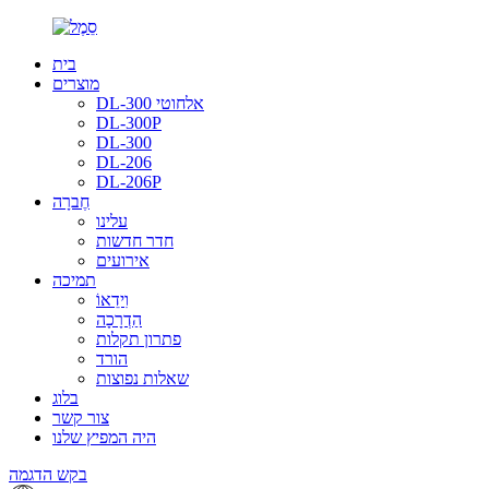
בית
מוצרים
DL-300 אלחוטי
DL-300P
DL-300
DL-206
DL-206P
חֶברָה
עלינו
חדר חדשות
אירועים
תמיכה
וִידֵאוֹ
הַדְרָכָה
פתרון תקלות
הורד
שאלות נפוצות
בלוג
צור קשר
היה המפיץ שלנו
בקש הדגמה