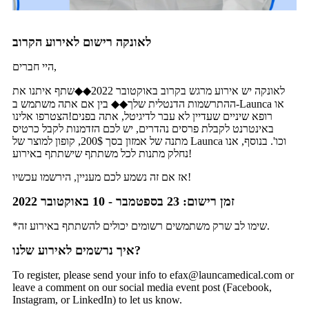
לאונקה רישום לאירוע הקרוב
היי חברים,
לאונקה יש אירוע מרגש בקרוב באוקטובר 2022◆◆שתף איתנו את
ההתרשמות הדנטלית שלך◆◆ בין אם אתה משתמש ב-Launca או
רופא שיניים שעדיין לא עבר לדיגיטל, אתה בפנים!הצטרפו אלינו
באינטרנט לקבלת פרסים נהדרים, יש לכם הזדמנות לקבל כרטיס
מתנה של אמזון בסך 200$, קופון למוצר של Launca וכו'. בנוסף, אנו
נחלק מתנות לכל משתתף שישתתף באירוע!
אז אם זה נשמע לכם מעניין, הירשמו עכשיו!
זמן רישום: 23 בספטמבר - 10 באוקטובר 2022
*שימו לב שרק משתמשים רשומים יכולים להשתתף באירוע זה.
איך נרשמים לאירוע שלנו?
To register, please send your info to efax@launcamedical.com or
leave a comment on our social media event post (Facebook,
Instagram, or LinkedIn) to let us know.