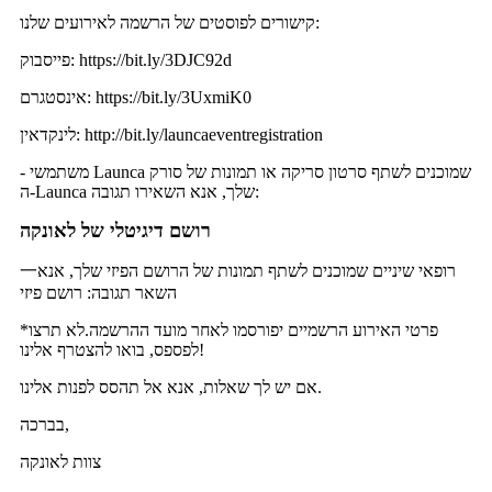
קישורים לפוסטים של הרשמה לאירועים שלנו:
פייסבוק: https://bit.ly/3DJC92d
אינסטגרם: https://bit.ly/3UxmiK0
לינקדאין: http://bit.ly/launcaeventregistration
- משתמשי Launca שמוכנים לשתף סרטון סריקה או תמונות של סורק
ה-Launca שלך, אנא השאירו תגובה:
רושם דיגיטלי של לאונקה
一רופאי שיניים שמוכנים לשתף תמונות של הרושם הפיזי שלך, אנא
השאר תגובה: רושם פיזי
*פרטי האירוע הרשמיים יפורסמו לאחר מועד ההרשמה.לא תרצו
לפספס, בואו להצטרף אלינו!
אם יש לך שאלות, אנא אל תהסס לפנות אלינו.
בברכה,
צוות לאונקה