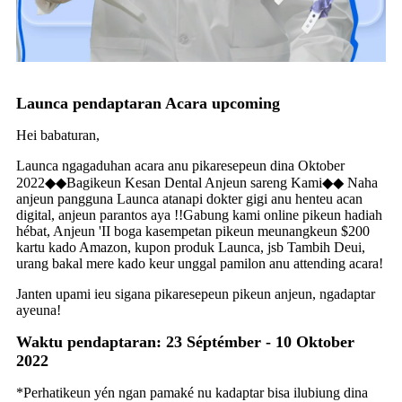
Launca pendaptaran Acara upcoming
Hei babaturan,
Launca ngagaduhan acara anu pikaresepeun dina Oktober
2022◆◆Bagikeun Kesan Dental Anjeun sareng Kami◆◆ Naha
anjeun pangguna Launca atanapi dokter gigi anu henteu acan
digital, anjeun parantos aya !!Gabung kami online pikeun hadiah
hébat, Anjeun 'II boga kasempetan pikeun meunangkeun $200
kartu kado Amazon, kupon produk Launca, jsb Tambih Deui,
urang bakal mere kado keur unggal pamilon anu attending acara!
Janten upami ieu sigana pikaresepeun pikeun anjeun, ngadaptar
ayeuna!
Waktu pendaptaran: 23 Séptémber - 10 Oktober
2022
*Perhatikeun yén ngan pamaké nu kadaptar bisa ilubiung dina