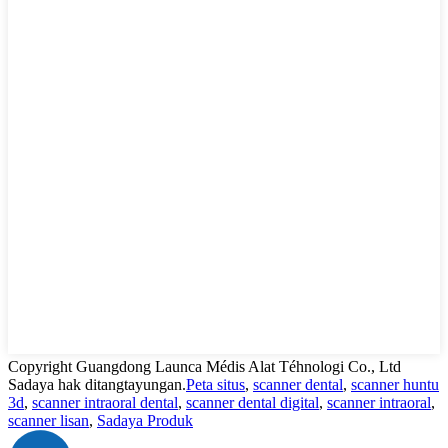
Copyright Guangdong Launca Médis Alat Téhnologi Co., Ltd
Sadaya hak ditangtayungan.
Peta situs
,
scanner dental
,
scanner huntu
3d
,
scanner intraoral dental
,
scanner dental digital
,
scanner intraoral
,
scanner lisan
,
Sadaya Produk