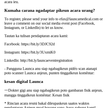
acara ieu.
Kumaha carana ngadaptar pikeun acara urang?
To register, please send your info to efax@launcamedical.com or
leave a comment on our social media event post (Facebook,
Instagram, or LinkedIn) to let us know.
Tautan ka tulisan pendaptaran acara kami:
Facebook: https://bit.ly/3DJC92d
Instagram: https://bit.ly/3UxmiK0
LinkedIn: http://bit.ly/launcaeventregistration
- Pangguna Launca anu siap ngabagikeun pidéo scan atanapi
poto scanner Launca anjeun, punten tinggalkeun koméntar:
kesan digital Launca
一Dokter gigi anu siap ngabagikeun poto gambaran fisik anjeun,
mangga tinggalkeun koméntar: Kesan fisik
* Rincian acara resmi bakal dileupaskeun saatos waktos
pendaptaran.Anjeun moal hoyong sono, hayu gabung kami!