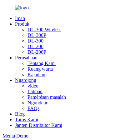
Imah
Produk
DL-300 Wireless
DL-300P
DL-300
DL-206
DL-206P
Perusahaan
Tentang Kami
Ruang warta
Kajadian
Ngarojong
video
Latihan
Pamérésan masalah
Ngundeur
FAQs
Blog
Taros Kami
Janten Distributor Kami
Ménta Demo