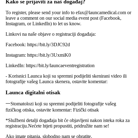
Kako se prijaviti za naš događaj?
To register, please send your info to efax@launcamedical.com or
leave a comment on our social media event post (Facebook,
Instagram, or LinkedIn) to let us know.
Linkovi na naše objave o registraciji događaja:
Facebook: https://bit.ly/3DJC92d
Instagram: https://bit.ly/3UxmiK0
LinkedIn: https://bit.ly/launcaeventregistration
- Korisnici Launca koji su spremni podijeliti skenirani video ili
fotografije vašeg Launca skenera, ostavite komentar:
Launca digitalni otisak
一Stomatolozi koji su spremni podijeliti fotografije vašeg
fizičkog otiska, ostavite komentar: Fizički otisak
*Službeni detalji događaja bit će objavljeni nakon isteka roka za
registraciju.Nećete htjeti propustiti, pridružite nam se!
Ako imate pitanja, slobodno nam se obratite.