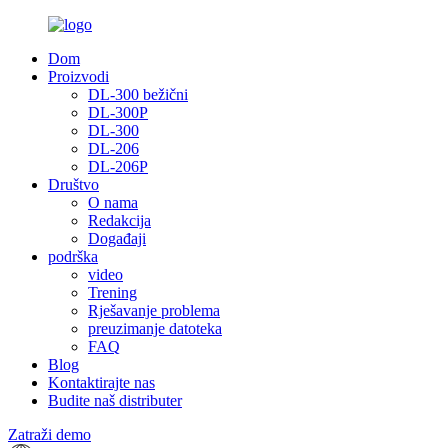
Dom
Proizvodi
DL-300 bežični
DL-300P
DL-300
DL-206
DL-206P
Društvo
O nama
Redakcija
Događaji
podrška
video
Trening
Rješavanje problema
preuzimanje datoteka
FAQ
Blog
Kontaktirajte nas
Budite naš distributer
Zatraži demo