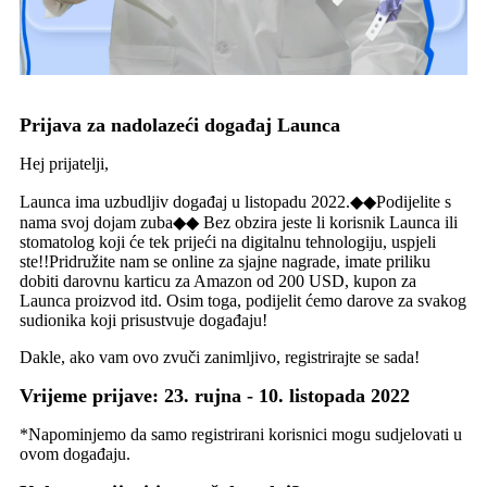
Prijava za nadolazeći događaj Launca
Hej prijatelji,
Launca ima uzbudljiv događaj u listopadu 2022.◆◆Podijelite s
nama svoj dojam zuba◆◆ Bez obzira jeste li korisnik Launca ili
stomatolog koji će tek prijeći na digitalnu tehnologiju, uspjeli
ste!!Pridružite nam se online za sjajne nagrade, imate priliku
dobiti darovnu karticu za Amazon od 200 USD, kupon za
Launca proizvod itd. Osim toga, podijelit ćemo darove za svakog
sudionika koji prisustvuje događaju!
Dakle, ako vam ovo zvuči zanimljivo, registrirajte se sada!
Vrijeme prijave: 23. rujna - 10. listopada 2022
*Napominjemo da samo registrirani korisnici mogu sudjelovati u
ovom događaju.