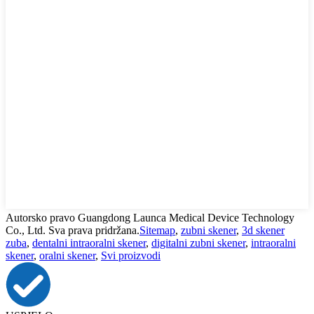
Autorsko pravo Guangdong Launca Medical Device Technology
Co., Ltd. Sva prava pridržana.
Sitemap
,
zubni skener
,
3d skener
zuba
,
dentalni intraoralni skener
,
digitalni zubni skener
,
intraoralni
skener
,
oralni skener
,
Svi proizvodi