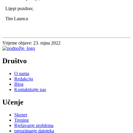
Lijepi pozdrav,
Tim Launca
Vrijeme objave: 23. rujna 2022
Društvo
O nama
Redakcija
Blog
Kontaktirajte nas
Učenje
Skener
Trening
Rješavanje problema
preuzimanje datoteka