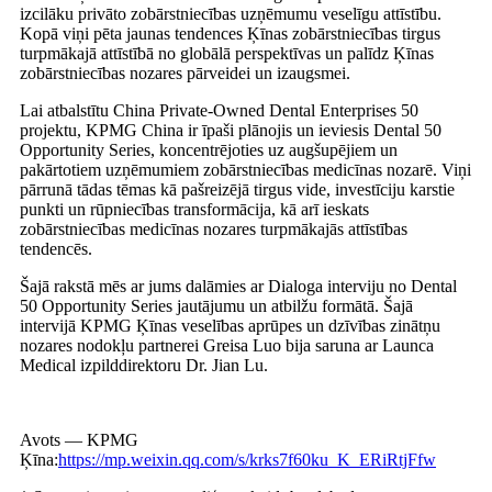
izcilāku privāto zobārstniecības uzņēmumu veselīgu attīstību.
Kopā viņi pēta jaunas tendences Ķīnas zobārstniecības tirgus
turpmākajā attīstībā no globālā perspektīvas un palīdz Ķīnas
zobārstniecības nozares pārveidei un izaugsmei.
Lai atbalstītu China Private-Owned Dental Enterprises 50
projektu, KPMG China ir īpaši plānojis un ieviesis Dental 50
Opportunity Series, koncentrējoties uz augšupējiem un
pakārtotiem uzņēmumiem zobārstniecības medicīnas nozarē. Viņi
pārrunā tādas tēmas kā pašreizējā tirgus vide, investīciju karstie
punkti un rūpniecības transformācija, kā arī ieskats
zobārstniecības medicīnas nozares turpmākajās attīstības
tendencēs.
Šajā rakstā mēs ar jums dalāmies ar Dialoga interviju no Dental
50 Opportunity Series jautājumu un atbilžu formātā. Šajā
intervijā KPMG Ķīnas veselības aprūpes un dzīvības zinātņu
nozares nodokļu partnerei Greisa Luo bija saruna ar Launca
Medical izpilddirektoru Dr. Jian Lu.
Avots — KPMG
Ķīna:
https://mp.weixin.qq.com/s/krks7f60ku_K_ERiRtjFfw