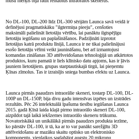
mūsu mērķis bija radīt rentablus intraorālos skenerus.
No DL-100, DL-200 līdz DL-300 sērijām Launca savā veidā ir
definējusi pragmatiskāku "ilgtermiņa pieeju", cenšoties
maksimāli palielināt lietotāju vērtību, lai panāktu ilgtspējīgu
lietotāju iegūšanu un paplašināšanos. Padziļināti izprotot
lietotājus katrā produktu līnijā, Launca ir ne tikai palielinājusi
esošo lietotāju vēlmi veikt jaunināšanu, bet arī izmantojusi
komandas zināšanas 3D attēlveidošanas tehnoloģijā un atkārtotos
produktos, kuru pamatā ir liels klīnisko datu apjoms, kas ir ļāvis
jauniem lietotājiem. grupas starptautiskajā tirgū, lai pieņemtu
Ķīnas zīmolus. Tas ir izraisījis sniega bumbas efektu uz Launca.
Launca pirmās paaudzes intraorālie skeneri, tostarp DL-100, DL-
100P un DL-150P, bija divu gadu intensīvas izpētes un izstrādes
rezultāts. Pēc 26 intelektuālā īpašuma tiesību iegūšanas Launca
2015. gadā Ķīnā laida klajā pirmo intraorālo skeneri DL-100,
aizpildot tajā laikā iekšzemes intraorālo skeneru trūkumu.
Novatoriskākā un unikālākā pirmās paaudzes produkta iezīme,
ko pārstāv DL-100, ir tā, ka ar to var panākt sarežģītu 3D
attēlveidošanu ar mazāku skaitu optisko un elektronisko
komponentu, vienlaikus saglabājot augstu 20 mikronu