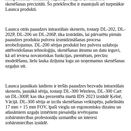
skenēšanas precizitāti. Šo priekšrocību ir mantojuši arī turpmākie
Launca produkti.
Launca otrās paaudzes intraorālais skeneris, tostarp DL-202, DL-
202P, DL-206 un DL-206P, tika izstrādāts, lai pārvarētu pirmās
paaudzes produkta pulvera izsmidzināšanas procesa
ierobežojumus. DL-200 sērijas produkti bez pulvera uzlaboja
attēlveidošanas tehnoloģiju, skenēšanas ātrumu un datu ieguvi,
kā arī ieviesa novatoriskas funkcijas, piemēram, precīzu
modelēšanu, lielu lauka dziļuma logu un noņemamus skenēšanas
uzgaļus utt.
Launca jaunākais laidiens ir trešās paaudzes bezvadu intraorālais
skeneris, jaunākā sērija, tostarp DL-300 Wireless, DL-300 Cart
un DL-300P, kas tika prezentēta martā IDS 2023 izstādē Ķelnē,
Vācijā. DL-300 sērija ar izcilu skenēšanas veiktspēju, palielinātu
17 mm × 15 mm FOV, īpaši vieglu un ergonomisku dizainu un
atlasāmiem uzgaļu izmēriem piesaistīja ievērojamu
zobārstniecības profesionāļu uzmanību un interesi
zobārstniecības izstādē.