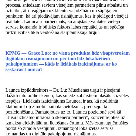
procesā, sniedzam saviem vietējiem partneriem pilnu atbalstu un
uzticību, ātri reaģējam uz klientu vajadzībām un sāpīgajiem
punktiem, kā arī piedāvājam risinājumus, kas ir pielāgoti vietējai
realitātei. Launca ir pārliecināts, ka augstas kvalitātes vietējā
servisa komanda ir būtisks faktors labas reputācijas un spēcīga
tirdzniecības tīkla veidošanā starptautiskajā tirgū.
KPMG — Grace Luo: no viena produkta līdz visaptverošam
digitālam risinājumam un pēc tam līdz lokalizētiem
pakalpojumiem — kāds ir lielākais izaicinājums, ar ko
saskaras Launca?
Launca izpilddirektors – Dr. Lu: Mūsdienās tirgū ir pieejami
dažādi intraorālie skeneri, kas sniedz zobārstiem plašākas izvēles
iespējas. Lielākais izaicinājums Launcai ir tas, kā nodibināt
klātbūtni Top zīmolu "zīmola cietoksnī", precizējot tā
pozicionēšanu. Pamatojoties uz to, Launca pozicionē sevi kā
"Jūsu uzticamo intraorālo skeneru partneri", koncentrējoties uz
izmaksu efektivitāti un lietošanas ērtumu. Mēs esam apņēmušies
nodot šo zīmola vēstījumu, izmantojot lokalizētas servisa
komandas un digitālo pakalpojumu risinājumus.