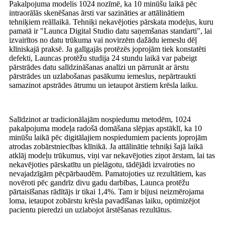
Pakalpojuma modelis 1024 nozīmē, ka 10 minūšu laikā pēc
intraorālās skenēšanas ārsti var sazināties ar attālinātiem
tehniķiem reāllaikā. Tehniķi nekavējoties pārskata modeļus, kuru
pamatā ir "Launca Digital Studio datu saņemšanas standarti", lai
izvairītos no datu trūkuma vai novirzēm dažādu iemeslu dēļ
klīniskajā praksē. Ja galīgajās protēzēs joprojām tiek konstatēti
defekti, Launcas protēžu studija 24 stundu laikā var pabeigt
pārstrādes datu salīdzināšanas analīzi un pārrunāt ar ārstu
pārstrādes un uzlabošanas pasākumu iemeslus, nepārtraukti
samazinot apstrādes ātrumu un ietaupot ārstiem krēsla laiku.
Salīdzinot ar tradicionālajām nospiedumu metodēm, 1024
pakalpojuma modeļa radošā domāšana slēpjas apstāklī, ka 10
minūšu laikā pēc digitālajiem nospiedumiem pacients joprojām
atrodas zobārstniecības klīnikā. Ja attālinātie tehniķi šajā laikā
atklāj modeļu trūkumus, viņi var nekavējoties ziņot ārstam, lai tas
nekavējoties pārskatītu un pielāgotu, tādējādi izvairoties no
nevajadzīgām pēcpārbaudēm. Pamatojoties uz rezultātiem, kas
novēroti pēc gandrīz divu gadu darbības, Launca protēžu
pārtaisīšanas rādītājs ir tikai 1,4%. Tam ir bijusi neizmērojama
loma, ietaupot zobārstu krēsla pavadīšanas laiku, optimizējot
pacientu pieredzi un uzlabojot ārstēšanas rezultātus.