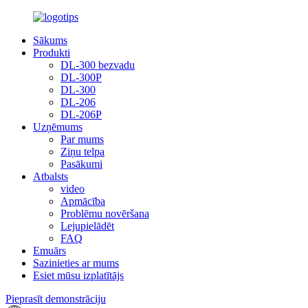
Sākums
Produkti
DL-300 bezvadu
DL-300P
DL-300
DL-206
DL-206P
Uzņēmums
Par mums
Ziņu telpa
Pasākumi
Atbalsts
video
Apmācība
Problēmu novēršana
Lejupielādēt
FAQ
Emuārs
Sazinieties ar mums
Esiet mūsu izplatītājs
Pieprasīt demonstrāciju