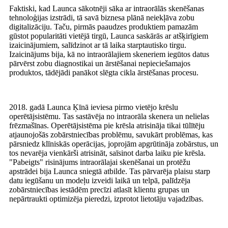
Faktiski, kad Launca sākotnēji sāka ar intraorālās skenēšanas
tehnoloģijas izstrādi, tā savā biznesa plānā neiekļāva zobu
digitalizāciju. Taču, pirmās paaudzes produktiem pamazām
gūstot popularitāti vietējā tirgū, Launca saskārās ar atšķirīgiem
izaicinājumiem, salīdzinot ar tā laika starptautisko tirgu.
Izaicinājums bija, kā no intraorālajiem skeneriem iegūtos datus
pārvērst zobu diagnostikai un ārstēšanai nepieciešamajos
produktos, tādējādi panākot slēgta cikla ārstēšanas procesu.
2018. gadā Launca Ķīnā ieviesa pirmo vietējo krēslu
operētājsistēmu. Tas sastāvēja no intraorāla skenera un nelielas
frēzmašīnas. Operētājsistēma pie krēsla atrisināja tikai tūlītēju
atjaunojošās zobārstniecības problēmu, savukārt problēmas, kas
pārsniedz klīniskās operācijas, joprojām apgrūtināja zobārstus, un
tos nevarēja vienkārši atrisināt, saīsinot darba laiku pie krēsla.
"Pabeigts" risinājums intraorālajai skenēšanai un protēžu
apstrādei bija Launca sniegtā atbilde. Tas pārvarēja plaisu starp
datu iegūšanu un modeļu izveidi laikā un telpā, palīdzēja
zobārstniecības iestādēm precīzi atlasīt klientu grupas un
nepārtraukti optimizēja pieredzi, izprotot lietotāju vajadzības.