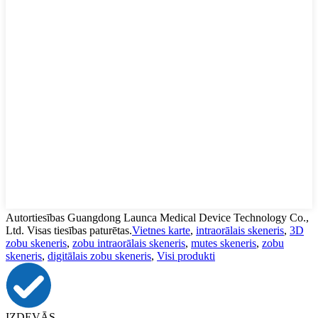
Autortiesības Guangdong Launca Medical Device Technology Co.,
Ltd. Visas tiesības paturētas.
Vietnes karte
,
intraorālais skeneris
,
3D
zobu skeneris
,
zobu intraorālais skeneris
,
mutes skeneris
,
zobu
skeneris
,
digitālais zobu skeneris
,
Visi produkti
IZDEVĀS