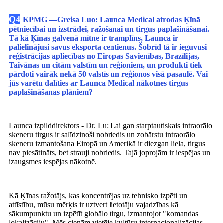
Q4
KPMG —
Greisa Luo
: Launca Medical atrodas Ķīnā
pētniecībai un izstrādei, ražošanai un tirgus paplašināšanai.
Tā kā Ķīnas galvenā mītne ir tramplīns, Launca ir
palielinājusi savus eksporta centienus. Šobrīd tā ir ieguvusi
reģistrācijas apliecības no Eiropas Savienības, Brazīlijas,
Taivānas un citām valstīm un reģioniem, un produkti tiek
pārdoti vairāk nekā 50 valstīs un reģionos visā pasaulē. Vai
jūs varētu dalīties ar Launca Medical nākotnes tirgus
paplašināšanas plāniem?
Launca izpilddirektors - Dr. Lu: Lai gan starptautiskais intraorālo
skeneru tirgus ir salīdzinoši nobriedis un zobārstu intraorālo
skeneru izmantošana Eiropā un Amerikā ir diezgan liela, tirgus
nav piesātināts, bet strauji nobriedis. Tajā joprojām ir iespējas un
izaugsmes iespējas nākotnē.
Kā Ķīnas ražotājs, kas koncentrējas uz tehnisko izpēti un
attīstību, mūsu mērķis ir uztvert lietotāju vajadzības kā
sākumpunktu un izpētīt globālo tirgu, izmantojot "komandas
lokalizāciju". Mēs cienām vietējo kultūru internacionalizācijas