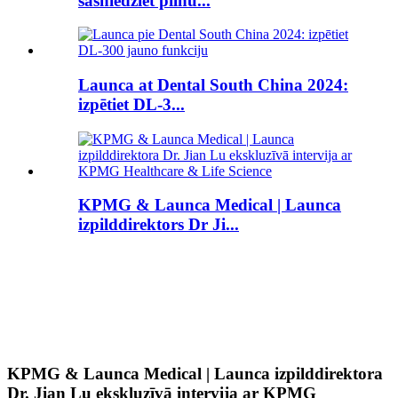
sasniedziet pilnu...
Launca at Dental South China 2024:
izpētiet DL-3...
KPMG & Launca Medical | Launca
izpilddirektors Dr Ji...
KPMG & Launca Medical | Launca izpilddirektora
Dr. Jian Lu ekskluzīvā intervija ar KPMG