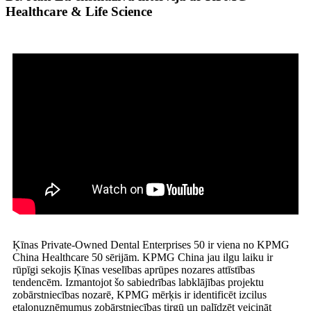
Healthcare & Life Science
Ķīnas Private-Owned Dental Enterprises 50 ir viena no KPMG
China Healthcare 50 sērijām. KPMG China jau ilgu laiku ir
rūpīgi sekojis Ķīnas veselības aprūpes nozares attīstības
tendencēm. Izmantojot šo sabiedrības labklājības projektu
zobārstniecības nozarē, KPMG mērķis ir identificēt izcilus
etalonuzņēmumus zobārstniecības tirgū un palīdzēt veicināt