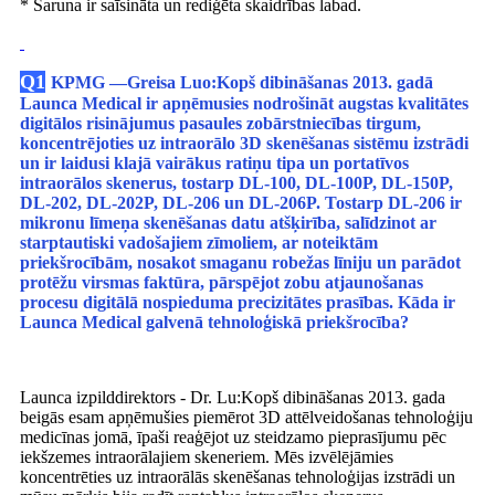
* Saruna ir saīsināta un rediģēta skaidrības labad.
Q1
KPMG —
Greisa Luo
:
Kopš dibināšanas 2013. gadā
Launca Medical ir apņēmusies nodrošināt augstas kvalitātes
digitālos risinājumus pasaules zobārstniecības tirgum,
koncentrējoties uz intraorālo 3D skenēšanas sistēmu izstrādi
un ir laidusi klajā vairākus ratiņu tipa un portatīvos
intraorālos skenerus, tostarp DL-100, DL-100P, DL-150P,
DL-202, DL-202P, DL-206 un DL-206P. Tostarp DL-206 ir
mikronu līmeņa skenēšanas datu atšķirība, salīdzinot ar
starptautiski vadošajiem zīmoliem, ar noteiktām
priekšrocībām, nosakot smaganu robežas līniju un parādot
protēžu virsmas faktūra, pārspējot zobu atjaunošanas
procesu digitālā nospieduma precizitātes prasības. Kāda ir
Launca Medical galvenā tehnoloģiskā priekšrocība?
Launca izpilddirektors - Dr. Lu:
Kopš dibināšanas 2013. gada
beigās esam apņēmušies piemērot 3D attēlveidošanas tehnoloģiju
medicīnas jomā, īpaši reaģējot uz steidzamo pieprasījumu pēc
iekšzemes intraorālajiem skeneriem. Mēs izvēlējāmies
koncentrēties uz intraorālās skenēšanas tehnoloģijas izstrādi un