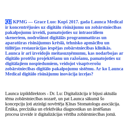
Q2
KPMG — Grace Luo: Kopš 2017. gada Launca Medical
ir koncentrējusies uz digitālu risinājumu un zobārstniecības
pakalpojumu izveidi, pamatojoties uz intraorāliem
skeneriem, nodrošinot digitālās programmatūras un
aparatūras risinājumus krēslā, tehnisko apmācību un
tūlītējas restaurācijas iespējas zobārstniecības klīnikās.
Launca ir arī izveidojis meitasuzņēmumu, kas nodarbojas ar
digitālo protēžu projektēšanu un ražošanu, pamatojoties uz
digitālajiem nospiedumiem, veidojot visaptverošu
zobārstniecības digitālo pakalpojumu sistēmu. Ar ko Launca
Medical digitālo risinājumu inovācija izceļas?
Launca izpilddirektors - Dr. Lu: Digitalizācija ir bijusi aktuāla
tēma zobārstniecības nozarē, un pat Launca sākumā šo
koncepciju ļoti atzinīgi novērtēja Ķīnas Stomatologu asociācija.
Ērtāka, precīzāka un efektīvāka diagnostikas un ārstēšanas
procesa izveide ir digitalizācijas vērtība zobārstniecības jomā.