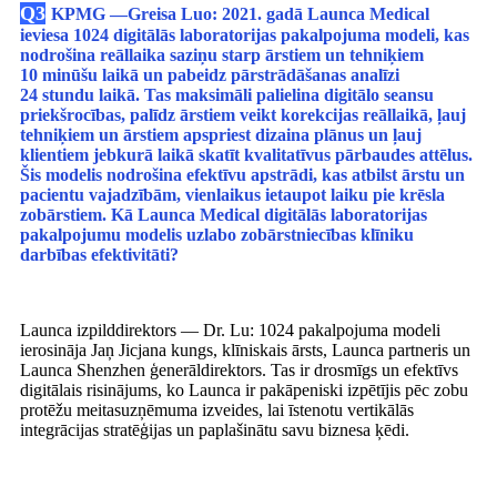
Q3
KPMG —
Greisa Luo
: 2021. gadā Launca Medical
ieviesa 1024 digitālās laboratorijas pakalpojuma modeli, kas
nodrošina reāllaika saziņu starp ārstiem un tehniķiem
10 minūšu laikā un pabeidz pārstrādāšanas analīzi
24 stundu laikā. Tas maksimāli palielina digitālo seansu
priekšrocības, palīdz ārstiem veikt korekcijas reāllaikā, ļauj
tehniķiem un ārstiem apspriest dizaina plānus un ļauj
klientiem jebkurā laikā skatīt kvalitatīvus pārbaudes attēlus.
Šis modelis nodrošina efektīvu apstrādi, kas atbilst ārstu un
pacientu vajadzībām, vienlaikus ietaupot laiku pie krēsla
zobārstiem. Kā Launca Medical digitālās laboratorijas
pakalpojumu modelis uzlabo zobārstniecības klīniku
darbības efektivitāti?
Launca izpilddirektors — Dr. Lu: 1024 pakalpojuma modeli
ierosināja Jaņ Jicjana kungs, klīniskais ārsts, Launca partneris un
Launca Shenzhen ģenerāldirektors. Tas ir drosmīgs un efektīvs
digitālais risinājums, ko Launca ir pakāpeniski izpētījis pēc zobu
protēžu meitasuzņēmuma izveides, lai īstenotu vertikālās
integrācijas stratēģijas un paplašinātu savu biznesa ķēdi.