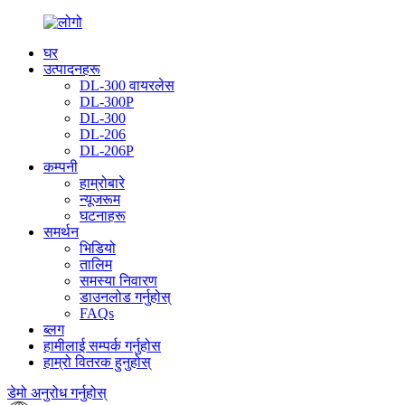
घर
उत्पादनहरू
DL-300 वायरलेस
DL-300P
DL-300
DL-206
DL-206P
कम्पनी
हाम्रोबारे
न्यूजरूम
घटनाहरू
समर्थन
भिडियो
तालिम
समस्या निवारण
डाउनलोड गर्नुहोस्
FAQs
ब्लग
हामीलाई सम्पर्क गर्नुहोस
हाम्रो वितरक हुनुहोस्
डेमो अनुरोध गर्नुहोस्