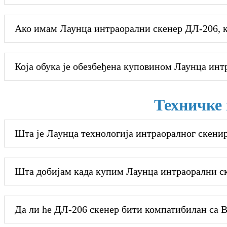
Ако имам Лаунца интраорални скенер ДЛ-206, к
Која обука је обезбеђена куповином Лаунца ин
Техничке 
Шта је Лаунца технологија интраоралног скени
Шта добијам када купим Лаунца интраорални с
Да ли ће ДЛ-206 скенер бити компатибилан са 