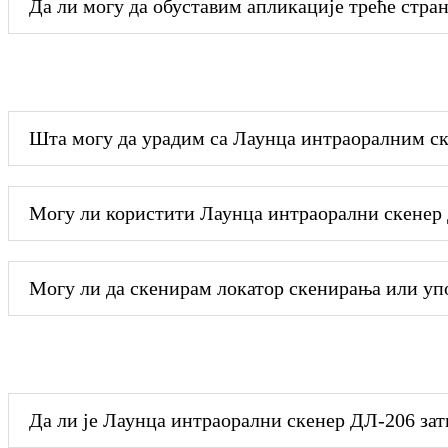
Да ли могу да обуставим апликације треће стр
Шта могу да урадим са Лаунца интраоралним с
Могу ли користити Лаунца интраорални скенер 
Могу ли да скенирам локатор скенирања или уп
Да ли је Лаунца интраорални скенер ДЛ-206 за