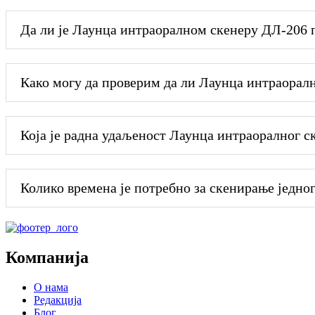
Да ли је Лаунца интраоралном скенеру ДЛ-206 
Како могу да проверим да ли Лаунца интраорал
Која је радна удаљеност Лаунца интраоралног с
Колико времена је потребно за скенирање једно
Компанија
О нама
Редакција
Блог