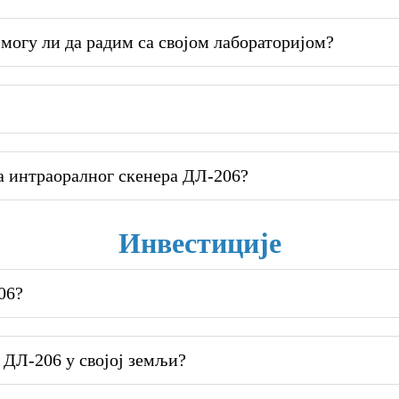
могу ли да радим са својом лабораторијом?
а интраоралног скенера ДЛ-206?
Инвестиције
06?
 ДЛ-206 у својој земљи?