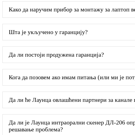
Како да наручим прибор за монтажу за лаптоп 
Шта је укључено у гаранцију?
Да ли постоји продужена гаранција?
Кога да позовем ако имам питања (или ми је пот
Да ли ће Лаунца овлашћени партнери за канале
Да ли је Лаунца интраорални скенер ДЛ-206 оп
решавање проблема?