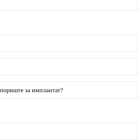
упориште за имплантат?