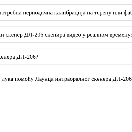
потребна периодична калибрација на терену или фа
ни скенер ДЛ-206 скенира видео у реалном времену
кенера ДЛ-206?
г лука помоћу Лаунца интраоралног скенера ДЛ-206