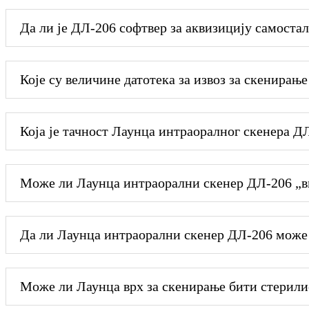
Да ли је ДЛ-206 софтвер за аквизицију самоста
Које су величине датотека за извоз за скенирање
Која је тачност Лаунца интраоралног скенера Д
Може ли Лаунца интраорални скенер ДЛ-206 „ви
Да ли Лаунца интраорални скенер ДЛ-206 може 
Може ли Лаунца врх за скенирање бити стерилис