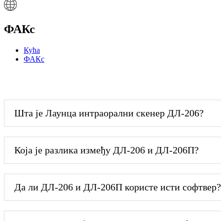
ФАКс
Кућа
ФАКс
Шта је Лаунца интраорални скенер ДЛ-206?
Која је разлика између ДЛ-206 и ДЛ-206П?
Да ли ДЛ-206 и ДЛ-206П користе исти софтвер?