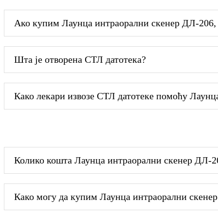
Ако купим Лаунца интраорални скенер ДЛ-206, 
Шта је отворена СТЛ датотека?
Како лекари извозе СТЛ датотеке помоћу Лаунц
Колико кошта Лаунца интраорални скенер ДЛ-2
Како могу да купим Лаунца интраорални скенер