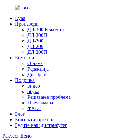
Кућа
Производи
ДЛ-300 Бежични
ДЛ-300П
ДЛ-300
ДЛ-206
ДЛ-206П
Компанија
О нама
Редакција
Догађаји
Подршка
видео
обука
Решавање проблема
Преузимање
ФАКс
Блог
Контактирајте нас
Будите наш дистрибутер
Рекуест Демо