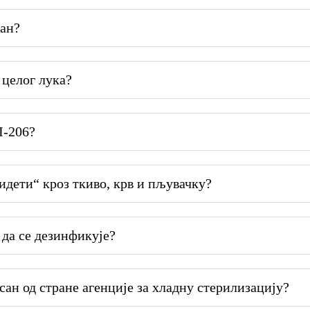
лан?
 целог лука?
Л-206?
дети“ кроз ткиво, крв и пљувачку?
да се дезинфикује?
ан од стране агенције за хладну стерилизацију?