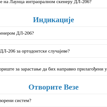
ане на Лаунца интраоралном скенеру ДЛ-206?
Индикације
кенером ДЛ-206?
ДЛ-206 за ортодонтске случајеве?
ориште за зарастање да бих направио прилагођени 
Отворите Везе
творени систем?