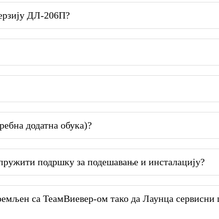
верзију ДЛ-206П?
ребна додатна обука)?
 пружити подршку за подешавање и инсталацију?
ремљен са ТеамВиевер-ом тако да Лаунца сервисни 