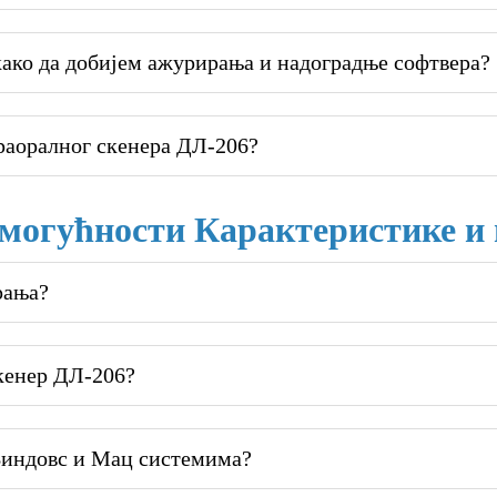
ако да добијем ажурирања и надоградње софтвера?
траоралног скенера ДЛ-206?
могућности Карактеристике и
рања?
кенер ДЛ-206?
Виндовс и Мац системима?