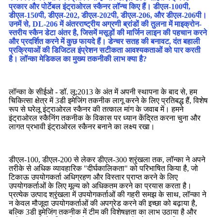
प्रकार और पोर्टेबल इंट्राओरल स्कैनर लॉन्च किए हैं। डीएल-100पी,
डीएल-150पी, डीएल-202, डीएल-202पी, डीएल-206, और डीएल-206पी।
उनमें से, DL-206 में अंतरराष्ट्रीय अग्रणी ब्रांडों की तुलना में माइक्रोन-
स्तरीय स्कैन डेटा अंतर है, जिसमें मसूड़ों की मार्जिन लाइन की पहचान करने
और प्रदर्शित करने में कुछ फायदे हैं।
डेन्चर सतह की बनावट, दंत बहाली
प्रक्रियाओं की डिजिटल इंप्रेशन सटीकता आवश्यकताओं को पार करती
है। लॉन्का मेडिकल का मुख्य तकनीकी लाभ क्या है?
लॉन्का के सीईओ - डॉ. लू:
2013 के अंत में अपनी स्थापना के बाद से, हम
चिकित्सा क्षेत्र में 3डी इमेजिंग तकनीक लागू करने के लिए प्रतिबद्ध हैं, विशेष
रूप से घरेलू इंट्राओरल स्कैनर की तत्काल मांग के जवाब में। हमने
इंट्राओरल स्कैनिंग तकनीक के विकास पर ध्यान केंद्रित करना चुना और
लागत प्रभावी इंट्राओरल स्कैनर बनाने का लक्ष्य रखा।
डीएल-100, डीएल-200 से लेकर डीएल-300 श्रृंखला तक, लॉन्का ने अपने
तरीके से अधिक व्यावहारिक "दीर्घकालिकता" को परिभाषित किया है, जो
टिकाऊ उपयोगकर्ता अधिग्रहण और विस्तार प्राप्त करने के लिए
उपयोगकर्ताओं के लिए मूल्य को अधिकतम करने का प्रयास करता है।
प्रत्येक उत्पाद श्रृंखला में उपयोगकर्ताओं की गहरी समझ के साथ, लॉन्का ने
न केवल मौजूदा उपयोगकर्ताओं की अपग्रेड करने की इच्छा को बढ़ाया है,
बल्कि 3डी इमेजिंग तकनीक में टीम की विशेषज्ञता का लाभ उठाया है और