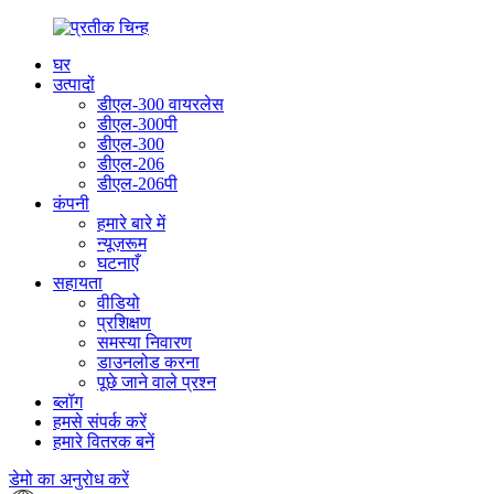
घर
उत्पादों
डीएल-300 वायरलेस
डीएल-300पी
डीएल-300
डीएल-206
डीएल-206पी
कंपनी
हमारे बारे में
न्यूज़रूम
घटनाएँ
सहायता
वीडियो
प्रशिक्षण
समस्या निवारण
डाउनलोड करना
पूछे जाने वाले प्रश्न
ब्लॉग
हमसे संपर्क करें
हमारे वितरक बनें
डेमो का अनुरोध करें