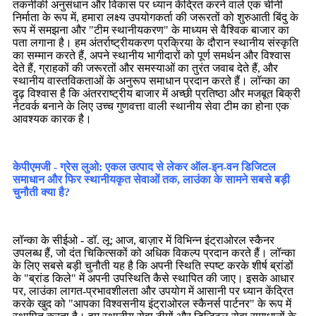
तकनीकी अनुसंधान और विकास पर ध्यान केंद्रित करने वाले एक चीनी
निर्माता के रूप में, हमारा लक्ष्य उपयोगकर्ता की जरूरतों को शुरुआती बिंदु के
रूप में समझना और "टीम स्थानीयकरण" के माध्यम से वैश्विक बाजार का
पता लगाना है। हम अंतर्राष्ट्रीयकरण प्रक्रिया के दौरान स्थानीय संस्कृति
का सम्मान करते हैं, अपने स्थानीय भागीदारों को पूर्ण समर्थन और विश्वास
देते हैं, ग्राहकों की जरूरतों और समस्याओं का तुरंत जवाब देते हैं, और
स्थानीय वास्तविकताओं के अनुरूप समाधान प्रदान करते हैं। लॉन्का का
दृढ़ विश्वास है कि अंतरराष्ट्रीय बाजार में अच्छी प्रतिष्ठा और मजबूत बिक्री
नेटवर्क बनाने के लिए उच्च गुणवत्ता वाली स्थानीय सेवा टीम का होना एक
आवश्यक कारक है।
केपीएमजी - ग्रेस लुओ: एकल उत्पाद से लेकर ऑल-इन-वन डिजिटल
समाधान और फिर स्थानीयकृत सेवाओं तक, लाउंका के सामने सबसे बड़ी
चुनौती क्या है?
लॉन्का के सीईओ - डॉ. लू: आज, बाज़ार में विभिन्न इंट्राओरल स्कैनर
उपलब्ध हैं, जो दंत चिकित्सकों को अधिक विकल्प प्रदान करते हैं। लॉन्का
के लिए सबसे बड़ी चुनौती यह है कि अपनी स्थिति स्पष्ट करके शीर्ष ब्रांडों
के "ब्रांड किले" में अपनी उपस्थिति कैसे स्थापित की जाए। इसके आधार
पर, लाउंका लागत-प्रभावशीलता और उपयोग में आसानी पर ध्यान केंद्रित
करके खुद को "आपका विश्वसनीय इंट्राओरल स्कैनर्स पार्टनर" के रूप में