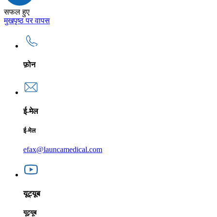
सफल हुए
मुखपृष्ठ पर वापस
फ़ोन
ई-मेल
ई-मेल
efax@launcamedical.com
यूट्यूब
यूट्यूब