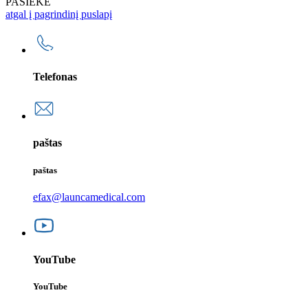
PASIEKĖ
atgal į pagrindinį puslapį
Telefonas
paštas
paštas
efax@launcamedical.com
YouTube
YouTube