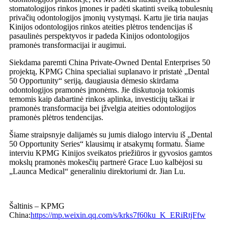
stomatologijos rinkos įmones ir padėti skatinti sveiką tobulesnių
privačių odontologijos įmonių vystymąsi. Kartu jie tiria naujas
Kinijos odontologijos rinkos ateities plėtros tendencijas iš
pasaulinės perspektyvos ir padeda Kinijos odontologijos
pramonės transformacijai ir augimui.
Siekdama paremti China Private-Owned Dental Enterprises 50
projektą, KPMG China specialiai suplanavo ir pristatė „Dental
50 Opportunity“ seriją, daugiausia dėmesio skirdama
odontologijos pramonės įmonėms. Jie diskutuoja tokiomis
temomis kaip dabartinė rinkos aplinka, investicijų taškai ir
pramonės transformacija bei įžvelgia ateities odontologijos
pramonės plėtros tendencijas.
Šiame straipsnyje dalijamės su jumis dialogo interviu iš „Dental
50 Opportunity Series“ klausimų ir atsakymų formatu. Šiame
interviu KPMG Kinijos sveikatos priežiūros ir gyvosios gamtos
mokslų pramonės mokesčių partnerė Grace Luo kalbėjosi su
„Launca Medical“ generaliniu direktoriumi dr. Jian Lu.
Šaltinis – KPMG
China:
https://mp.weixin.qq.com/s/krks7f60ku_K_ERiRtjFfw