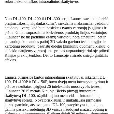
sukurti ekonomiškus intraoralinius skaitytuvus.
Nuo DL-100, DL-200 iki DL-300 serijų Launca savaip apibrėžė
pragmatiškesnį „ilgalaikiškumą“, siekdama maksimaliai padidinti
naudotojų vertę, kad būtų pasiektas tvarus vartotojų įsigijimas ir
plėtra. Giliau suprasdama kiekvienos produktų linijos vartotojus,
„Launca“ ne tik padidino esamų vartotojų norą atnaujinti, bet ir
panaudojo komandos patirtį 3D vaizdo gavimo technologijos ir
kartotinių produktų, pagrįstų dideliu klinikinių duomenų kiekiu, o
tai leido naujiems vartotojams. grupes tarptautinėje rinkoje priimti
Kinijos prekių ženklus. Dėl to Launcoje atsirado sniego gniūžtės
efektas.
Launca pirmosios kartos intraoraliniai skaitytuvai, įskaitant DL-
100, DL-100P ir DL-150P, buvo dvejų metų intensyvių tyrimų ir
plėtros rezultatas. Įsigijusi 26 intelektinės nuosavybės teises,
„Launca“ 2015 metais Kinijoje išleido pirmąjį intraoralinį
skaitytuvą DL-100, užpildantį tuo metu vidaus intraoralinių
skaitytuvų spragą. Novatoriškiausia ir unikaliausia pirmosios
kartos gaminio, atstovaujamo DL-100, savybė yra ta, kad juo
galima pasiekti sudėtingą 3D vaizdą naudojant mažiau optinių ir
elektroninių komponentų, išlaikant didelį 20 mikronų skenavimo