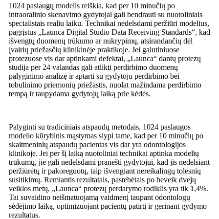
1024 paslaugų modelis reiškia, kad per 10 minučių po
intraoralinio skenavimo gydytojai gali bendrauti su nuotoliniais
specialistais realiu laiku. Technikai nedelsdami peržiūri modelius,
pagrįstus „Launca Digital Studio Data Receiving Standards“, kad
išvengtų duomenų trūkumo ar nukrypimų, atsirandančių dėl
įvairių priežasčių klinikinėje praktikoje. Jei galutiniuose
protezuose vis dar aptinkami defektai, „Launca“ dantų protezų
studija per 24 valandas gali atlikti perdirbimo duomenų
palyginimo analizę ir aptarti su gydytoju perdirbimo bei
tobulinimo priemonių priežastis, nuolat mažindama perdirbimo
tempą ir taupydama gydytojų laiką prie kėdės.
Palyginti su tradiciniais atspaudų metodais, 1024 paslaugos
modelio kūrybinis mąstymas slypi tame, kad per 10 minučių po
skaitmeninių atspaudų pacientas vis dar yra odontologijos
klinikoje. Jei per šį laiką nuotoliniai technikai aptinka modelių
trūkumų, jie gali nedelsdami pranešti gydytojui, kad jis nedelsiant
peržiūrėtų ir pakoreguotų, taip išvengiant nereikalingų tolesnių
susitikimų. Remiantis rezultatais, pastebėtais po beveik dvejų
veiklos metų, „Launca“ protezų perdarymo rodiklis yra tik 1,4%.
Tai suvaidino neišmatuojamą vaidmenį taupant odontologų
sėdėjimo laiką, optimizuojant pacientų patirtį ir gerinant gydymo
rezultatus.