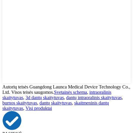
Autorių teisės Guangdong Launca Medical Device Technology Co.,
Ltd. Visos teisės saugomos.
Svetainės schema
,
intraoralinis
skaitytuvas
,
3d dantų skaitytuvas
,
dantų intraoralinis skaitytuvas
,
burnos skaitytuvas
,
dantų skaitytuvas
,
skaitmeninis dantų
skaitytuvas
,
Visi produktai