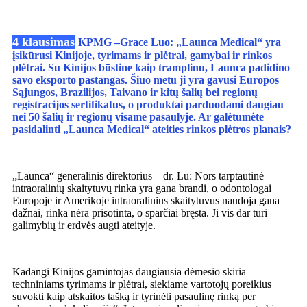
4 klausimas
KPMG –
Grace Luo
: „Launca Medical“ yra
įsikūrusi Kinijoje, tyrimams ir plėtrai, gamybai ir rinkos
plėtrai. Su Kinijos būstine kaip tramplinu, Launca padidino
savo eksporto pastangas. Šiuo metu ji yra gavusi Europos
Sąjungos, Brazilijos, Taivano ir kitų šalių bei regionų
registracijos sertifikatus, o produktai parduodami daugiau
nei 50 šalių ir regionų visame pasaulyje. Ar galėtumėte
pasidalinti „Launca Medical“ ateities rinkos plėtros planais?
„Launca“ generalinis direktorius – dr. Lu: Nors tarptautinė
intraoralinių skaitytuvų rinka yra gana brandi, o odontologai
Europoje ir Amerikoje intraoralinius skaitytuvus naudoja gana
dažnai, rinka nėra prisotinta, o sparčiai bręsta. Ji vis dar turi
galimybių ir erdvės augti ateityje.
Kadangi Kinijos gamintojas daugiausia dėmesio skiria
techniniams tyrimams ir plėtrai, siekiame vartotojų poreikius
suvokti kaip atskaitos tašką ir tyrinėti pasaulinę rinką per