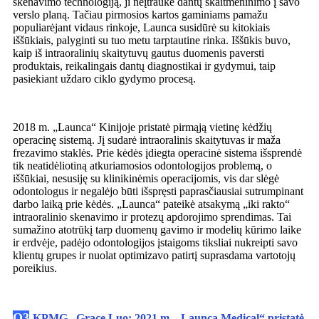
skenavimo technologiją, ji neįtraukė dantų skaitmeninimo į savo
verslo planą. Tačiau pirmosios kartos gaminiams pamažu
populiarėjant vidaus rinkoje, Launca susidūrė su kitokiais
iššūkiais, palyginti su tuo metu tarptautine rinka. Iššūkis buvo,
kaip iš intraoralinių skaitytuvų gautus duomenis paversti
produktais, reikalingais dantų diagnostikai ir gydymui, taip
pasiekiant uždaro ciklo gydymo procesą.
2018 m. „Launca“ Kinijoje pristatė pirmąją vietinę kėdžių
operacinę sistemą. Jį sudarė intraoralinis skaitytuvas ir maža
frezavimo staklės. Prie kėdės įdiegta operacinė sistema išsprendė
tik neatidėliotiną atkuriamosios odontologijos problemą, o
iššūkiai, nesusiję su klinikinėmis operacijomis, vis dar slėgė
odontologus ir negalėjo būti išspręsti paprasčiausiai sutrumpinant
darbo laiką prie kėdės. „Launca“ pateikė atsakymą „iki rakto“
intraoralinio skenavimo ir protezų apdorojimo sprendimas. Tai
sumažino atotrūkį tarp duomenų gavimo ir modelių kūrimo laike
ir erdvėje, padėjo odontologijos įstaigoms tiksliai nukreipti savo
klientų grupes ir nuolat optimizavo patirtį suprasdama vartotojų
poreikius.
Q3
KPMG –
Grace Luo
: 2021 m. „Launca Medical“ pristatė