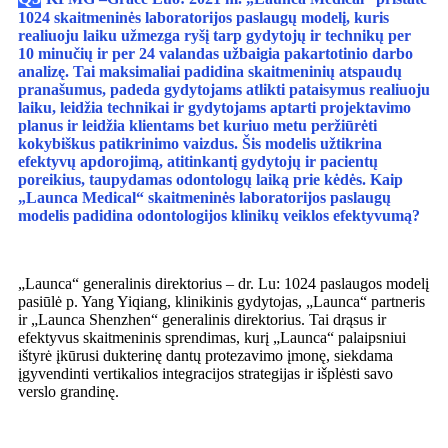
1024 skaitmeninės laboratorijos paslaugų modelį, kuris
realiuoju laiku užmezga ryšį tarp gydytojų ir technikų per
10 minučių ir per 24 valandas užbaigia pakartotinio darbo
analizę. Tai maksimaliai padidina skaitmeninių atspaudų
pranašumus, padeda gydytojams atlikti pataisymus realiuoju
laiku, leidžia technikai ir gydytojams aptarti projektavimo
planus ir leidžia klientams bet kuriuo metu peržiūrėti
kokybiškus patikrinimo vaizdus. Šis modelis užtikrina
efektyvų apdorojimą, atitinkantį gydytojų ir pacientų
poreikius, taupydamas odontologų laiką prie kėdės. Kaip
„Launca Medical“ skaitmeninės laboratorijos paslaugų
modelis padidina odontologijos klinikų veiklos efektyvumą?
„Launca“ generalinis direktorius – dr. Lu: 1024 paslaugos modelį
pasiūlė p. Yang Yiqiang, klinikinis gydytojas, „Launca“ partneris
ir „Launca Shenzhen“ generalinis direktorius. Tai drąsus ir
efektyvus skaitmeninis sprendimas, kurį „Launca“ palaipsniui
ištyrė įkūrusi dukterinę dantų protezavimo įmonę, siekdama
įgyvendinti vertikalios integracijos strategijas ir išplėsti savo
verslo grandinę.