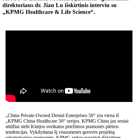
direktoriaus dr. Jian Lu išskirtinis interviu su
„KPMG Healthcare & Life Science“.
„China Private-Owned Dental Enterprises 50“ yra viena iš
„KPMG China Healthcare 50“ serijos. KPMG China jau seniai
atidžiai stebi Kinijos sveikatos priežiūros pramonės plėtros
tendencijas. Vykdydama šį visuomenės gerovės projektą
odontologijos pramonėje, KPMG siekia nustatyti išskirtines