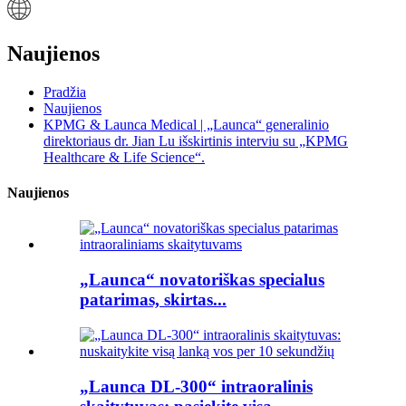
Naujienos
Pradžia
Naujienos
KPMG & Launca Medical | „Launca“ generalinio
direktoriaus dr. Jian Lu išskirtinis interviu su „KPMG
Healthcare & Life Science“.
Naujienos
„Launca“ novatoriškas specialus
patarimas, skirtas...
„Launca DL-300“ intraoralinis