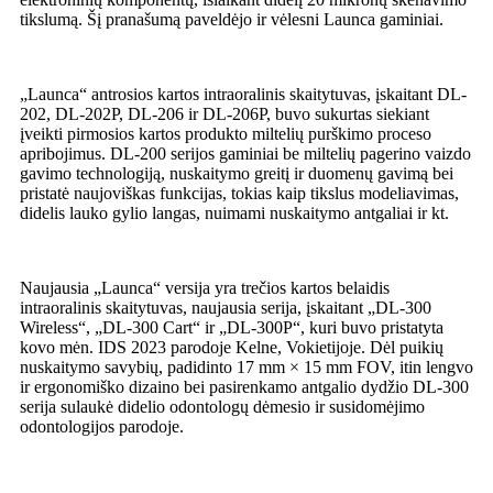
tikslumą. Šį pranašumą paveldėjo ir vėlesni Launca gaminiai.
„Launca“ antrosios kartos intraoralinis skaitytuvas, įskaitant DL-
202, DL-202P, DL-206 ir DL-206P, buvo sukurtas siekiant
įveikti pirmosios kartos produkto miltelių purškimo proceso
apribojimus. DL-200 serijos gaminiai be miltelių pagerino vaizdo
gavimo technologiją, nuskaitymo greitį ir duomenų gavimą bei
pristatė naujoviškas funkcijas, tokias kaip tikslus modeliavimas,
didelis lauko gylio langas, nuimami nuskaitymo antgaliai ir kt.
Naujausia „Launca“ versija yra trečios kartos belaidis
intraoralinis skaitytuvas, naujausia serija, įskaitant „DL-300
Wireless“, „DL-300 Cart“ ir „DL-300P“, kuri buvo pristatyta
kovo mėn. IDS 2023 parodoje Kelne, Vokietijoje. Dėl puikių
nuskaitymo savybių, padidinto 17 mm × 15 mm FOV, itin lengvo
ir ergonomiško dizaino bei pasirenkamo antgalio dydžio DL-300
serija sulaukė didelio odontologų dėmesio ir susidomėjimo
odontologijos parodoje.