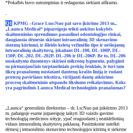
*Pokalbis buvo sutrumpintas ir redaguotas siekiant aiškumo.
Q1
KPMG –
Grace Luo
:
Nuo pat savo įkūrimo 2013 m.,
„Launca Medical“ įsipareigojo teikti aukštos kokybės
skaitmeninius sprendimus pasaulinei odontologijos rinkai,
daugiausia dėmesio skiriant intraoralinių 3D skenavimo
sistemų kūrimui, ir išleido keletą vežimėlio tipo ir nešiojamų
intraoralinių skaitytuvų, įskaitant DL-100, DL-100P, DL-
150P, DL-202, DL-202P, DL-206 ir DL-206P. Be to, DL-206
nuskaitymo duomenys skiriasi mikronų lygmeniu, palyginti
su pirmaujančiais tarptautiniais prekių ženklais, ir turi tam
tikrų pranašumų nustatant dantenų krašto liniją ir rodant
protezų paviršiaus tekstūra, viršijanti dantų atkūrimo
procesų skaitmeninio atspaudo tikslumo reikalavimus. Koks
yra pagrindinis Launca Medical technologinis pranašumas?
„Launca“ generalinis direktorius – dr. Lu:
Nuo pat įsikūrimo 2013
m. pabaigoje esame įsipareigoję taikyti 3D vaizdo gavimo
technologiją medicinos srityje, ypač reaguodami į neatidėliotiną
vidaus intraoralinių skaitytuvų paklausą. Pasirinkome sutelkti
dėmesį į intraoralinio skenavimo technologijos kūrimą ir siekėme