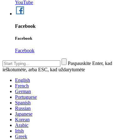
YouTube
Facebook
Facebook
Facebook
Paspauskite Enter, kad
ieškotumėte, arba ESC, kad uždarytumėte
English
French
German
Portuguese
Spanish
Russian
Japanese
Korean
Arabic
Irish
Greek