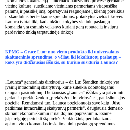
„komandos lokalizaciją“. Internacionalizavimo procese gerbiame
vietinę kultūrą, suteikiame vietiniams partneriams visapusišką
paramą ir pasitikėjimą, operatyviai reaguojame į klientų poreikius
ir skaudulius bei teikiame sprendimus, pritaikytus vietos tikrovei.
Launca tvirtai tiki, kad aukštos kokybės vietinių paslaugų
komanda yra esminis veiksnys kuriant gerą reputaciją ir stiprų
pardavimo tinklą tarptautinėje rinkoje.
KPMG – Grace Luo: nuo vieno produkto iki universalaus
skaitmeninio sprendimo, o vėliau iki lokalizuotų paslaugų –
koks yra didžiausias iššūkis, su kuriuo susiduria Launca?
„Launca“ generalinis direktorius – dr. Lu: Šiandien rinkoje yra
įvairių intraoralinių skaitytuvų, kurie suteikia odontologams
daugiau pasirinkimų. Didžiausias „Launca“ iššūkis yra įsitvirtinti
geriausių prekių ženklų „prekės ženklo tvirtovėje“, patikslinus jos
poziciją. Remdamasi tuo, Launca pozicionuoja save kaip „Jūsų
patikimas intraoralinių skaitytuvų partneris“, daugiausia dėmesio
skiriant ekonomiškumui ir naudojimo paprastumui. Esame
įsipareigoję perteikti šią prekės ženklo žinią per lokalizuotas
aptarnavimo komandas ir skaitmeninių paslaugų sprendimus.