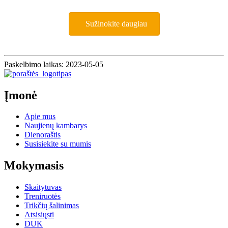
Sužinokite daugiau
Paskelbimo laikas: 2023-05-05
Įmonė
Apie mus
Naujienų kambarys
Dienoraštis
Susisiekite su mumis
Mokymasis
Skaitytuvas
Treniruotės
Trikčių šalinimas
Atsisiųsti
DUK