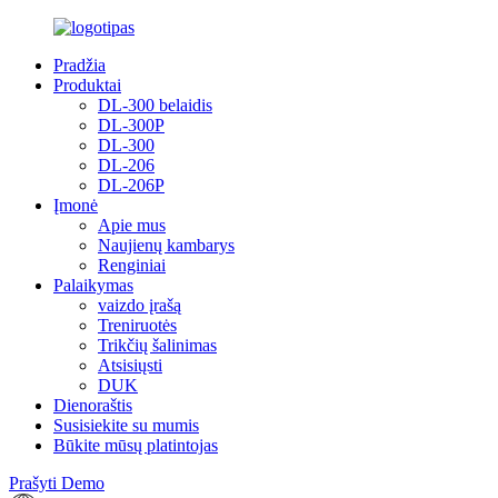
Pradžia
Produktai
DL-300 belaidis
DL-300P
DL-300
DL-206
DL-206P
Įmonė
Apie mus
Naujienų kambarys
Renginiai
Palaikymas
vaizdo įrašą
Treniruotės
Trikčių šalinimas
Atsisiųsti
DUK
Dienoraštis
Susisiekite su mumis
Būkite mūsų platintojas
Prašyti Demo