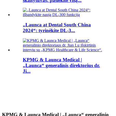
skaitytuvas: pasiekite visą...
„Launca at Dental South China
2024“: tyrinėkite DL-3...
KPMG & Launca Medical |
„Launca“ generalinis direktorius dr.
Ji...
KPMG & Launca Medical | „Launca“ generalinio