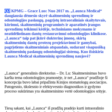
Q2
KPMG – Grace Luo: Nuo 2017 m. „Launca Medical“
daugiausia dėmesio skyrė skaitmeninių sprendimų ir
odontologijos paslaugų, pagrįstų intraoraliniais skaitytuvais,
kūrimui, skaitmeninių programinės ir aparatinės įrangos
sprendimų teikimui kėdėje, techniniams mokymams ir
neatidėliotinam dantų restauravimui odontologijos klinikose.
„Launca“ taip pat įkūrė dukterinę įmonę, skirtą
skaitmeninių dantų protezų projektavimui ir gamybai,
pagrįstiems skaitmeniniais atspaudais, sudarant visapusišką
skaitmeninių paslaugų odontologijai sistemą. Kuo išsiskiria
Launca Medical skaitmeninių sprendimų naujovė?
„Launca“ generalinis direktorius – Dr. Lu: Skaitmeninimas buvo
karšta tema odontologijos pramonėje, ir net „Launca“ pradžioje ši
koncepcija buvo labai pripažinta Kinijos stomatologų asociacijos.
Patogesnio, tikslesnio ir efektyvesnio diagnostikos ir gydymo
proceso sukūrimas yra skaitmeninimo vertė odontologijos srityje.
Tiesą sakant, kai „Launca“ iš pradžių pradėjo kurti intraoralinio