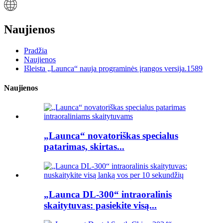
Naujienos
Pradžia
Naujienos
Išleista „Launca“ nauja programinės įrangos versija.1589
Naujienos
„Launca“ novatoriškas specialus
patarimas, skirtas...
„Launca DL-300“ intraoralinis
skaitytuvas: pasiekite visą...