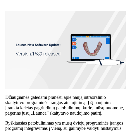
Džiaugiamės galėdami pranešti apie naują intraoralinio
skaitytuvo programinės įrangos atnaujinimą. Į šį naujinimą
įtraukta keletas pagrindinių patobulinimų, kurie, mūsų nuomone,
pagerins jūsų „Launca“ skaitytuvo naudojimo patirtį.
Ryškiausias patobulinimas yra mūsų dviejų programinės įrangos
programų integravimas į vieną, su galimybe valdyti nustatymus