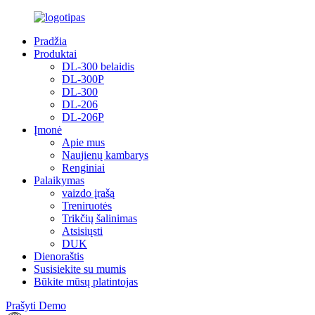
Pradžia
Produktai
DL-300 belaidis
DL-300P
DL-300
DL-206
DL-206P
Įmonė
Apie mus
Naujienų kambarys
Renginiai
Palaikymas
vaizdo įrašą
Treniruotės
Trikčių šalinimas
Atsisiųsti
DUK
Dienoraštis
Susisiekite su mumis
Būkite mūsų platintojas
Prašyti Demo