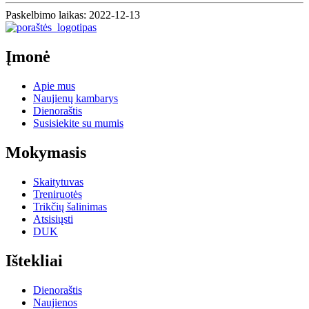
Paskelbimo laikas: 2022-12-13
Įmonė
Apie mus
Naujienų kambarys
Dienoraštis
Susisiekite su mumis
Mokymasis
Skaitytuvas
Treniruotės
Trikčių šalinimas
Atsisiųsti
DUK
Ištekliai
Dienoraštis
Naujienos