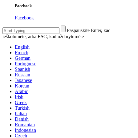
Facebook
Facebook
Paspauskite Enter, kad
ieškotumėte, arba ESC, kad uždarytumėte
English
French
German
Portuguese
Spanish
Russian
Japanese
Korean
Arabic
Irish
Greek
Turkish
Italian
Danish
Romanian
Indonesian
Czech