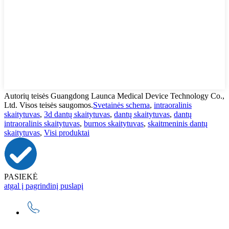
Autorių teisės Guangdong Launca Medical Device Technology Co.,
Ltd. Visos teisės saugomos.
Svetainės schema
,
intraoralinis
skaitytuvas
,
3d dantų skaitytuvas
,
dantų skaitytuvas
,
dantų
intraoralinis skaitytuvas
,
burnos skaitytuvas
,
skaitmeninis dantų
skaitytuvas
,
Visi produktai
PASIEKĖ
atgal į pagrindinį puslapį