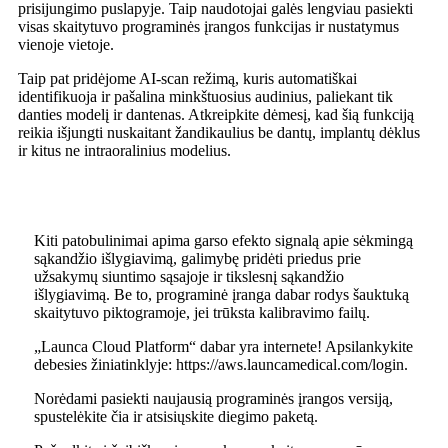
prisijungimo puslapyje. Taip naudotojai galės lengviau pasiekti
visas skaitytuvo programinės įrangos funkcijas ir nustatymus
vienoje vietoje.
Taip pat pridėjome AI-scan režimą, kuris automatiškai
identifikuoja ir pašalina minkštuosius audinius, paliekant tik
danties modelį ir dantenas. Atkreipkite dėmesį, kad šią funkciją
reikia išjungti nuskaitant žandikaulius be dantų, implantų dėklus
ir kitus ne intraoralinius modelius.
Kiti patobulinimai apima garso efekto signalą apie sėkmingą
sąkandžio išlygiavimą, galimybę pridėti priedus prie
užsakymų siuntimo sąsajoje ir tikslesnį sąkandžio
išlygiavimą. Be to, programinė įranga dabar rodys šauktuką
skaitytuvo piktogramoje, jei trūksta kalibravimo failų.
„Launca Cloud Platform“ dabar yra internete! Apsilankykite
debesies žiniatinklyje: https://aws.launcamedical.com/login.
Norėdami pasiekti naujausią programinės įrangos versiją,
spustelėkite čia ir atsisiųskite diegimo paketą.