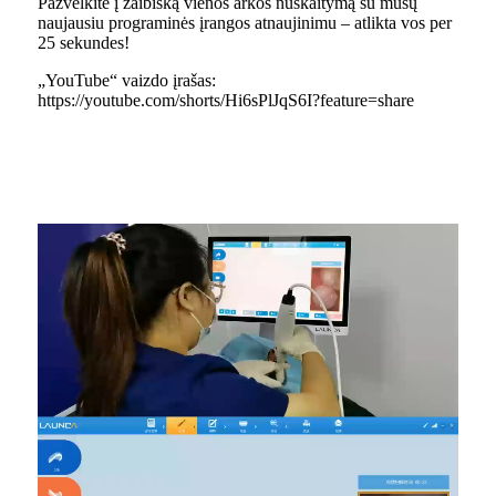
Pažvelkite į žaibišką vienos arkos nuskaitymą su mūsų
naujausiu programinės įrangos atnaujinimu – atlikta vos per
25 sekundes!
„YouTube“ vaizdo įrašas:
https://youtube.com/shorts/Hi6sPlJqS6I?feature=share