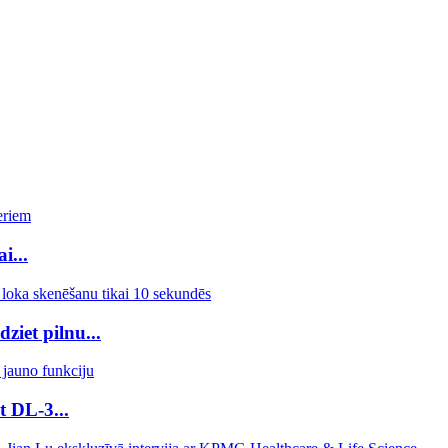
i...
ziet pilnu...
t DL-3...