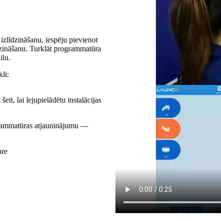
izlīdzināšanu, iespēju pievienot
dzināšanu. Turklāt programmatūra
ilu.
li:
eit, lai lejupielādētu instalācijas
grammatūras atjauninājumu —
are