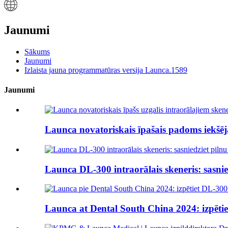
Jaunumi
Sākums
Jaunumi
Izlaista jauna programmatūras versija Launca.1589
Jaunumi
Launca novatoriskais īpašais padoms iekšēja
Launca DL-300 intraorālais skeneris: sasnied
Launca at Dental South China 2024: izpētie