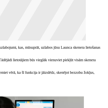
uzlabojumi, kas, mūsuprāt, uzlabos jūsu Launca skenera lietošanas
ādējādi lietotājiem būs vieglāk vienuviet piekļūt visām skenera
iet vērā, ka šī funkcija ir jāizslēdz, skenējot bezzobu žokļus,