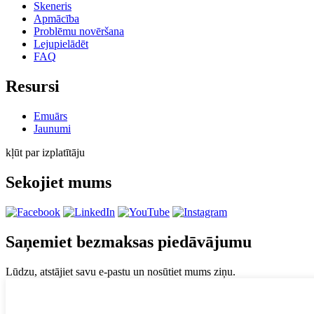
Skeneris
Apmācība
Problēmu novēršana
Lejupielādēt
FAQ
Resursi
Emuārs
Jaunumi
kļūt par izplatītāju
Sekojiet mums
Saņemiet bezmaksas piedāvājumu
Lūdzu, atstājiet savu e-pastu un nosūtiet mums ziņu.