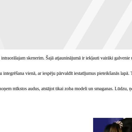
traorālajam skenerim. Šajā atjauninājumā ir iekļauti vairāki galvenie 
egrēšana vienā, ar iespēju pārvaldīt iestatījumus pieteikšanās lapā. T
noņem mīkstos audus, atstājot tikai zoba modeli un smaganas. Lūdzu, ņem