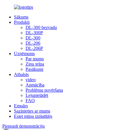
Sākums
Produkti
DL-300 bezvadu
DL-300P
DL-300
DL-206
DL-206P
Uzņēmums
Par mums
Ziņu telpa
Pasākumi
Atbalsts
video
Apmācība
Problēmu novēršana
Lejupielādēt
FAQ
Emuārs
Sazinieties ar mums
Esiet mūsu izplatītājs
Pieprasīt demonstrāciju