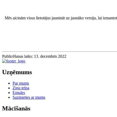
Mēs aicinām visus lietotājus jaunināt uz jaunāko versiju, lai izmanto
Publicēšanas laiks: 13. decembris 2022
Uzņēmums
Par mums
Ziņu telpa
Emuārs
Sazinieties ar mums
Mācīšanās