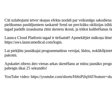
Citi uzlabojumi ietver skaņas efekta norādi par veiksmīgu sakodiena 
pielikumus pasūtījumiem saskarnē Send un precīzāku oklūzijas izlī
tagad parādīs izsaukuma zīmi skenera ikonā, ja trūkst kalibrēšanas fa
Launca Cloud Platform tagad ir tiešsaistē! Apmeklējiet mākoņa tīmek
https://aws.launcamedical.com/login.
Lai piekļūtu jaunākajai programmatūras versijai, lūdzu, noklikšķiniet š
pakotni.
Apskatiet zibens ātro vienas arkas skenēšanu ar mūsu jaunāko pro
pabeigts tikai 25 sekundēs!
YouTube video: https://youtube.com/shorts/Hi6sPlJqS6I?feature=sh