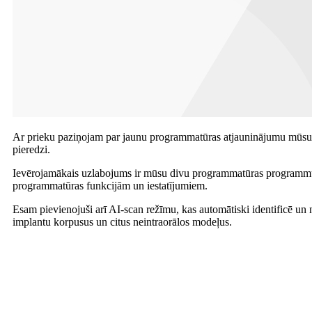
Ar prieku paziņojam par jaunu programmatūras atjauninājumu mūsu in
pieredzi.
Ievērojamākais uzlabojums ir mūsu divu programmatūras programmu int
programmatūras funkcijām un iestatījumiem.
Esam pievienojuši arī AI-scan režīmu, kas automātiski identificē un 
implantu korpusus un citus neintraorālos modeļus.