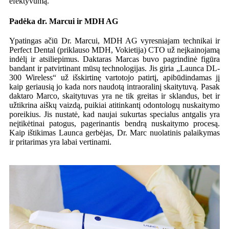
efektyvumą.
Padėka dr. Marcui ir MDH AG
Ypatingas ačiū Dr. Marcui, MDH AG vyresniajam technikai ir
Perfect Dental (priklauso MDH, Vokietija) CTO už neįkainojamą
indėlį ir atsiliepimus. Daktaras Marcas buvo pagrindinė figūra
bandant ir patvirtinant mūsų technologijas. Jis giria „Launca DL-
300 Wireless“ už išskirtinę vartotojo patirtį, apibūdindamas jį
kaip geriausią jo kada nors naudotą intraoralinį skaitytuvą. Pasak
daktaro Marco, skaitytuvas yra ne tik greitas ir sklandus, bet ir
užtikrina aiškų vaizdą, puikiai atitinkantį odontologų nuskaitymo
poreikius. Jis nustatė, kad naujai sukurtas specialus antgalis yra
neįtikėtinai patogus, pagerinantis bendrą nuskaitymo procesą.
Kaip ištikimas Launca gerbėjas, Dr. Marc nuolatinis palaikymas
ir pritarimas yra labai vertinami.