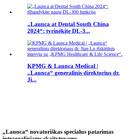
„Launca at Dental South China
2024“: tyrinėkite DL-3...
KPMG & Launca Medical |
„Launca“ generalinis direktorius dr.
Ji...
„Launca“ novatoriškas specialus patarimas
intraoraliniams skaitytuvams