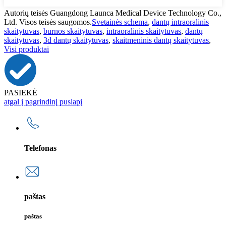
Autorių teisės Guangdong Launca Medical Device Technology Co.,
Ltd. Visos teisės saugomos.
Svetainės schema
,
dantų intraoralinis
skaitytuvas
,
burnos skaitytuvas
,
intraoralinis skaitytuvas
,
dantų
skaitytuvas
,
3d dantų skaitytuvas
,
skaitmeninis dantų skaitytuvas
,
Visi produktai
PASIEKĖ
atgal į pagrindinį puslapį
Telefonas
paštas
paštas