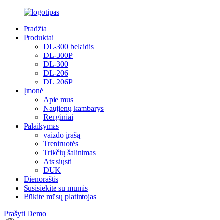
Pradžia
Produktai
DL-300 belaidis
DL-300P
DL-300
DL-206
DL-206P
Įmonė
Apie mus
Naujienų kambarys
Renginiai
Palaikymas
vaizdo įrašą
Treniruotės
Trikčių šalinimas
Atsisiųsti
DUK
Dienoraštis
Susisiekite su mumis
Būkite mūsų platintojas
Prašyti Demo