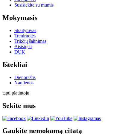
Susisiekite su mumis
Mokymasis
Skaitytuvas
Treniruotės
Trikčių šalinimas
Atsisiųsti
DUK
Ištekliai
Dienoraštis
Naujienos
tapti platintoju
Sekite mus
Gaukite nemokamą citatą