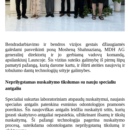
Bendradarbiavimo ir bendros vizijos gestais džiaugiamės
galėdami pasveikinti poną Mosheną Shahnazianą, MDH AG
generalinį direktorių ir jo gerbiamą vadovų komandą,
apsilankiusį Launcoje. Šis vizitas suteiks galimybę iš pirmų lūpų
pamatyti pažangą, kurią darome kartu, ir ištirti ateities naujovių ir
tobulumo dantų technologijų srityje galimybes.
Neprilygstamas nuskaitymo tikslumas su nauju specialiu
antgaliu
Specialiai sukurtas laboratoriniam atspaudų nuskaitymui, naujasis
specialus antgalis patenkina esminius odontologijos pramonės
poreikius. Šis naujoviškas antgalis leidžia nuskaityti sritis, kurių
įprasti skaitytuvo antgaliai nepasiekia, užtikrinant išsamų ir tikslų
nuskaitymą. Ši pažangi technologija pagerina nuskaitymo
procesą, suteikdama odontologams neprilygstamą tikslumą ir