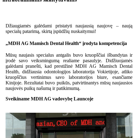
Džiaugiamės galėdami pristatyti naujausią naujovę – naują
specialų patarimą, skirtą įspūdžių nuskaitymui!
„MDH AG Mamisch Dental Health“ įrodyta kompetencija
Mūsų naujasis specialus antgalis buvo kruopščiai išbandytas ir
įrodė savo veiksmingumą realiame pasaulyje. Didžiuojamės
galėdami pranešti, kad prestižinė MDH AG Mamisch Dental
Health, didžiausia odontologijos laboratorija Vokietijoje, atliko
kruopščius vertinimus savo laboratorijos biure, esančiame
Kinijoje. Rezultatai buvo puikūs, patvirtinantys mūsų naujausios
naujovės puikų našumą ir patikimumą.
Sveikiname MDH AG vadovybę Launcoje