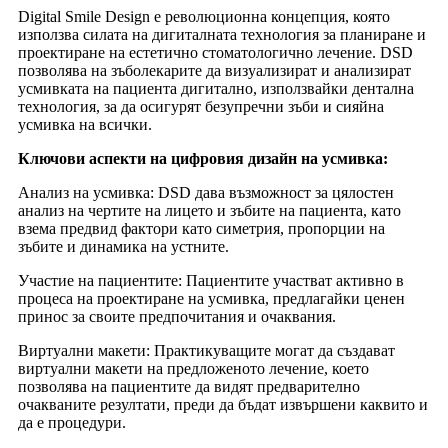
Digital Smile Design е революционна концепция, която
използва силата на дигиталната технология за планиране и
проектиране на естетично стоматологично лечение. DSD
позволява на зъболекарите да визуализират и анализират
усмивката на пациента дигитално, използвайки дентална
технология, за да осигурят безупречни зъби и сияйна
усмивка на всички.
Ключови аспекти на цифровия дизайн на усмивка:
Анализ на усмивка: DSD дава възможност за цялостен
анализ на чертите на лицето и зъбите на пациента, като
взема предвид фактори като симетрия, пропорции на
зъбите и динамика на устните.
Участие на пациентите: Пациентите участват активно в
процеса на проектиране на усмивка, предлагайки ценен
принос за своите предпочитания и очаквания.
Виртуални макети: Практикуващите могат да създават
виртуални макети на предложеното лечение, което
позволява на пациентите да видят предварително
очакваните резултати, преди да бъдат извършени каквито и
да е процедури.