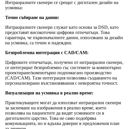
Интраоралните скенери се срещат с дигитален дизайн на
усмивка:
Точно събиране на данни:
Интраоралните скенери служат като основа за DSD, като
предоставят високоточни цифрови отпечатъци. Това
гарантира, че първоначалните данни, използвани за дизайн
на усмивка, са точни и надеждни.
Безпроблемна интеграция с CAD/CAM:
Цифровите отпечатъци, получени от интраорални скенери,
се интегрират безпроблемно със системите за компютърно
проектиране/компютърно подпомагано производство
(CAD/CAM). Тази интеграция позволява създаването на
персонализирани възстановявания с невероятна точност.
Визуализация на усмивка в реално време:
Практикуващите могат да използват интраорални скенери
за заснемане на изображения в реално време, което
позволява на пациентите да видят усмивките си в
дигиталното царство. Това не само подобрява
комуникацията, но и вдъхва доверие в предложения план
за лечение.