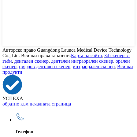
Авторско право Guangdong Launca Medical Device Technology
Co., Ltd. Всички права запазени.
Карта на сайта
,
3d скенер за
зъби
,
дентален скенер
,
дентален интраорален скенер
,
орален
скенер
,
цифров дентален скенер
,
интраорален скенер
,
Всички
продукти
УСПЕХА
обратно към началната страница
Телефон