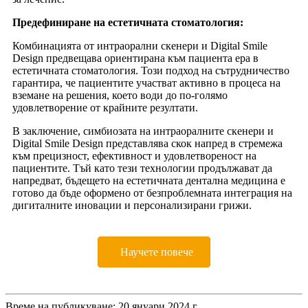
Предефиниране на естетичната стоматология:
Комбинацията от интраорални скенери и Digital Smile
Design предвещава ориентирана към пациента ера в
естетичната стоматология. Този подход на сътрудничество
гарантира, че пациентите участват активно в процеса на
вземане на решения, което води до по-голямо
удовлетворение от крайните резултати.
В заключение, симбиозата на интраоралните скенери и
Digital Smile Design представлява скок напред в стремежа
към прецизност, ефективност и удовлетвореност на
пациентите. Тъй като тези технологии продължават да
напредват, бъдещето на естетичната дентална медицина е
готово да бъде оформено от безпроблемната интеграция на
дигиталните иновации и персонализирани грижи.
Научете повече
Време на публикуване: 20 януари 2024 г