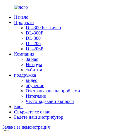
Начало
Продукти
DL-300 Безжичен
DL-300P
DL-300
DL-206
DL-206P
Компания
За нас
Нюзрум
събития
поддръжка
видео
обучение
Отстраняване на проблеми
Изтегляне
Често задавани въпроси
Блог
Свържете се с нас
Бъдете наш дистрибутор
Заявка за демонстрация