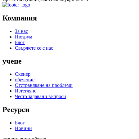
Компания
За нас
Нюзрум
Блог
Свържете се с нас
учене
Скенер
обучение
Отстраняване на проблеми
Изтегляне
Често задавани въпроси
Ресурси
Блог
Новини
станете дистрибутор