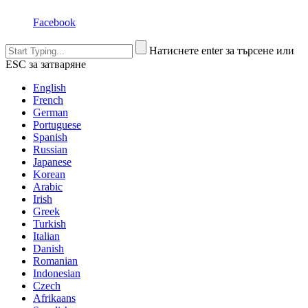
Facebook
Натиснете enter за търсене или
ESC за затваряне
English
French
German
Portuguese
Spanish
Russian
Japanese
Korean
Arabic
Irish
Greek
Turkish
Italian
Danish
Romanian
Indonesian
Czech
Afrikaans