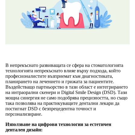
В непрекъснато развиващата се сфера на стоматологията
технологията непрекъснато влияе върху подхода, който
професионалистите възприемат към диагностиката,
планирането на лечението и грижата за пациентите.
Въздействащо партньорство в тази област е интегрирането
на интраорални скенери и Digital Smile Design (DSD). Тази
мощна синергия не само подобрява прецизността, но също
така позволява на практикуващите дентални лекари да
постигнат DSD с безпрецедентна точност и
персонализиране.
Използване на цифрови технологии за естетичен
дентален дизайн: