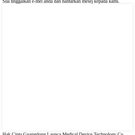
Sila tinggalkan e-mel anda dan hantarkan mesej kepada kami.
Hak Cipta Guangdong Launca Medical Device Technology Co.,