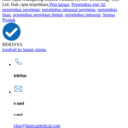
Ltd. Hak cipta terpelihara.
Peta laman
,
Pengimbas gigi 3d
,
pengimbas pergigian
,
pengimbas intraoral pergigian
,
pengimbas
lisan
,
pengimbas pergigian digital
,
pengimbas intraoral
,
Semua
Produk
BERJAYA
kembali ke laman utama
telefon
e-mel
e-mel
efax@launcamedical.com