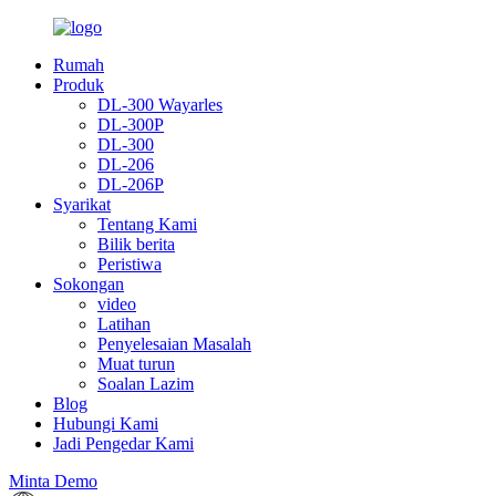
Rumah
Produk
DL-300 Wayarles
DL-300P
DL-300
DL-206
DL-206P
Syarikat
Tentang Kami
Bilik berita
Peristiwa
Sokongan
video
Latihan
Penyelesaian Masalah
Muat turun
Soalan Lazim
Blog
Hubungi Kami
Jadi Pengedar Kami
Minta Demo