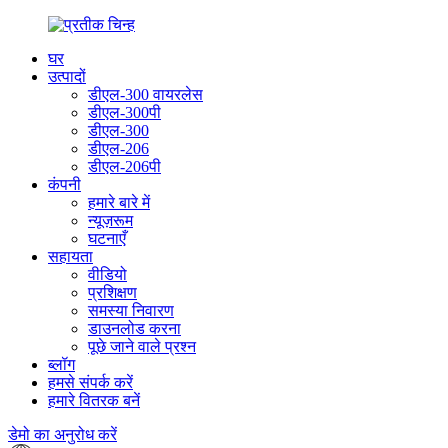
घर
उत्पादों
डीएल-300 वायरलेस
डीएल-300पी
डीएल-300
डीएल-206
डीएल-206पी
कंपनी
हमारे बारे में
न्यूज़रूम
घटनाएँ
सहायता
वीडियो
प्रशिक्षण
समस्या निवारण
डाउनलोड करना
पूछे जाने वाले प्रश्न
ब्लॉग
हमसे संपर्क करें
हमारे वितरक बनें
डेमो का अनुरोध करें