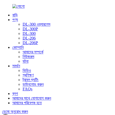
বাড়ি
পণ্য
DL-300 ওয়্যারলেস
DL-300P
DL-300
DL-206
DL-206P
কোম্পানি
আমাদের সম্পর্কে
নিউজরুম
ঘটনা
সমর্থন
ভিডিও
প্রশিক্ষণ
ট্রাবল শ্যুটিং
ডাউনলোড করুন
FAQs
ব্লগ
আমাদের সাথে যোগাযোগ করুন
আমাদের পরিবেশক হতে
ডেমো অনুরোধ করুন