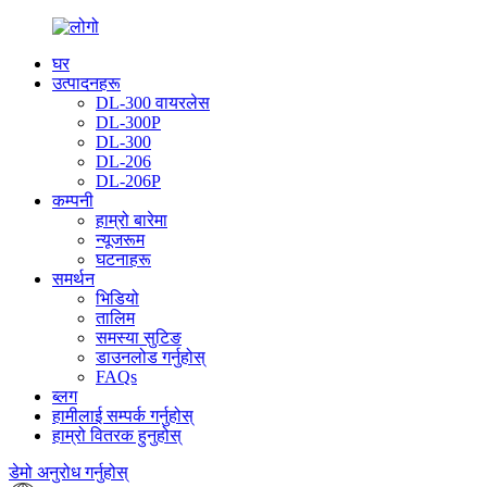
घर
उत्पादनहरू
DL-300 वायरलेस
DL-300P
DL-300
DL-206
DL-206P
कम्पनी
हाम्रो बारेमा
न्यूजरूम
घटनाहरू
समर्थन
भिडियो
तालिम
समस्या सुटिङ
डाउनलोड गर्नुहोस्
FAQs
ब्लग
हामीलाई सम्पर्क गर्नुहोस्
हाम्रो वितरक हुनुहोस्
डेमो अनुरोध गर्नुहोस्