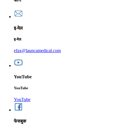
फोन
इ-मेल
इ-मेल
efax@launcamedical.com
YouTube
YouTube
YouTube
फेसबुक