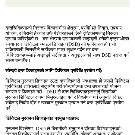
दन्तचिकित्साको निरन्तर विकासशील क्षेत्रमा, प्रविधिले निदान, उपचार
योजना, र बिरामी हेरचाह तर्फ पेशेवरहरूले लिने दृष्टिकोणलाई निरन्तर
प्रभाव पारिरहेको छ। यस क्षेत्रमा प्रभावकारी साझेदारी भनेको इन्ट्राओरल
स्क्यानर र डिजिटल स्माइल डिजाइन (DSD) को एकीकरण हो। यो
शक्तिशाली सिनर्जीले सटीकता मात्र सुधार गर्दैन तर दन्त
चिकित्सकहरूलाई अभूतपूर्व सटीकता र अनुकूलनको साथ DSD प्राप्त गर्न
सक्षम बनाउँछ।
सौन्दर्य दन्त डिजाइनको लागि डिजिटल प्रविधि प्रयोग गर्दै:
डिजिटल मुस्कान डिजाइन एउटा क्रान्तिकारी अवधारणा हो जसले डिजिटल
प्रविधिको शक्तिलाई सदुपयोग गरी सौन्दर्यात्मक दन्त उपचारको योजना
बनाउन र डिजाइन गर्छ। DSD ले दन्त चिकित्सकहरूलाई बिरामीको
मुस्कान डिजिटल रूपमा भिजुअलाइज गर्न र विश्लेषण गर्न अनुमति दिन्छ,
सबैलाई निर्दोष दाँत र उज्ज्वल मुस्कान प्रदान गर्न दन्त प्रविधिको प्रयोग
गर्दै।
डिजिटल मुस्कान डिजाइनका प्रमुख पक्षहरू:
मुस्कान विश्लेषण: DSD ले बिरामीको अनुहार र दाँतका विशेषताहरूको
विस्तृत विश्लेषणलाई सक्षम बनाउँछ, सममिति, दाँतको अनुपात, र ओठको