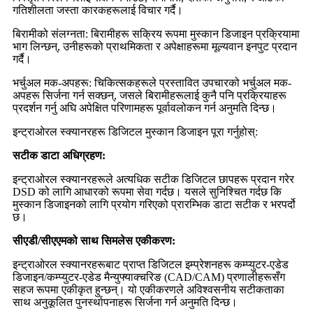
गतिशीलता जस्ता कारकहरूलाई विचार गर्दै।
बिरामीको संलग्नता: बिरामीहरू सक्रिय रूपमा मुस्कान डिजाइन प्रक्रियामा
भाग लिन्छन्, उनीहरूको प्राथमिकता र अपेक्षाहरूमा मूल्यवान इनपुट प्रदान
गर्दै।
भर्चुअल मक-अपहरू: चिकित्सकहरूले प्रस्तावित उपचारको भर्चुअल मक-
अपहरू सिर्जना गर्न सक्छन्, जसले बिरामीहरूलाई कुनै पनि प्रक्रियाहरू
प्रदर्शन गर्नु अघि अपेक्षित परिणामहरू पूर्वावलोकन गर्न अनुमति दिन्छ।
इन्ट्राओरल स्क्यानरहरू डिजिटल मुस्कान डिजाइन पूरा गर्नुहोस्:
सटीक डाटा अधिग्रहण:
इन्ट्राओरल स्क्यानरहरूले अत्यधिक सटीक डिजिटल छापहरू प्रदान गरेर
DSD को लागि आधारको रूपमा सेवा गर्दछ। यसले सुनिश्चित गर्दछ कि
मुस्कान डिजाइनको लागि प्रयोग गरिएको प्रारम्भिक डाटा सटीक र भरपर्दो
छ।
सीएडी/सीएएमको साथ सिमलेस एकीकरण:
इन्ट्राओरल स्क्यानरहरूबाट प्राप्त डिजिटल इम्प्रेशनहरू कम्प्युटर-एडेड
डिजाइन/कम्प्युटर-एडेड मैन्युफ्याक्चरिङ (CAD/CAM) प्रणालीहरूसँग
सहज रूपमा एकीकृत हुन्छन्। यो एकीकरणले अविश्वसनीय सटीकताका
साथ अनुकूलित पुनर्स्थापनाहरू सिर्जना गर्न अनुमति दिन्छ।